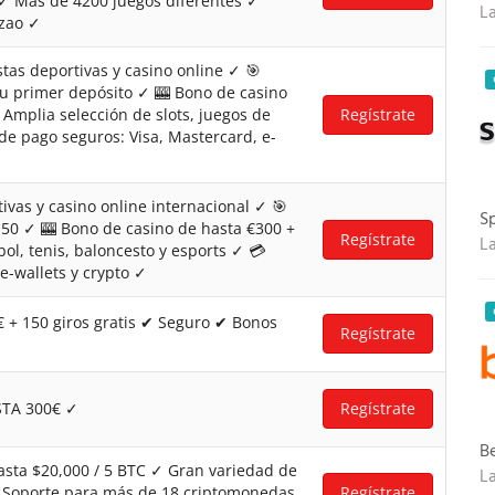
 ✓ Más de 4200 juegos diferentes ✓
L
azao ✓
tas deportivas y casino online ✓ 🎯
u primer depósito ✓ 🎰 Bono de casino
 Amplia selección de slots, juegos de
Regístrate
de pago seguros: Visa, Mastercard, e-
vas y casino online internacional ✓ 🎯
S
50 ✓ 🎰 Bono de casino de hasta €300 +
Regístrate
L
ol, tenis, baloncesto y esports ✓ 💳
e-wallets y crypto ✓
 + 150 giros gratis ✔ Seguro ✔ Bonos
Regístrate
TA 300€ ✓
Regístrate
B
sta $20,000 / 5 BTC ✓ Gran variedad de
L
✓ Soporte para más de 18 criptomonedas
Regístrate