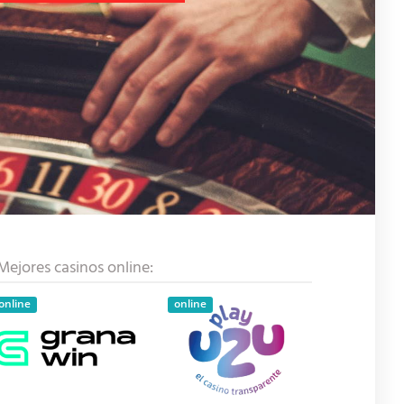
Mejores casinos online:
online
online