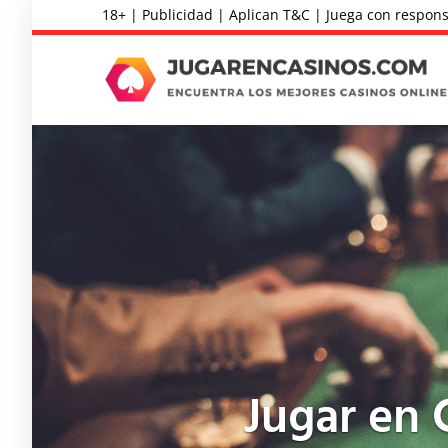
Skip
18+ | Publicidad | Aplican T&C | Juega con respon
to
main
content
Jugar en 