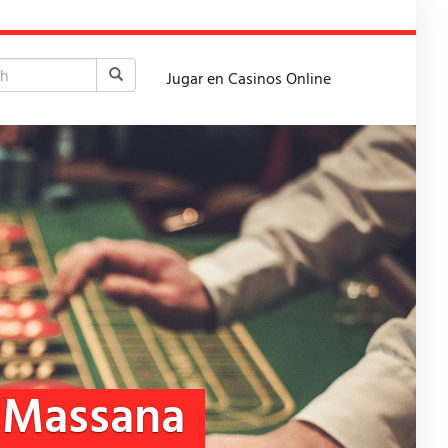
Jugar en Casinos Online
 Massana