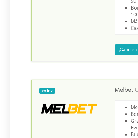
50 
Bo
10
Más
Cas
¡Gane en
Melbet
C
online
Mel
Bon
Gra
Ev
Bu