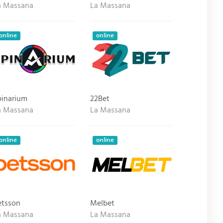
a Massana
La Massana
online
online
pinarium
22Bet
a Massana
La Massana
online
online
etsson
Melbet
a Massana
La Massana