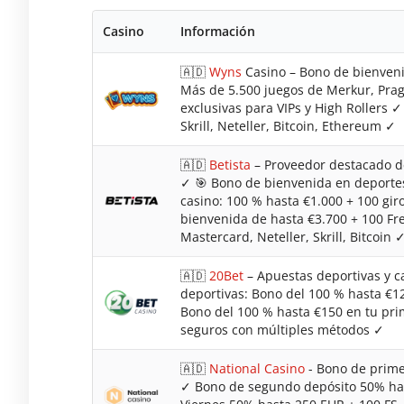
Casino
Información
🇦🇩
Wyns
Casino – Bono de bienvenid
Más de 5.500 juegos de Merkur, Prag
exclusivas para VIPs y High Rollers ✓
Skrill, Neteller, Bitcoin, Ethereum ✓
🇦🇩
Betista
– Proveedor destacado de
✓ 🎯 Bono de bienvenida en deporte
casino: 100 % hasta €1.000 + 100 giro
bienvenida de hasta €3.700 + 100 Fr
Mastercard, Neteller, Skrill, Bitcoin 
🇦🇩
20Bet
– Apuestas deportivas y 
deportivas: Bono del 100 % hasta €12
Bono del 100 % hasta €150 en tu pri
seguros con múltiples métodos ✓
🇦🇩
National Casino
- Bono de prime
✓ Bono de segundo depósito 50% ha