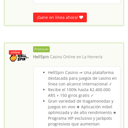
¡Gane en línea ahora!
Premium
online
HellSpin
Casino Online en
La Herrería
HellSpin Casino ⇒ Una plataforma
destacada para juegos de casino en
línea con alcance internacional ✓
Recibe el 100% hasta $2.400.000
ARS + 150 giros gratis ✓
Gran variedad de tragamonedas y
juegos en vivo ★ Aplicación móvil
optimizada y de alto rendimiento ★
Programa VIP exclusivo y jackpots
progresivos que aumentan