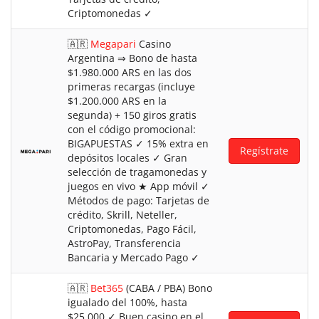
Criptomonedas ✓
🇦🇷
Megapari
Casino
Argentina ⇒ Bono de hasta
$1.980.000 ARS en las dos
primeras recargas (incluye
$1.200.000 ARS en la
segunda) + 150 giros gratis
con el código promocional:
BIGAPUESTAS ✓ 15% extra en
Regístrate
depósitos locales ✓ Gran
selección de tragamonedas y
juegos en vivo ★ App móvil ✓
Métodos de pago: Tarjetas de
crédito, Skrill, Neteller,
Criptomonedas, Pago Fácil,
AstroPay, Transferencia
Bancaria y Mercado Pago ✓
🇦🇷
Bet365
(CABA / PBA) Bono
igualado del 100%, hasta
$25.000 ✓ Buen casino en el