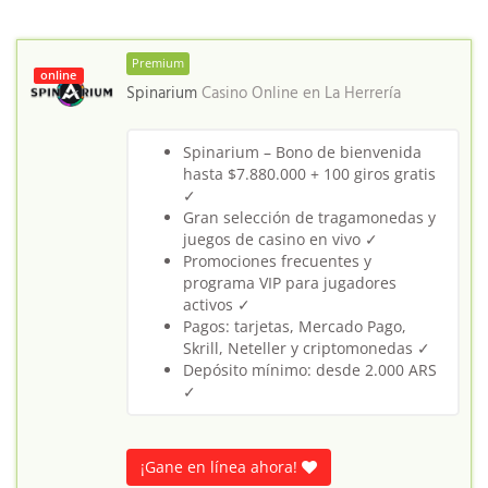
Premium
online
Spinarium
Casino Online en
La Herrería
Spinarium – Bono de bienvenida
hasta $7.880.000 + 100 giros gratis
✓
Gran selección de tragamonedas y
juegos de casino en vivo ✓
Promociones frecuentes y
programa VIP para jugadores
activos ✓
Pagos: tarjetas, Mercado Pago,
Skrill, Neteller y criptomonedas ✓
Depósito mínimo: desde 2.000 ARS
✓
¡Gane en línea ahora!