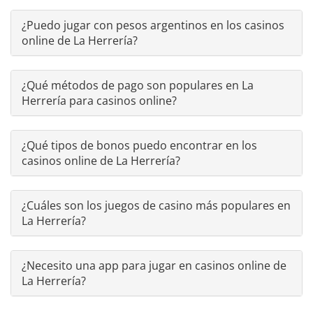
¿Puedo jugar con pesos argentinos en los casinos
online de La Herrería?
¿Qué métodos de pago son populares en La
Herrería para casinos online?
¿Qué tipos de bonos puedo encontrar en los
casinos online de La Herrería?
¿Cuáles son los juegos de casino más populares en
La Herrería?
¿Necesito una app para jugar en casinos online de
La Herrería?