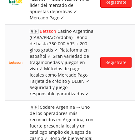
Regístrate
líder del mercado de
apuestas deportivas ✓
Mercado Pago ✓
🇦🇷
Betsson
Casino Argentina
(CABA/PBA/Córdoba) - Bono
de hasta 350.000 ARS + 200
giros gratis ✓ Plataforma en
español ✓ Gran variedad de
tragamonedas y juegos en
Regístrate
vivo ✓ Métodos de pago
locales como Mercado Pago,
Tarjeta de crédito y DEBIN ✓
Seguridad y juego
responsable garantizados ✓
🇦🇷 Codere Argenina ⇒ Uno
de los operadores más
reconocidos en Argentina, con
fuerte presencia local y un
catálogo amplio de juegos de
casino ✓ Bono de bienvenida: