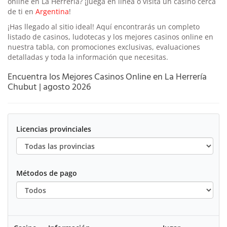
online en La Herrería? ¡Juega en línea o visita un casino cerca
de ti en
Argentina
!
¡Has llegado al sitio ideal! Aquí encontrarás un completo
listado de casinos, ludotecas y los mejores casinos online en
nuestra tabla, con promociones exclusivas, evaluaciones
detalladas y toda la información que necesitas.
Encuentra los Mejores Casinos Online en La Herrería
Chubut | agosto 2026
Licencias provinciales
Métodos de pago