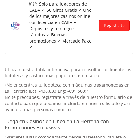
🇦🇷 Solo para jugadores de
CABA ✓ 50 Giros Gratis ✓ Uno
de los mejores casinos online
con licencia en CABA ♥
Regístrate
Depósitos y reintegros
rápidos ✓ Buenas
promociones ✓ Mercado Pago
✓
Utiliza nuestra tabla interactiva para consultar fácilmente las
ludotecas y casinos más populares en tu área.
¿No encuentras tu ludoteca con máquinas tragamonedas en
La Herrería (Lat: -438.833 Lng: -691.500)?
No te preocupes, regístrate a través de nuestro formulario de
contacto para que podamos incluirla en nuestro listado y así
ayudar a más personas como tú.
Juega en Casinos en Línea en La Herrería con
Promociones Exclusivas
¿Prefieres jugar cómodamente desde tu teléfono, tableta o