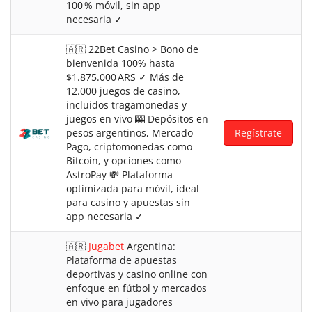
100 % móvil, sin app
necesaria ✓
🇦🇷 22Bet Casino > Bono de
bienvenida 100% hasta
$1.875.000 ARS ✓ Más de
12.000 juegos de casino,
incluidos tragamonedas y
juegos en vivo 🎰 Depósitos en
pesos argentinos, Mercado
Regístrate
Pago, criptomonedas como
Bitcoin, y opciones como
AstroPay 💸 Plataforma
optimizada para móvil, ideal
para casino y apuestas sin
app necesaria ✓
🇦🇷
Jugabet
Argentina:
Plataforma de apuestas
deportivas y casino online con
enfoque en fútbol y mercados
en vivo para jugadores