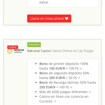
extra!
¡Gane en línea ahora!
Premium
online
National Casino
Casino Online en
Las Pulgas
Bono
de primer depósito 100%
hasta
100 EUR/$
+ 100 FS ✓
Bono
de segundo depósito 50%
hasta
200 EUR/$
+ 50 FS ✓
Bono
de Recarga Viernes 50% hasta
250 EUR/$
+ 100 FS ✓
Más de 4200 juegos diferentes ✓
Casino en línea con Licencia en
Curazao ✓