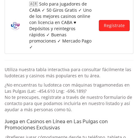
🇦🇷 Solo para jugadores de
CABA ✓ 50 Giros Gratis ✓ Uno
de los mejores casinos online
con licencia en CABA ♥
Regístrate
Depósitos y reintegros
rápidos ✓ Buenas
promociones ✓ Mercado Pago
✓
Utiliza nuestra tabla interactiva para consultar fácilmente las
ludotecas y casinos más populares en tu área.
¿No encuentras tu ludoteca con máquinas tragamonedas en
Las Pulgas (Lat: -454.610 Lng: -696.189)?
No te preocupes, regístrate a través de nuestro formulario de
contacto para que podamos incluirla en nuestro listado y así
ayudar a más personas como tú.
Juega en Casinos en Línea en Las Pulgas con
Promociones Exclusivas
¿Prefieres jugar cómodamente desde tu teléfono, tableta o