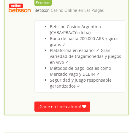
Premium
online
Betsson
Casino Online en
Las Pulgas
Betsson Casino Argentina
(CABA/PBA/Córdoba)
Bono de hasta 200.000 ARS + giros
gratis ✓
Plataforma en español ✓ Gran
variedad de tragamonedas y juegos
en vivo ✓
Métodos de pago locales como
Mercado Pago y DEBIN ✓
Seguridad y juego responsable
garantizados ✓
¡Gane en línea ahora!