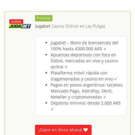
Premium
online
Jugabet
Casino Online en
Las Pulgas
Jugabet – Bono de bienvenida del
100% hasta $300.000 ARS ✓
Apuestas deportivas con foco en
fútbol, mercados en vivo y casino
online ✓
Plataforma móvil rápida con
tragamonedas y casino en vivo ✓
Pagos en pesos argentinos: tarjetas,
Mercado Pago, AstroPay, Skrill,
Neteller y criptomonedas ✓
Depósito mínimo: desde 2.000 ARS
✓
¡Gane en línea ahora!