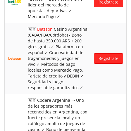
Regístrate
líder del mercado de
apuestas deportivas ✓
Mercado Pago ✓
🇦🇷
Betsson
Casino Argentina
(CABA/PBA/Córdoba) - Bono
de hasta 350.000 ARS + 200
giros gratis ✓ Plataforma en
español ✓ Gran variedad de
tragamonedas y juegos en
Regístrate
vivo ✓ Métodos de pago
locales como Mercado Pago,
Tarjeta de crédito y DEBIN ✓
Seguridad y juego
responsable garantizados ✓
🇦🇷 Codere Argenina ⇒ Uno
de los operadores más
reconocidos en Argentina, con
fuerte presencia local y un
catálogo amplio de juegos de
casino ✓ Bono de bienvenida: