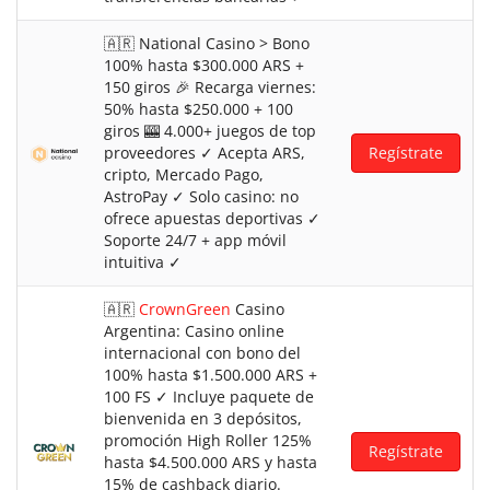
🇦🇷 National Casino > Bono
100% hasta $300.000 ARS +
150 giros 🎉 Recarga viernes:
50% hasta $250.000 + 100
giros 🎰 4.000+ juegos de top
proveedores ✓ Acepta ARS,
Regístrate
cripto, Mercado Pago,
AstroPay ✓ Solo casino: no
ofrece apuestas deportivas ✓
Soporte 24/7 + app móvil
intuitiva ✓
🇦🇷
CrownGreen
Casino
Argentina: Casino online
internacional con bono del
100% hasta $1.500.000 ARS +
100 FS ✓ Incluye paquete de
bienvenida en 3 depósitos,
promoción High Roller 125%
Regístrate
hasta $4.500.000 ARS y hasta
15% de cashback diario.