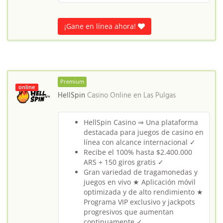
¡Gane en línea ahora!
Premium
online
HellSpin
Casino Online en
Las Pulgas
HellSpin Casino ⇒ Una plataforma
destacada para juegos de casino en
línea con alcance internacional ✓
Recibe el 100% hasta $2.400.000
ARS + 150 giros gratis ✓
Gran variedad de tragamonedas y
juegos en vivo ★ Aplicación móvil
optimizada y de alto rendimiento ★
Programa VIP exclusivo y jackpots
progresivos que aumentan
continuamente ✓