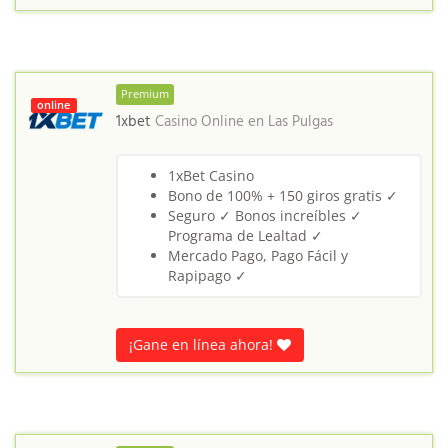
Premium
online
1xbet
Casino Online en
Las Pulgas
1xBet Casino
Bono de 100% + 150 giros gratis ✓
Seguro ✓ Bonos increíbles ✓
Programa de Lealtad ✓
Mercado Pago, Pago Fácil y
Rapipago ✓
¡Gane en línea ahora!