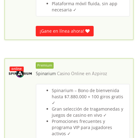
Plataforma móvil fluida, sin app
necesaria ✓
¡Gane en línea ahora!
Premium
online
Spinarium
Casino Online en
Azpiroz
Spinarium – Bono de bienvenida
hasta $7.880.000 + 100 giros gratis
✓
Gran selección de tragamonedas y
juegos de casino en vivo ✓
Promociones frecuentes y
programa VIP para jugadores
activos ✓