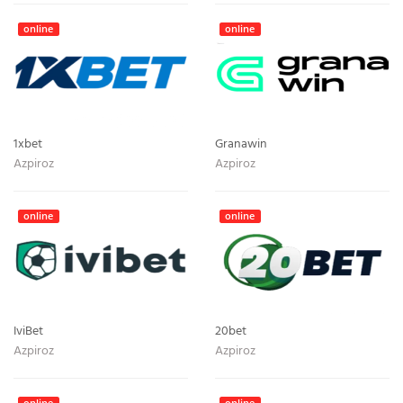
online
online
1xbet
Granawin
Azpiroz
Azpiroz
online
online
IviBet
20bet
Azpiroz
Azpiroz