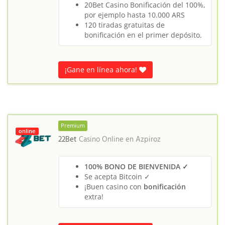
20Bet Casino Bonificación del 100%,
por ejemplo hasta 10.000 ARS
120 tiradas gratuitas de
bonificación en el primer depósito.
¡Gane en línea ahora!
Premium
online
22Bet
Casino Online en
Azpiroz
100% BONO DE BIENVENIDA ✓
Se acepta Bitcoin ✓
¡Buen casino con
bonificación
extra!