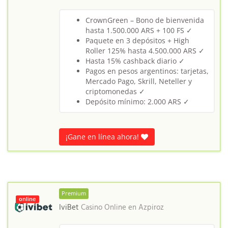
CrownGreen – Bono de bienvenida
hasta 1.500.000 ARS + 100 FS ✓
Paquete en 3 depósitos + High
Roller 125% hasta 4.500.000 ARS ✓
Hasta 15% cashback diario ✓
Pagos en pesos argentinos: tarjetas,
Mercado Pago, Skrill, Neteller y
criptomonedas ✓
Depósito mínimo: 2.000 ARS ✓
¡Gane en línea ahora!
Premium
online
IviBet
Casino Online en
Azpiroz