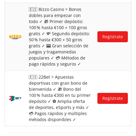
🇪🇸 Bizzo Casino > Bonos
dobles para empezar con
todo ✓ 🎁 Primer depósito:
100 % hasta €100 + 100 giros
gratis ✓ 💸 Segundo depósito:
Regístrate
50 % hasta €300 + 50 giros
gratis ✓ 🎰 Gran selección de
juegos y tragamonedas
populares ✓ 💳 Métodos de
pago rápidos y seguros ✓
🇪🇸 22Bet > Apuestas
deportivas con gran bono de
bienvenida ✓ 🎁 Bono del
100 % hasta €300 en tu primer
Regístrate
depósito ✓ ⚽ Amplia oferta
de deportes, eSports y más ✓
💳 Pagos rápidos y múltiples
métodos disponibles ✓