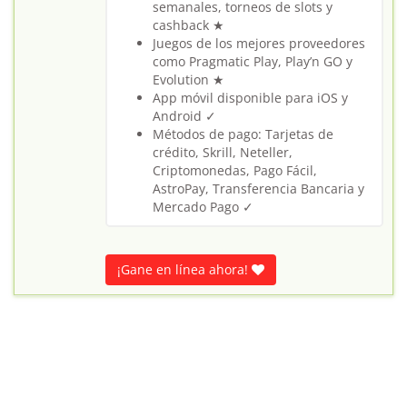
semanales, torneos de slots y
cashback ★
Juegos de los mejores proveedores
como Pragmatic Play, Play’n GO y
Evolution ★
App móvil disponible para iOS y
Android ✓
Métodos de pago: Tarjetas de
crédito, Skrill, Neteller,
Criptomonedas, Pago Fácil,
AstroPay, Transferencia Bancaria y
Mercado Pago ✓
¡Gane en línea ahora!