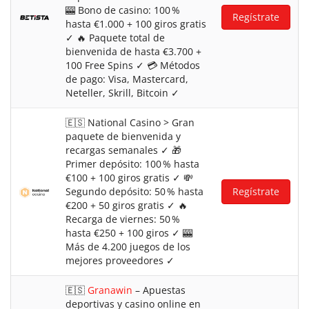
🎰 Bono de casino: 100 %
Regístrate
hasta €1.000 + 100 giros gratis
✓ 🔥 Paquete total de
bienvenida de hasta €3.700 +
100 Free Spins ✓ 💳 Métodos
de pago: Visa, Mastercard,
Neteller, Skrill, Bitcoin ✓
🇪🇸 National Casino > Gran
paquete de bienvenida y
recargas semanales ✓ 🎁
Primer depósito: 100 % hasta
€100 + 100 giros gratis ✓ 💸
Segundo depósito: 50 % hasta
Regístrate
€200 + 50 giros gratis ✓ 🔥
Recarga de viernes: 50 %
hasta €250 + 100 giros ✓ 🎰
Más de 4.200 juegos de los
mejores proveedores ✓
🇪🇸
Granawin
– Apuestas
deportivas y casino online en