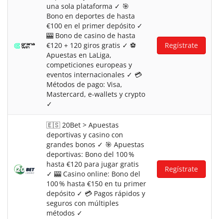
una sola plataforma ✓ 🎯
Bono en deportes de hasta
€100 en el primer depósito ✓
🎰 Bono de casino de hasta
€120 + 120 giros gratis ✓ ⚽
Regístrate
Apuestas en LaLiga,
competiciones europeas y
eventos internacionales ✓ 💳
Métodos de pago: Visa,
Mastercard, e-wallets y crypto
✓
🇪🇸 20Bet > Apuestas
deportivas y casino con
grandes bonos ✓ 🎯 Apuestas
deportivas: Bono del 100 %
hasta €120 para jugar gratis
Regístrate
✓ 🎰 Casino online: Bono del
100 % hasta €150 en tu primer
depósito ✓ 💳 Pagos rápidos y
seguros con múltiples
métodos ✓