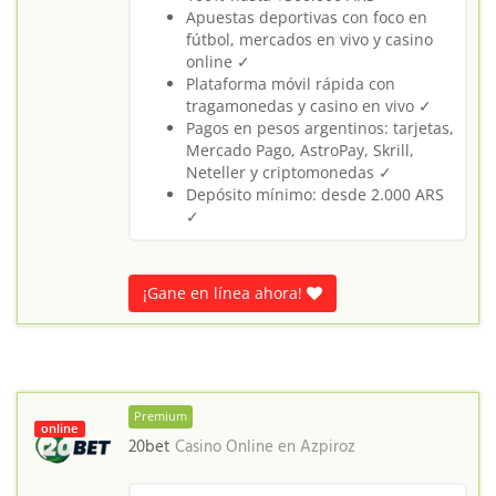
Apuestas deportivas con foco en
fútbol, mercados en vivo y casino
online ✓
Plataforma móvil rápida con
tragamonedas y casino en vivo ✓
Pagos en pesos argentinos: tarjetas,
Mercado Pago, AstroPay, Skrill,
Neteller y criptomonedas ✓
Depósito mínimo: desde 2.000 ARS
✓
¡Gane en línea ahora!
Premium
online
20bet
Casino Online en
Azpiroz