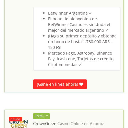
Betwinner Argentina ✓
El bono de bienvenida de
BetWinner Casino es sin duda el
mejor del mercado argentino ✓
¡Haga su primer depósito y obtenga
un bono de hasta 1.780.000 ARS +
150 FS!
Mercado Pago, Astropay, Binance
Pay, icash.one, Tarjetas de crédito,
Criptomonedas ✓
¡Gane en línea ahora!
Premium
online
CrownGreen
Casino Online en
Azpiroz