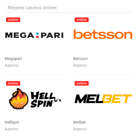
Mejores casinos online:
online
online
Megapari
Betsson
Azpiroz
Azpiroz
online
online
HellSpin
Melbet
Azpiroz
Azpiroz