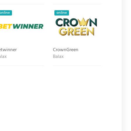
online
online
etwinner
CrownGreen
alax
Balax