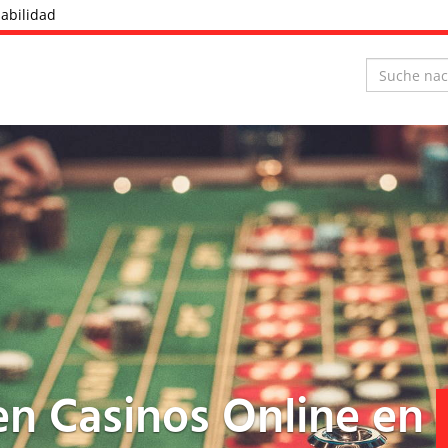
sabilidad
en Casinos Online en