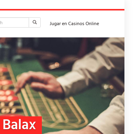
Jugar en Casinos Online
Balax