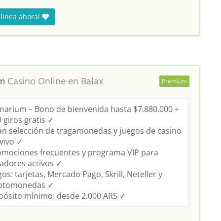
 línea ahora!
um
Casino Online en
Balax
Premium
narium – Bono de bienvenida hasta $7.880.000 +
 giros gratis ✓
n selección de tragamonedas y juegos de casino
vivo ✓
omociones frecuentes y programa VIP para
adores activos ✓
os: tarjetas, Mercado Pago, Skrill, Neteller y
iptomonedas ✓
pósito mínimo: desde 2.000 ARS ✓