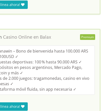
 línea ahora!
n
Casino Online en
Balax
Premium
anawin – Bono de bienvenida hasta 100.000 ARS
 100USD ✓
estas deportivas: 100 % hasta 90.000 ARS ✓
pósitos en pesos argentinos, Mercado Pago,
coin y más ✓
 de 2.000 juegos: tragamonedas, casino en vivo
mesas ✓
taforma móvil fluida, sin app necesaria ✓
 línea ahora!