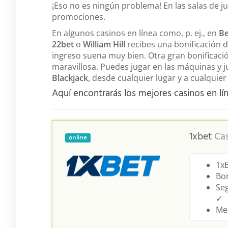
¡Eso no es ningún problema! En las salas de j
promociones.
En algunos casinos en línea como, p. ej., en
Be
22bet
o
William
Hill
recibes una bonificación 
ingreso suena muy bien. Otra gran bonificaci
maravillosa. Puedes jugar en las máquinas y 
Blackjack
, desde cualquier lugar y a cualquier
Aquí encontrarás los mejores casinos en lí
1xbet
Cas
online
1x
Bon
Se
✓
Mer