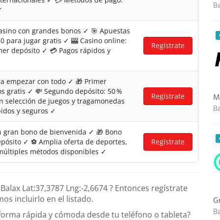
B
✓
casino con grandes bonos ✓ 🎯 Apuestas
0 para jugar gratis ✓ 🎰 Casino online:
Regístrate
mer depósito ✓ 💳 Pagos rápidos y
ra empezar con todo ✓ 🎁 Primer
os gratis ✓ 💸 Segundo depósito: 50 %
Regístrate
M
an selección de juegos y tragamonedas
B
idos y seguros ✓
n gran bono de bienvenida ✓ 🎁 Bono
epósito ✓ ⚽ Amplia oferta de deportes,
Regístrate
múltiples métodos disponibles ✓
alax Lat:37,3787 Lng:-2,6674 ? Entonces regístrate
s incluirlo en el listado.
G
B
 forma rápida y cómoda desde tu teléfono o tableta?