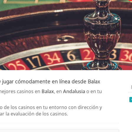
O jugar cómodamente en línea desde Balax
mejores casinos en
Balax
, en
Andalusia
o en tu
ado de los casinos en tu entorno con dirección y
r la evaluación de los casinos.