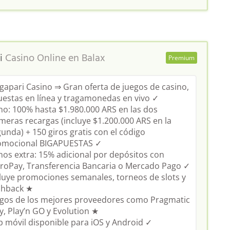
i
Casino Online en
Balax
Premium
apari Casino ⇒ Gran oferta de juegos de casino,
estas en línea y tragamonedas en vivo ✓
o: 100% hasta $1.980.000 ARS en las dos
meras recargas (incluye $1.200.000 ARS en la
unda) + 150 giros gratis con el código
omocional BIGAPUESTAS ✓
os extra: 15% adicional por depósitos con
troPay, Transferencia Bancaria o Mercado Pago ✓
luye promociones semanales, torneos de slots y
shback ★
egos de los mejores proveedores como Pragmatic
y, Play’n GO y Evolution ★
 móvil disponible para iOS y Android ✓