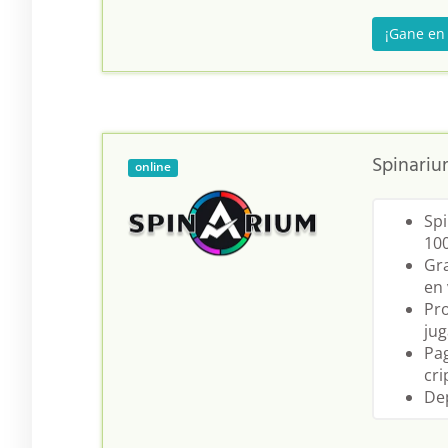
¡Gane en
Spinari
online
Spi
100
Gra
en 
Pr
jug
Pag
cr
De