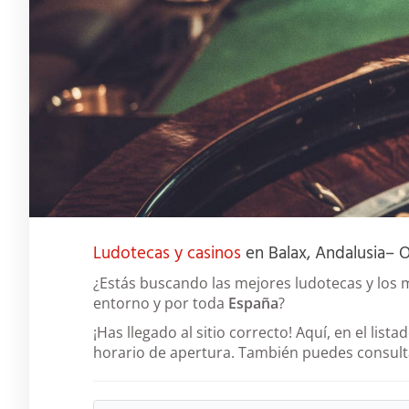
Ludotecas y casinos
en Balax, Andalusia– 
¿Estás buscando las mejores ludotecas y los 
entorno
y por toda
España
?
¡Has llegado al sitio correcto! Aquí, en el list
horario de apertura. También puedes consulta