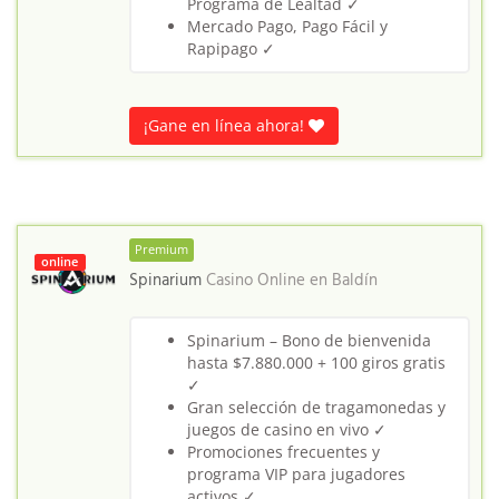
Programa de Lealtad ✓
Mercado Pago, Pago Fácil y
Rapipago ✓
¡Gane en línea ahora!
Premium
online
Spinarium
Casino Online en
Baldín
Spinarium – Bono de bienvenida
hasta $7.880.000 + 100 giros gratis
✓
Gran selección de tragamonedas y
juegos de casino en vivo ✓
Promociones frecuentes y
programa VIP para jugadores
activos ✓