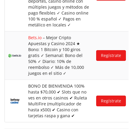
deportes, casino online con
múltiples juegos y métodos de
pago flexibles ✓ Casino online
100 % español ✓ Pagos en
metálico en locales ✓
Bets.io
– Mejor Cripto
Apuestas y Casino 2024 ★
Bono: 1 Bitcoin y 100 giros
gratis ✓ Semanal: Bono del
Regístrate
50% ✓ Diario: 10% de
reembolso ✓ Más de 10,000
juegos en el sitio ✓
BONO DE BIENVENIDA 100%
hasta $70,000 ✔ Slots que no
ves en otros casinos ✔ Ruleta
Regístrate
MultiFire (multiplicador de
hasta x500) ✔ Casino con
tarjetas raspa y gana ✔