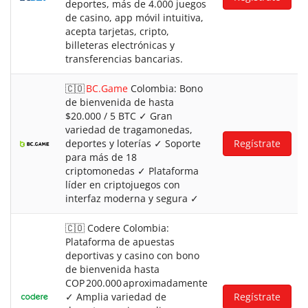
deportes, más de 4.000 juegos
de casino, app móvil intuitiva,
acepta tarjetas, cripto,
billeteras electrónicas y
transferencias bancarias.
🇨🇴
BC.Game
Colombia: Bono
de bienvenida de hasta
$20.000 / 5 BTC ✓ Gran
variedad de tragamonedas,
deportes y loterías ✓ Soporte
Regístrate
para más de 18
criptomonedas ✓ Plataforma
líder en criptojuegos con
interfaz moderna y segura ✓
🇨🇴 Codere Colombia:
Plataforma de apuestas
deportivas y casino con bono
de bienvenida hasta
COP 200.000 aproximadamente
✓ Amplia variedad de
Regístrate