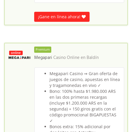
¡Gane en línea ahora!
Premium
online
Megapari
Casino Online en
Baldín
Megapari Casino ⇒ Gran oferta de
juegos de casino, apuestas en línea
y tragamonedas en vivo ✓
Bono: 100% hasta $1.980.000 ARS
en las dos primeras recargas
(incluye $1.200.000 ARS en la
segunda) + 150 giros gratis con el
código promocional BIGAPUESTAS
✓
Bonos extra: 15% adicional por