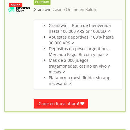
Premium
online
Granawin
Casino Online en
Baldín
Granawin – Bono de bienvenida
hasta 100.000 ARS or 100USD ✓
Apuestas deportivas: 100 % hasta
90.000 ARS ✓
Depósitos en pesos argentinos,
Mercado Pago, Bitcoin y más ✓
Más de 2.000 juegos:
tragamonedas, casino en vivo y
mesas ✓
Plataforma móvil fluida, sin app
necesaria ✓
¡Gane en línea ahora!