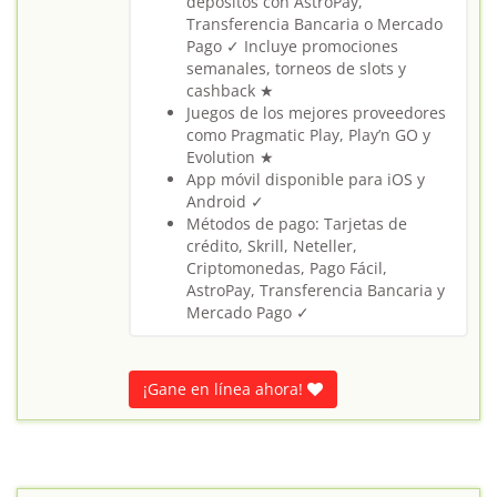
depósitos con AstroPay,
Transferencia Bancaria o Mercado
Pago ✓ Incluye promociones
semanales, torneos de slots y
cashback ★
Juegos de los mejores proveedores
como Pragmatic Play, Play’n GO y
Evolution ★
App móvil disponible para iOS y
Android ✓
Métodos de pago: Tarjetas de
crédito, Skrill, Neteller,
Criptomonedas, Pago Fácil,
AstroPay, Transferencia Bancaria y
Mercado Pago ✓
¡Gane en línea ahora!