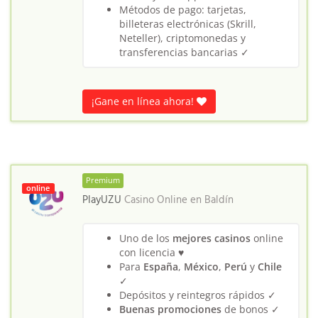
Métodos de pago: tarjetas,
billeteras electrónicas (Skrill,
Neteller), criptomonedas y
transferencias bancarias ✓
¡Gane en línea ahora!
Premium
online
PlayUZU
Casino Online en
Baldín
Uno de los
mejores casinos
online
con licencia ♥
Para
España
,
México
,
Perú
y
Chile
✓
Depósitos y reintegros rápidos ✓
Buenas promociones
de bonos ✓