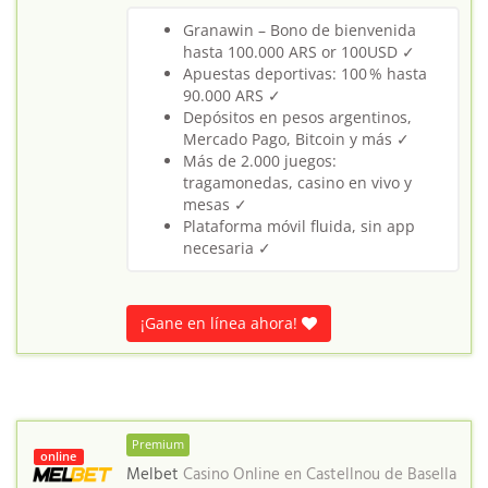
Granawin – Bono de bienvenida
hasta 100.000 ARS or 100USD ✓
Apuestas deportivas: 100 % hasta
90.000 ARS ✓
Depósitos en pesos argentinos,
Mercado Pago, Bitcoin y más ✓
Más de 2.000 juegos:
tragamonedas, casino en vivo y
mesas ✓
Plataforma móvil fluida, sin app
necesaria ✓
¡Gane en línea ahora!
Premium
online
Melbet
Casino Online en
Castellnou de Basella