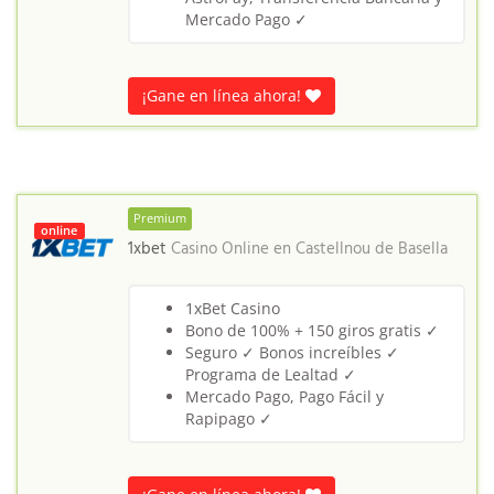
Mercado Pago ✓
¡Gane en línea ahora!
Premium
online
1xbet
Casino Online en
Castellnou de Basella
1xBet Casino
Bono de 100% + 150 giros gratis ✓
Seguro ✓ Bonos increíbles ✓
Programa de Lealtad ✓
Mercado Pago, Pago Fácil y
Rapipago ✓