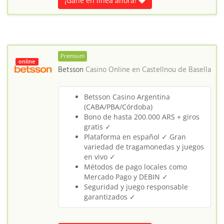
¡Gane en línea ahora!
Premium
online
Betsson
Casino Online en
Castellnou de Basella
Betsson Casino Argentina
(CABA/PBA/Córdoba)
Bono de hasta 200.000 ARS + giros
gratis ✓
Plataforma en español ✓ Gran
variedad de tragamonedas y juegos
en vivo ✓
Métodos de pago locales como
Mercado Pago y DEBIN ✓
Seguridad y juego responsable
garantizados ✓