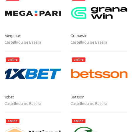
Megapari
Granawin
Castellnou de Basella
Castellnou de Basella
online
online
1xbet
Betsson
Castellnou de Basella
Castellnou de Basella
online
online