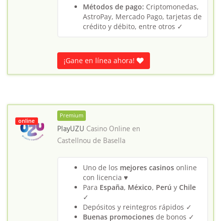
Métodos de pago:
Criptomonedas,
AstroPay, Mercado Pago, tarjetas de
crédito y débito, entre otros ✓
¡Gane en línea ahora!
Premium
online
PlayUZU
Casino Online en
Castellnou de Basella
Uno de los
mejores casinos
online
con licencia ♥
Para
España
,
México
,
Perú
y
Chile
✓
Depósitos y reintegros rápidos ✓
Buenas promociones
de bonos ✓