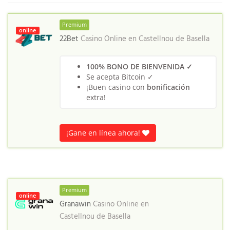
Premium
online
22Bet
Casino Online en
Castellnou de Basella
100% BONO DE BIENVENIDA ✓
Se acepta Bitcoin ✓
¡Buen casino con
bonificación
extra!
¡Gane en línea ahora!
Premium
online
Granawin
Casino Online en
Castellnou de Basella