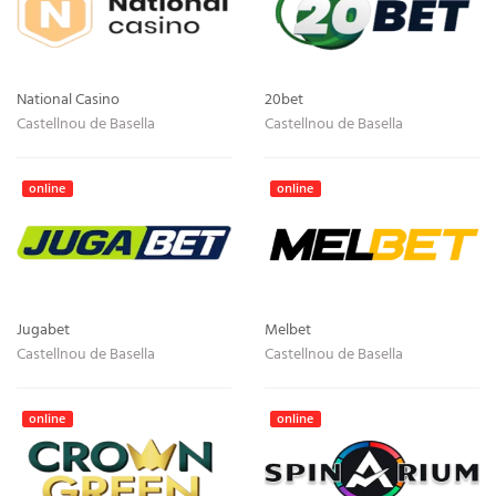
National Casino
20bet
Castellnou de Basella
Castellnou de Basella
online
online
Jugabet
Melbet
Castellnou de Basella
Castellnou de Basella
online
online