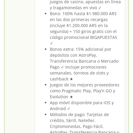
juegos de casino, apuestas en línea
y tragamonedas en vivo ✓
Bono: 100% hasta $1.980.000 ARS
en las dos primeras recargas
(incluye $1.200.000 ARS en la
segunda) + 150 giros gratis con el
código promocional BIGAPUESTAS
✓
Bonos extra: 15% adicional por
depósitos con AstroPay,
Transferencia Bancaria o Mercado
Pago ✓ Incluye promociones
semanales, torneos de slots y
cashback ★
Juegos de los mejores proveedores
como Pragmatic Play, Play’n GO y
Evolution ★
App móvil disponible para iOS y
Android ✓
Métodos de pago: Tarjetas de
crédito, Skrill, Neteller,
Criptomonedas, Pago Fácil,
AstroPay, Transferencia Bancaria y