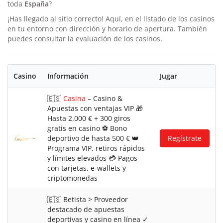
toda
España
?
¡Has llegado al sitio correcto! Aquí, en el listado de los casinos
en tu entorno con dirección y horario de apertura. También
puedes consultar la evaluación de los casinos.
Casino
Información
Jugar
🇪🇸
Casina
– Casino &
Apuestas con ventajas VIP 🎁
Hasta 2.000 € + 300 giros
gratis en casino ⚽ Bono
deportivo de hasta 500 € 👑
Regístrate
Programa VIP, retiros rápidos
y límites elevados 💳 Pagos
con tarjetas, e-wallets y
criptomonedas
🇪🇸 Betista > Proveedor
destacado de apuestas
deportivas y casino en línea ✓