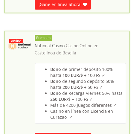
¡Gane en línea ahora!
Premium
online
National Casino
Casino Online en
Castellnou de Basella
Bono
de primer depósito 100%
hasta
100 EUR/$
+ 100 FS ✓
Bono
de segundo depósito 50%
hasta
200 EUR/$
+ 50 FS ✓
Bono
de Recarga Viernes 50% hasta
250 EUR/$
+ 100 FS ✓
Más de 4200 juegos diferentes ✓
Casino en línea con Licencia en
Curazao ✓