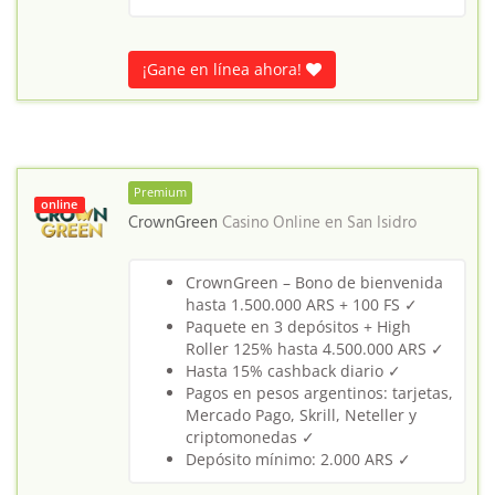
¡Gane en línea ahora!
Premium
online
CrownGreen
Casino Online en
San Isidro
CrownGreen – Bono de bienvenida
hasta 1.500.000 ARS + 100 FS ✓
Paquete en 3 depósitos + High
Roller 125% hasta 4.500.000 ARS ✓
Hasta 15% cashback diario ✓
Pagos en pesos argentinos: tarjetas,
Mercado Pago, Skrill, Neteller y
criptomonedas ✓
Depósito mínimo: 2.000 ARS ✓