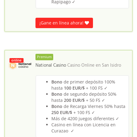
Rapipago ✓
¡Gane en línea ahora!
Premium
online
National Casino
Casino Online en
San Isidro
Bono
de primer depósito 100%
hasta
100 EUR/$
+ 100 FS ✓
Bono
de segundo depósito 50%
hasta
200 EUR/$
+ 50 FS ✓
Bono
de Recarga Viernes 50% hasta
250 EUR/$
+ 100 FS ✓
Más de 4200 juegos diferentes ✓
Casino en línea con Licencia en
Curazao ✓