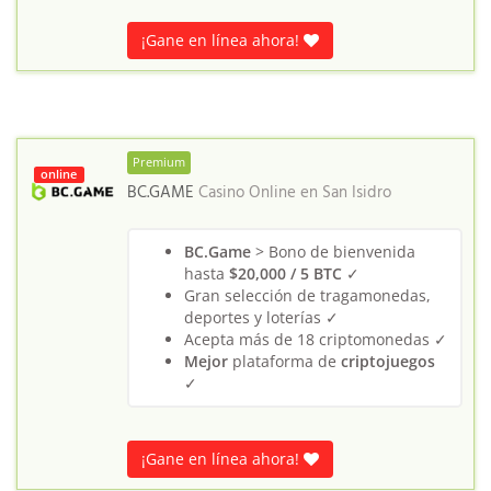
¡Gane en línea ahora!
Premium
online
BC.GAME
Casino Online en
San Isidro
BC.Game
> Bono de bienvenida
hasta
$20,000 / 5 BTC
✓
Gran selección de tragamonedas,
deportes y loterías ✓
Acepta más de 18 criptomonedas ✓
Mejor
plataforma de
criptojuegos
✓
¡Gane en línea ahora!