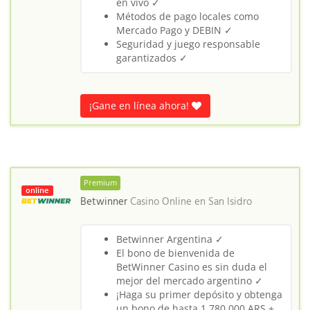
en vivo ✓
Métodos de pago locales como
Mercado Pago y DEBIN ✓
Seguridad y juego responsable
garantizados ✓
¡Gane en línea ahora!
Premium
online
Betwinner
Casino Online en
San Isidro
Betwinner Argentina ✓
El bono de bienvenida de
BetWinner Casino es sin duda el
mejor del mercado argentino ✓
¡Haga su primer depósito y obtenga
un bono de hasta 1.780.000 ARS +