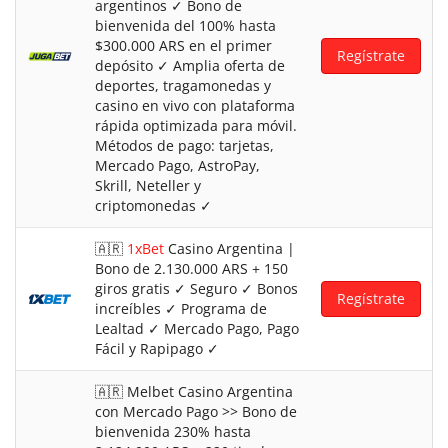
argentinos ✓ Bono de
bienvenida del 100% hasta
$300.000 ARS en el primer
Regístrate
depósito ✓ Amplia oferta de
deportes, tragamonedas y
casino en vivo con plataforma
rápida optimizada para móvil.
Métodos de pago: tarjetas,
Mercado Pago, AstroPay,
Skrill, Neteller y
criptomonedas ✓
🇦🇷
1xBet
Casino Argentina |
Bono de 2.130.000 ARS + 150
giros gratis ✓ Seguro ✓ Bonos
Regístrate
increíbles ✓ Programa de
Lealtad ✓ Mercado Pago, Pago
Fácil y Rapipago ✓
🇦🇷 Melbet Casino Argentina
con Mercado Pago >> Bono de
bienvenida 230% hasta