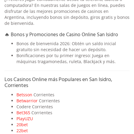
computadora? En nuestras salas de juegos en línea, puedes
disfrutar de las mejores promociones de casinos en
Argentina, incluyendo bonos sin depósito, giros gratis y bonos
de bienvenida.
🔥 Bonos y Promociones de Casino Online San Isidro
Bonos de bienvenida 2026: Obtén un saldo inicial
gratuito sin necesidad de hacer un depósito.
Bonificaciones por tu primer ingreso: Juega en
máquinas tragamonedas, ruleta, Blackjack y más.
Los Casinos Online más Populares en San Isidro,
Corrientes
Betsson
Corrientes
Betwarrior
Corrientes
Codere Corrientes
Bet365
Corrientes
PlayUZU
20bet
22bet