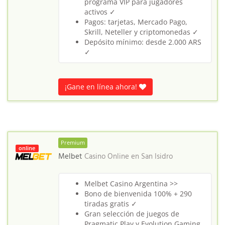
programa VIP para jugadores
activos ✓
Pagos: tarjetas, Mercado Pago,
Skrill, Neteller y criptomonedas ✓
Depósito mínimo: desde 2.000 ARS
✓
¡Gane en línea ahora!
Premium
online
Melbet
Casino Online en
San Isidro
Melbet Casino Argentina >>
Bono de bienvenida 100% + 290
tiradas gratis ✓
Gran selección de juegos de
Pragmatic Play y Evolution Gaming