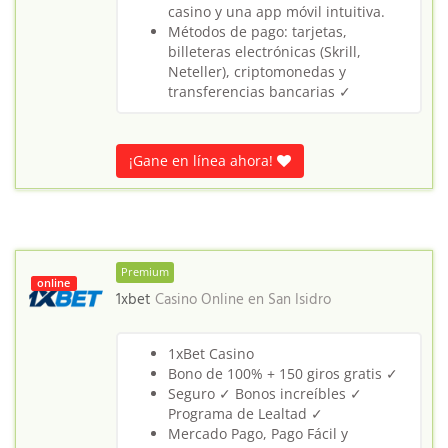
casino y una app móvil intuitiva.
Métodos de pago: tarjetas,
billeteras electrónicas (Skrill,
Neteller), criptomonedas y
transferencias bancarias ✓
¡Gane en línea ahora!
Premium
online
1xbet
Casino Online en
San Isidro
1xBet Casino
Bono de 100% + 150 giros gratis ✓
Seguro ✓ Bonos increíbles ✓
Programa de Lealtad ✓
Mercado Pago, Pago Fácil y