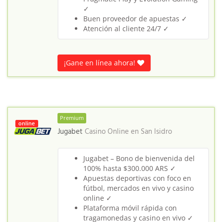
✓
Buen proveedor de apuestas ✓
Atención al cliente 24/7 ✓
¡Gane en línea ahora!
Premium
online
Jugabet
Casino Online en
San Isidro
Jugabet – Bono de bienvenida del
100% hasta $300.000 ARS ✓
Apuestas deportivas con foco en
fútbol, mercados en vivo y casino
online ✓
Plataforma móvil rápida con
tragamonedas y casino en vivo ✓