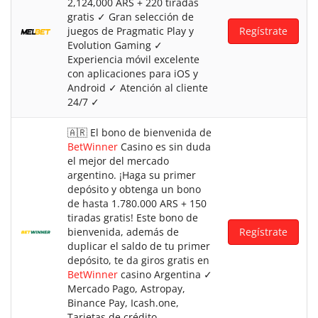
2,124,000 ARS + 220 tiradas
gratis ✓ Gran selección de
juegos de Pragmatic Play y
Regístrate
Evolution Gaming ✓
Experiencia móvil excelente
con aplicaciones para iOS y
Android ✓ Atención al cliente
24/7 ✓
🇦🇷 El bono de bienvenida de
BetWinner
Casino es sin duda
el mejor del mercado
argentino. ¡Haga su primer
depósito y obtenga un bono
de hasta 1.780.000 ARS + 150
tiradas gratis! Este bono de
bienvenida, además de
Regístrate
duplicar el saldo de tu primer
depósito, te da giros gratis en
BetWinner
casino Argentina ✓
Mercado Pago, Astropay,
Binance Pay, Icash.one,
Tarjetas de crédito,