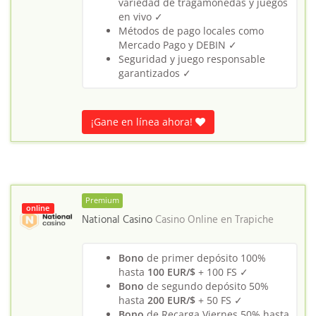
variedad de tragamonedas y juegos
en vivo ✓
Métodos de pago locales como
Mercado Pago y DEBIN ✓
Seguridad y juego responsable
garantizados ✓
¡Gane en línea ahora!
Premium
online
National Casino
Casino Online en
Trapiche
Bono
de primer depósito 100%
hasta
100 EUR/$
+ 100 FS ✓
Bono
de segundo depósito 50%
hasta
200 EUR/$
+ 50 FS ✓
Bono
de Recarga Viernes 50% hasta