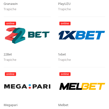
Granawin
PlayUZU
Trapiche
Trapiche
online
online
22Bet
1xbet
Trapiche
Trapiche
online
online
Megapari
Melbet