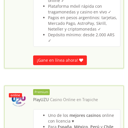
online ✓
Plataforma móvil rápida con
tragamonedas y casino en vivo ✓
Pagos en pesos argentinos: tarjetas,
Mercado Pago, AstroPay, Skrill,
Neteller y criptomonedas ✓
Depósito mínimo: desde 2.000 ARS
✓
¡Gane en línea ahora!
Premium
online
PlayUZU
Casino Online en
Trapiche
Uno de los
mejores casinos
online
con licencia ♥
Para
España
,
México
,
Perú
y
Chile