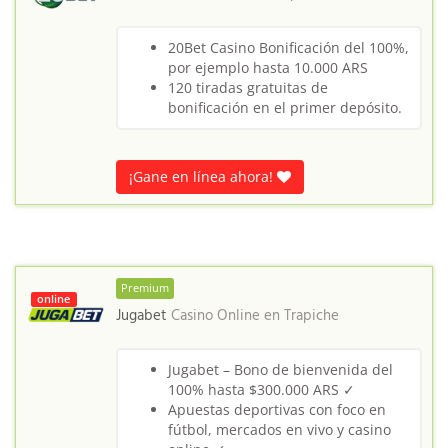
20Bet Casino Bonificación del 100%,
por ejemplo hasta 10.000 ARS
120 tiradas gratuitas de
bonificación en el primer depósito.
¡Gane en línea ahora!
Premium
online
Jugabet
Casino Online en
Trapiche
Jugabet – Bono de bienvenida del
100% hasta $300.000 ARS ✓
Apuestas deportivas con foco en
fútbol, mercados en vivo y casino