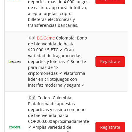
deportes, más de 4.000 juegos
de casino, app móvil intuitiva,
acepta tarjetas, cripto,
billeteras electrónicas y
transferencias bancarias.
🇨🇴
BC.Game
Colombia: Bono
de bienvenida de hasta
$20.000 / 5 BTC ✓ Gran
variedad de tragamonedas,
deportes y loterías ✓ Soporte
Regístrate
para más de 18
criptomonedas ✓ Plataforma
líder en criptojuegos con
interfaz moderna y segura ✓
🇨🇴 Codere Colombia:
Plataforma de apuestas
deportivas y casino con bono
de bienvenida hasta
COP 200.000 aproximadamente
✓ Amplia variedad de
Regístrate