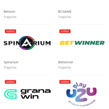
Betsson
BC.GAME
Trapiche
Trapiche
online
online
Spinarium
Betwinner
Trapiche
Trapiche
online
online