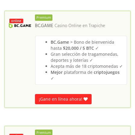
Premium
online
BC.GAME
Casino Online en
Trapiche
BC.Game
> Bono de bienvenida
hasta
$20,000 / 5 BTC
✓
Gran selección de tragamonedas,
deportes y loterías ✓
Acepta más de 18 criptomonedas ✓
Mejor
plataforma de
criptojuegos
✓
¡Gane en línea ahora!
Premium