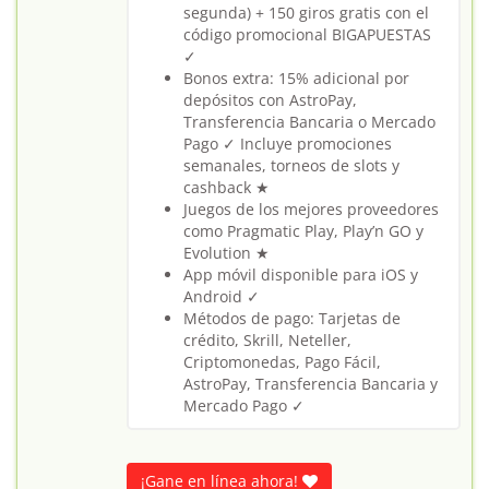
segunda) + 150 giros gratis con el
código promocional BIGAPUESTAS
✓
Bonos extra: 15% adicional por
depósitos con AstroPay,
Transferencia Bancaria o Mercado
Pago ✓ Incluye promociones
semanales, torneos de slots y
cashback ★
Juegos de los mejores proveedores
como Pragmatic Play, Play’n GO y
Evolution ★
App móvil disponible para iOS y
Android ✓
Métodos de pago: Tarjetas de
crédito, Skrill, Neteller,
Criptomonedas, Pago Fácil,
AstroPay, Transferencia Bancaria y
Mercado Pago ✓
¡Gane en línea ahora!