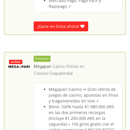
Mercado Pago, Pago Fácil y
Rapipago ✓
¡Gane en línea ahora!
Premium
online
Megapari
Casino Online en
Colonia Chapadmalal
Megapari Casino ⇒ Gran oferta de
juegos de casino, apuestas en línea
y tragamonedas en vivo ✓
Bono: 100% hasta $1.980.000 ARS
en las dos primeras recargas
(incluye $1.200.000 ARS en la
segunda) + 150 giros gratis con el
código promocional BIGAPUESTAS