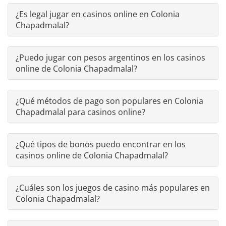
¿Es legal jugar en casinos online en Colonia
Chapadmalal?
¿Puedo jugar con pesos argentinos en los casinos
online de Colonia Chapadmalal?
¿Qué métodos de pago son populares en Colonia
Chapadmalal para casinos online?
¿Qué tipos de bonos puedo encontrar en los
casinos online de Colonia Chapadmalal?
¿Cuáles son los juegos de casino más populares en
Colonia Chapadmalal?