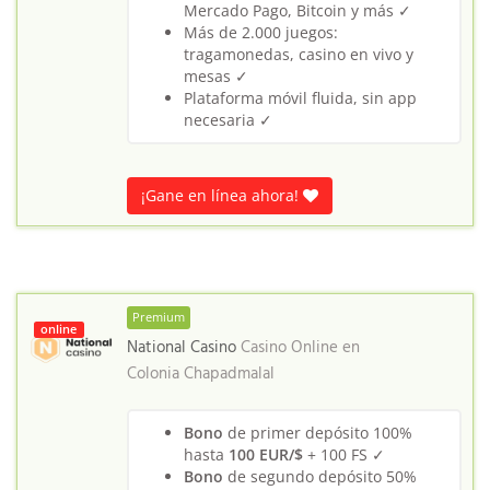
Mercado Pago, Bitcoin y más ✓
Más de 2.000 juegos:
tragamonedas, casino en vivo y
mesas ✓
Plataforma móvil fluida, sin app
necesaria ✓
¡Gane en línea ahora!
Premium
online
National Casino
Casino Online en
Colonia Chapadmalal
Bono
de primer depósito 100%
hasta
100 EUR/$
+ 100 FS ✓
Bono
de segundo depósito 50%