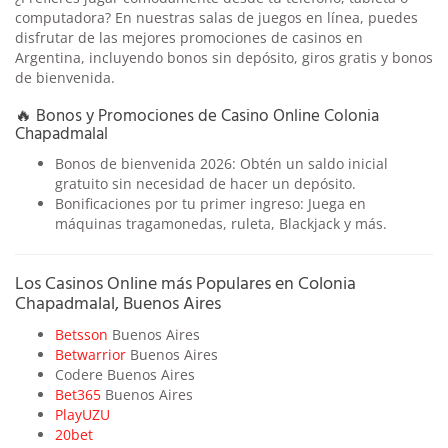
computadora? En nuestras salas de juegos en línea, puedes
disfrutar de las mejores promociones de casinos en
Argentina, incluyendo bonos sin depósito, giros gratis y bonos
de bienvenida.
🔥 Bonos y Promociones de Casino Online Colonia
Chapadmalal
Bonos de bienvenida 2026: Obtén un saldo inicial
gratuito sin necesidad de hacer un depósito.
Bonificaciones por tu primer ingreso: Juega en
máquinas tragamonedas, ruleta, Blackjack y más.
Los Casinos Online más Populares en Colonia
Chapadmalal, Buenos Aires
Betsson
Buenos Aires
Betwarrior
Buenos Aires
Codere Buenos Aires
Bet365
Buenos Aires
PlayUZU
20bet