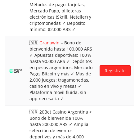
Métodos de pago: tarjetas,
Mercado Pago, billeteras
electrónicas (Skrill, Neteller) y
criptomonedas ✓ Depósito
mínimo: $2.000 ARS ✓
🇦🇷
Granawin
– Bono de
bienvenida hasta 100.000 ARS
✓ Apuestas deportivas: 100 %
hasta 90.000 ARS ✓ Depósitos
en pesos argentinos, Mercado
Regístrate
Pago, Bitcoin y más ✓ Más de
2.000 juegos: tragamonedas,
casino en vivo y mesas ✓
Plataforma móvil fluida, sin
app necesaria ✓
🇦🇷 20Bet Casino Argentina >
Bono de bienvenida 100%
hasta 300.000 ARS ✓ Amplia
selección de eventos
deportivos y más de 4.000