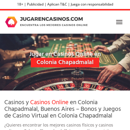
Skip
18+ | Publicidad | Aplican T&C | Juega con responsabilidad
to
main
content
Toggl
navig
Jugar en Casinos Online en
Colonia Chapadmalal
Casinos y
Casinos Online
en Colonia
Chapadmalal, Buenos Aires – Bonos y Juegos
de Casino Virtual en Colonia Chapadmalal
¿Quieres encontrar los mejores casinos físicos y casinos