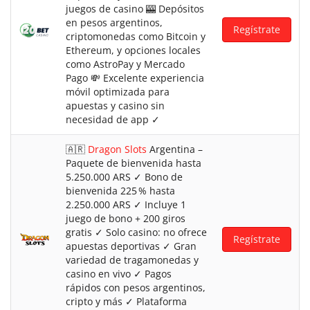
juegos de casino 🎰 Depósitos
en pesos argentinos,
Regístrate
criptomonedas como Bitcoin y
Ethereum, y opciones locales
como AstroPay y Mercado
Pago 💸 Excelente experiencia
móvil optimizada para
apuestas y casino sin
necesidad de app ✓
🇦🇷
Dragon Slots
Argentina –
Paquete de bienvenida hasta
5.250.000 ARS ✓ Bono de
bienvenida 225 % hasta
2.250.000 ARS ✓ Incluye 1
juego de bono + 200 giros
gratis ✓ Solo casino: no ofrece
Regístrate
apuestas deportivas ✓ Gran
variedad de tragamonedas y
casino en vivo ✓ Pagos
rápidos con pesos argentinos,
cripto y más ✓ Plataforma