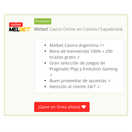
Premium
online
Melbet
Casino Online en
Colonia Chapadmalal
Melbet Casino Argentina >>
Bono de bienvenida 100% + 290
tiradas gratis ✓
Gran selección de juegos de
Pragmatic Play y Evolution Gaming
✓
Buen proveedor de apuestas ✓
Atención al cliente 24/7 ✓
¡Gane en línea ahora!