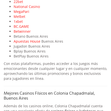
22bet
National Casino
MegaPari
Melbet
1xbet
BC.GAME
Betwinner
Betano Buenos Aires
Apuestas House
Buenos Aires
Jugadon Buenos Aires
Bplay Buenos Aires
BetPlay Buenos Aires
Con estas plataformas, puedes acceder a los juegos más
emocionantes desde cualquier lugar y en cualquier momento,
aprovechando las últimas promociones y bonos exclusivos
para jugadores en línea.
Mejores Casinos Físicos en Colonia Chapadmalal,
Buenos Aires
Además de los casinos online, Colonia Chapadmalal cuenta
con una excelente oferta de
casinos físicos y ludotecas
que