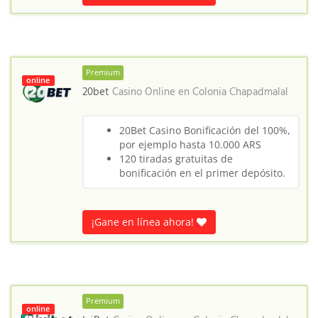
Premium
online
20bet
Casino Online en
Colonia Chapadmalal
20Bet Casino Bonificación del 100%,
por ejemplo hasta 10.000 ARS
120 tiradas gratuitas de
bonificación en el primer depósito.
¡Gane en línea ahora!
Premium
online