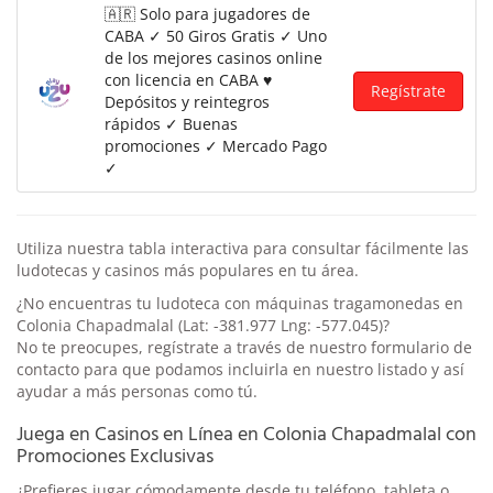
🇦🇷 Solo para jugadores de
CABA ✓ 50 Giros Gratis ✓ Uno
de los mejores casinos online
con licencia en CABA ♥
Regístrate
Depósitos y reintegros
rápidos ✓ Buenas
promociones ✓ Mercado Pago
✓
Utiliza nuestra tabla interactiva para consultar fácilmente las
ludotecas y casinos más populares en tu área.
¿No encuentras tu ludoteca con máquinas tragamonedas en
Colonia Chapadmalal (Lat: -381.977 Lng: -577.045)?
No te preocupes, regístrate a través de nuestro formulario de
contacto para que podamos incluirla en nuestro listado y así
ayudar a más personas como tú.
Juega en Casinos en Línea en Colonia Chapadmalal con
Promociones Exclusivas
¿Prefieres jugar cómodamente desde tu teléfono, tableta o