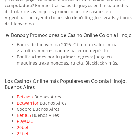
computadora? En nuestras salas de juegos en línea, puedes
disfrutar de las mejores promociones de casinos en
Argentina, incluyendo bonos sin depósito, giros gratis y bonos
de bienvenida.
🔥 Bonos y Promociones de Casino Online Colonia Hinojo
Bonos de bienvenida 2026: Obtén un saldo inicial
gratuito sin necesidad de hacer un depósito.
Bonificaciones por tu primer ingreso: Juega en
máquinas tragamonedas, ruleta, Blackjack y más.
Los Casinos Online más Populares en Colonia Hinojo,
Buenos Aires
Betsson
Buenos Aires
Betwarrior
Buenos Aires
Codere Buenos Aires
Bet365
Buenos Aires
PlayUZU
20bet
22bet