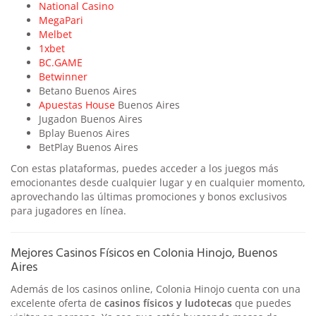
National Casino
MegaPari
Melbet
1xbet
BC.GAME
Betwinner
Betano Buenos Aires
Apuestas House
Buenos Aires
Jugadon Buenos Aires
Bplay Buenos Aires
BetPlay Buenos Aires
Con estas plataformas, puedes acceder a los juegos más
emocionantes desde cualquier lugar y en cualquier momento,
aprovechando las últimas promociones y bonos exclusivos
para jugadores en línea.
Mejores Casinos Físicos en Colonia Hinojo, Buenos
Aires
Además de los casinos online, Colonia Hinojo cuenta con una
excelente oferta de
casinos físicos y ludotecas
que puedes