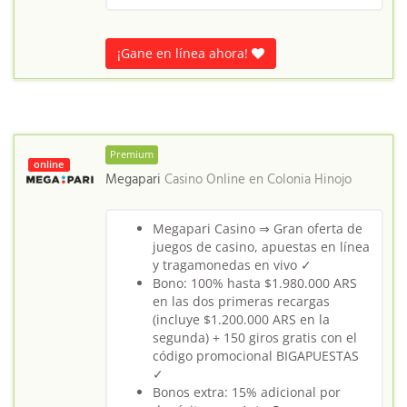
¡Gane en línea ahora!
Premium
online
Megapari
Casino Online en
Colonia Hinojo
Megapari Casino ⇒ Gran oferta de
juegos de casino, apuestas en línea
y tragamonedas en vivo ✓
Bono: 100% hasta $1.980.000 ARS
en las dos primeras recargas
(incluye $1.200.000 ARS en la
segunda) + 150 giros gratis con el
código promocional BIGAPUESTAS
✓
Bonos extra: 15% adicional por