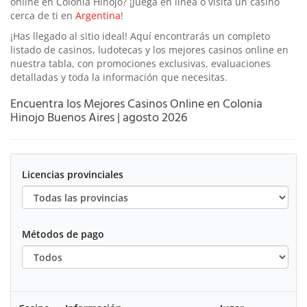
online en Colonia Hinojo? ¡Juega en línea o visita un casino
cerca de ti en
Argentina
!
¡Has llegado al sitio ideal! Aquí encontrarás un completo
listado de casinos, ludotecas y los mejores casinos online en
nuestra tabla, con promociones exclusivas, evaluaciones
detalladas y toda la información que necesitas.
Encuentra los Mejores Casinos Online en Colonia
Hinojo Buenos Aires | agosto 2026
Licencias provinciales
Métodos de pago