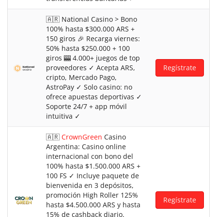
🇦🇷 National Casino > Bono
100% hasta $300.000 ARS +
150 giros 🎉 Recarga viernes:
50% hasta $250.000 + 100
giros 🎰 4.000+ juegos de top
proveedores ✓ Acepta ARS,
Regístrate
cripto, Mercado Pago,
AstroPay ✓ Solo casino: no
ofrece apuestas deportivas ✓
Soporte 24/7 + app móvil
intuitiva ✓
🇦🇷
CrownGreen
Casino
Argentina: Casino online
internacional con bono del
100% hasta $1.500.000 ARS +
100 FS ✓ Incluye paquete de
bienvenida en 3 depósitos,
promoción High Roller 125%
Regístrate
hasta $4.500.000 ARS y hasta
15% de cashback diario.