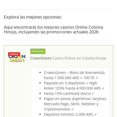
Explora las mejores opciones:
Aquí encontrarás los mejores casinos Online Colonia
Hinojo, incluyendo las promociones actuales 2026:
Premium
online
CrownGreen
Casino Online en
Colonia Hinojo
CrownGreen – Bono de bienvenida
hasta 1.500.000 ARS + 100 FS ✓
Paquete en 3 depósitos + High
Roller 125% hasta 4.500.000 ARS ✓
Hasta 15% cashback diario ✓
Pagos en pesos argentinos: tarjetas,
Mercado Pago, Skrill, Neteller y
criptomonedas ✓
Depósito mínimo: 2.000 ARS ✓