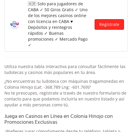
🇦🇷 Solo para jugadores de
CABA ✓ 50 Giros Gratis ✓ Uno
de los mejores casinos online
con licencia en CABA ♥
Regístrate
Depósitos y reintegros
rápidos ✓ Buenas
promociones ✓ Mercado Pago
✓
Utiliza nuestra tabla interactiva para consultar fácilmente las
ludotecas y casinos más populares en tu área.
¿No encuentras tu ludoteca con máquinas tragamonedas en
Colonia Hinojo (Lat: -368.789 Lng: -601.769)?
No te preocupes, regístrate a través de nuestro formulario de
contacto para que podamos incluirla en nuestro listado y así
ayudar a más personas como tú.
Juega en Casinos en Línea en Colonia Hinojo con
Promociones Exclusivas
¿Prefieres jugar cómodamente desde tu teléfono, tableta o