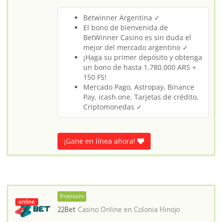
Betwinner Argentina ✓
El bono de bienvenida de
BetWinner Casino es sin duda el
mejor del mercado argentino ✓
¡Haga su primer depósito y obtenga
un bono de hasta 1.780.000 ARS +
150 FS!
Mercado Pago, Astropay, Binance
Pay, icash.one, Tarjetas de crédito,
Criptomonedas ✓
¡Gane en línea ahora!
Premium
online
22Bet
Casino Online en
Colonia Hinojo