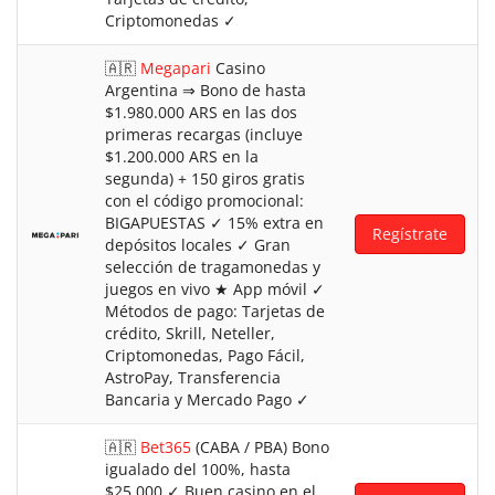
Criptomonedas ✓
🇦🇷
Megapari
Casino
Argentina ⇒ Bono de hasta
$1.980.000 ARS en las dos
primeras recargas (incluye
$1.200.000 ARS en la
segunda) + 150 giros gratis
con el código promocional:
BIGAPUESTAS ✓ 15% extra en
Regístrate
depósitos locales ✓ Gran
selección de tragamonedas y
juegos en vivo ★ App móvil ✓
Métodos de pago: Tarjetas de
crédito, Skrill, Neteller,
Criptomonedas, Pago Fácil,
AstroPay, Transferencia
Bancaria y Mercado Pago ✓
🇦🇷
Bet365
(CABA / PBA) Bono
igualado del 100%, hasta
$25.000 ✓ Buen casino en el