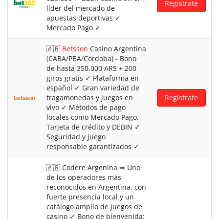
Regístrate
líder del mercado de
apuestas deportivas ✓
Mercado Pago ✓
🇦🇷
Betsson
Casino Argentina
(CABA/PBA/Córdoba) - Bono
de hasta 350.000 ARS + 200
giros gratis ✓ Plataforma en
español ✓ Gran variedad de
tragamonedas y juegos en
Regístrate
vivo ✓ Métodos de pago
locales como Mercado Pago,
Tarjeta de crédito y DEBIN ✓
Seguridad y juego
responsable garantizados ✓
🇦🇷 Codere Argenina ⇒ Uno
de los operadores más
reconocidos en Argentina, con
fuerte presencia local y un
catálogo amplio de juegos de
casino ✓ Bono de bienvenida: