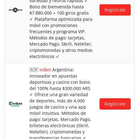
variedad y retiros rápidos ✓
Bono de bienvenida hasta
Regístrate
$7.880.000 + 100 giros gratis
✓ Plataforma optimizada para
móvil con promociones
frecuentes y programa VIP.
Métodos de pago: tarjetas,
Mercado Pago, Skrill, Neteller,
criptomonedas y otros medios
electrónicos ✓
🇦🇷
IviBet
Argentina:
Innovador en apuestas
deportivas y casino con bono
del 100% hasta $300.000 ARS
✓ Ofrece una gran variedad
de deportes, más de 4.000
Regístrate
juegos de casino y una app
móvil intuitiva. Métodos de
pago: tarjetas, Mercado Pago,
billeteras electrónicas (Skrill,
Neteller), criptomonedas y
transferencias bancarias ✓