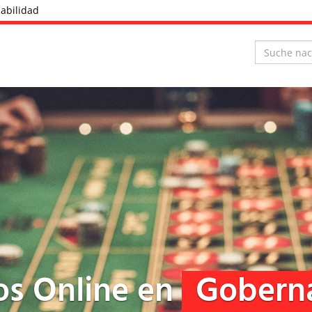
sabilidad
os Online en
Gobern