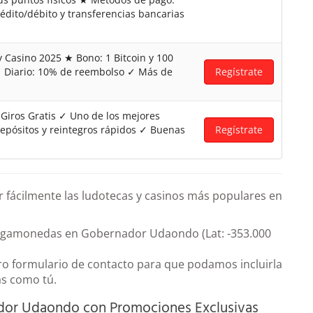
rédito/débito y transferencias bancarias
 Casino 2025 ★ Bono: 1 Bitcoin y 100
✓ Diario: 10% de reembolso ✓ Más de
Regístrate
Giros Gratis ✓ Uno de los mejores
Depósitos y reintegros rápidos ✓ Buenas
Regístrate
ar fácilmente las ludotecas y casinos más populares en
ragamonedas en Gobernador Udaondo (Lat: -353.000
tro formulario de contacto para que podamos incluirla
as como tú.
ador Udaondo con Promociones Exclusivas