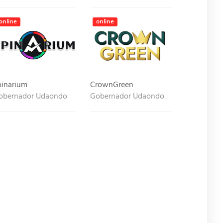
online
online
pinarium
CrownGreen
obernador Udaondo
Gobernador Udaondo