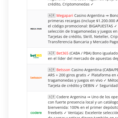
crédito, Criptomonedas ✓
🇦🇷
Megapari
Casino Argentina ⇒ Bono
primeras recargas (incluye $1.200.000 A
el código promocional: BIGAPUESTAS ✓ 
selección de tragamonedas y juegos en
Tarjetas de crédito, Skrill, Neteller, Cr
Transferencia Bancaria y Mercado Pag
🇦🇷
Bet365
(CABA / PBA) Bono igualado
en el líder del mercado de apuestas d
🇦🇷
Betsson
Casino Argentina (CABA/PB
ARS + 200 giros gratis ✓ Plataforma en
tragamonedas y juegos en vivo ✓ Méto
Tarjeta de crédito y DEBIN ✓ Seguridad
🇦🇷 Codere Argenina ⇒ Uno de los ope
con fuerte presencia local y un catálo
bienvenida: 100% en el primer depósit
freebets ✓ Ventajas: Excelente selecció
de cargar y retirar dinero también en 