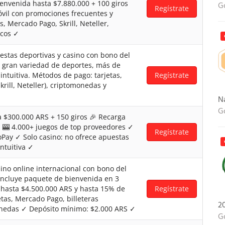
ienvenida hasta $7.880.000 + 100 giros
G
Regístrate
óvil con promociones frecuentes y
, Mercado Pago, Skrill, Neteller,
icos ✓
stas deportivas y casino con bono del
 gran variedad de deportes, más de
intuitiva. Métodos de pago: tarjetas,
Regístrate
krill, Neteller), criptomonedas y
N
G
 $300.000 ARS + 150 giros 🎉 Recarga
s 🎰 4.000+ juegos de top proveedores ✓
Regístrate
oPay ✓ Solo casino: no ofrece apuestas
ntuitiva ✓
ino online internacional con bono del
Incluye paquete de bienvenida en 3
 hasta $4.500.000 ARS y hasta 15% de
Regístrate
tas, Mercado Pago, billeteras
2
omonedas ✓ Depósito mínimo: $2.000 ARS ✓
G