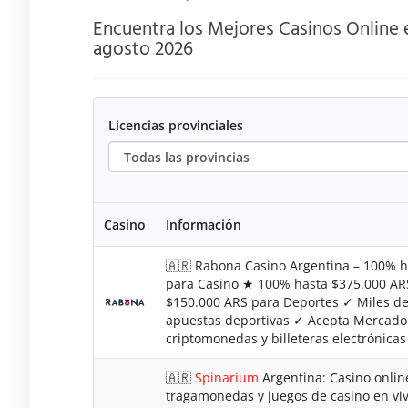
Encuentra los Mejores Casinos Online
agosto 2026
Licencias provinciales
Casino
Información
🇦🇷 Rabona Casino Argentina – 100% ha
para Casino ★ 100% hasta $375.000 AR
$150.000 ARS para Deportes ✓ Miles de
apuestas deportivas ✓ Acepta Mercado P
criptomonedas y billeteras electrónica
🇦🇷
Spinarium
Argentina: Casino onlin
tragamonedas y juegos de casino en vi