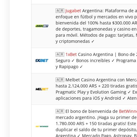
🇦🇷
Jugabet
Argentina: Plataforma de a
enfoque en fútbol y mercados en vivo 
bienvenida del 100% hasta $300.000 AR
de deportes, tragamonedas y casino en
para móvil. Métodos de pago: tarjetas, 
y criptomonedas ✓
🇦🇷
1xBet
Casino Argentina | Bono de 2
Seguro ✓ Bonos increíbles ✓ Programa 
y Rapipago ✓
🇦🇷 Melbet Casino Argentina con Mer
hasta 2,124,000 ARS + 220 tiradas grati
Pragmatic Play y Evolution Gaming ✓ Ex
aplicaciones para iOS y Android ✓ Atenc
🇦🇷 El bono de bienvenida de
BetWinn
mercado argentino. ¡Haga su primer de
1.780.000 ARS + 150 tiradas gratis! Es
duplicar el saldo de tu primer depósito,
Argentina ✓ Mercado Pago, Astropay, Bi