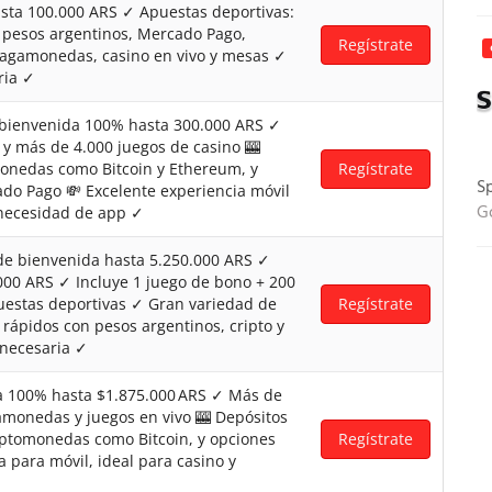
sta 100.000 ARS ✓ Apuestas deportivas:
 pesos argentinos, Mercado Pago,
Regístrate
tragamonedas, casino en vivo y mesas ✓
ria ✓
 bienvenida 100% hasta 300.000 ARS ✓
 y más de 4.000 juegos de casino 🎰
monedas como Bitcoin y Ethereum, y
Regístrate
S
do Pago 💸 Excelente experiencia móvil
G
 necesidad de app ✓
de bienvenida hasta 5.250.000 ARS ✓
000 ARS ✓ Incluye 1 juego de bono + 200
puestas deportivas ✓ Gran variedad de
Regístrate
rápidos con pesos argentinos, cripto y
 necesaria ✓
a 100% hasta $1.875.000 ARS ✓ Más de
gamonedas y juegos en vivo 🎰 Depósitos
iptomonedas como Bitcoin, y opciones
Regístrate
 para móvil, ideal para casino y