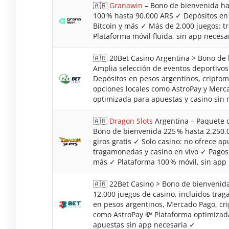
🇦🇷
Granawin
– Bono de bienvenida ha
100 % hasta 90.000 ARS ✓ Depósitos en
Bitcoin y más ✓ Más de 2.000 juegos: 
Plataforma móvil fluida, sin app necesa
🇦🇷 20Bet Casino Argentina > Bono de
Amplia selección de eventos deportivos
Depósitos en pesos argentinos, cripto
opciones locales como AstroPay y Merca
optimizada para apuestas y casino sin
🇦🇷
Dragon Slots
Argentina – Paquete 
Bono de bienvenida 225 % hasta 2.250.
giros gratis ✓ Solo casino: no ofrece a
tragamonedas y casino en vivo ✓ Pagos 
más ✓ Plataforma 100 % móvil, sin app
🇦🇷 22Bet Casino > Bono de bienvenid
12.000 juegos de casino, incluidos tra
en pesos argentinos, Mercado Pago, cr
como AstroPay 💸 Plataforma optimizada
apuestas sin app necesaria ✓