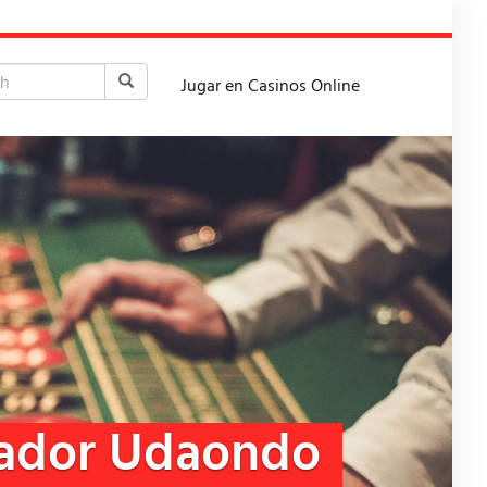
Jugar en Casinos Online
ador Udaondo