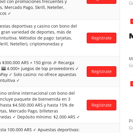
óvil con promociones frecuentes y
G
, Mercado Pago, Skrill, Neteller,
icos ✓
stas deportivas y casino con bono del
 gran variedad de deportes, más de
intuitiva. Métodos de pago: tarjetas,
Regístrate
krill, Neteller), criptomonedas y
M
 $300.000 ARS + 150 giros 🎉 Recarga
G
s 🎰 4.000+ juegos de top proveedores ✓
Regístrate
oPay ✓ Solo casino: no ofrece apuestas
ntuitiva ✓
ino online internacional con bono del
Incluye paquete de bienvenida en 3
 hasta $4.500.000 ARS y hasta 15% de
Regístrate
tas, Mercado Pago, billeteras
omonedas ✓ Depósito mínimo: $2.000 ARS ✓
P
G
sta 100.000 ARS ✓ Apuestas deportivas: