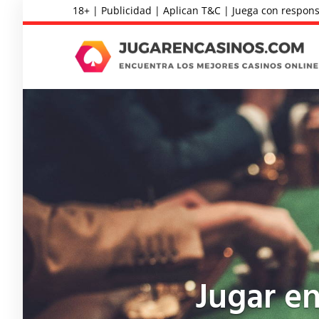
Skip
18+ | Publicidad | Aplican T&C | Juega con respon
to
main
content
Jugar e