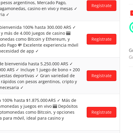
 pesos argentinos, Mercado Pago,
Regístrate
tragamonedas, casino en vivo y mesas ✓
ria ✓
 bienvenida 100% hasta 300.000 ARS ✓
 y más de 4.000 juegos de casino 🎰
monedas como Bitcoin y Ethereum, y
Regístrate
do Pago 💸 Excelente experiencia móvil
G
 necesidad de app ✓
G
de bienvenida hasta 5.250.000 ARS ✓
000 ARS ✓ Incluye 1 juego de bono + 200
puestas deportivas ✓ Gran variedad de
Regístrate
rápidos con pesos argentinos, cripto y
 necesaria ✓
a 100% hasta $1.875.000 ARS ✓ Más de
gamonedas y juegos en vivo 🎰 Depósitos
iptomonedas como Bitcoin, y opciones
Regístrate
 para móvil, ideal para casino y