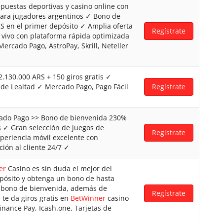
puestas deportivas y casino online con
para jugadores argentinos ✓ Bono de
S en el primer depósito ✓ Amplia oferta
Regístrate
 vivo con plataforma rápida optimizada
Mercado Pago, AstroPay, Skrill, Neteller
.130.000 ARS + 150 giros gratis ✓
de Lealtad ✓ Mercado Pago, Pago Fácil
Regístrate
cado Pago >> Bono de bienvenida 230%
s ✓ Gran selección de juegos de
Regístrate
periencia móvil excelente con
ión al cliente 24/7 ✓
er
Casino es sin duda el mejor del
pósito y obtenga un bono de hasta
te bono de bienvenida, además de
Regístrate
 te da giros gratis en
BetWinner
casino
nance Pay, Icash.one, Tarjetas de