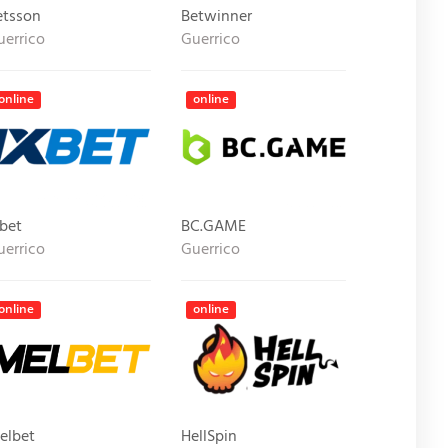
etsson
Betwinner
uerrico
Guerrico
online
online
xbet
BC.GAME
uerrico
Guerrico
online
online
elbet
HellSpin