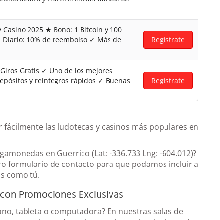
 Casino 2025 ★ Bono: 1 Bitcoin y 100
✓ Diario: 10% de reembolso ✓ Más de
Regístrate
Giros Gratis ✓ Uno de los mejores
Depósitos y reintegros rápidos ✓ Buenas
Regístrate
ar fácilmente las ludotecas y casinos más populares en
amonedas en Guerrico (Lat: -336.733 Lng: -604.012)?
tro formulario de contacto para que podamos incluirla
as como tú.
 con Promociones Exclusivas
ono, tableta o computadora? En nuestras salas de