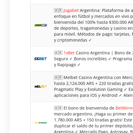
🇦🇷
Jugabet
Argentina: Plataforma de a
enfoque en fútbol y mercados en vivo 
bienvenida del 100% hasta $300.000 AR
de deportes, tragamonedas y casino en
para móvil. Métodos de pago: tarjetas, 
y criptomonedas ✓
🇦🇷
1xBet
Casino Argentina | Bono de 2
Seguro ✓ Bonos increíbles ✓ Programa 
y Rapipago ✓
🇦🇷 Melbet Casino Argentina con Mer
hasta 2,124,000 ARS + 220 tiradas grati
Pragmatic Play y Evolution Gaming ✓ Ex
aplicaciones para iOS y Android ✓ Atenc
🇦🇷 El bono de bienvenida de
BetWinn
mercado argentino. ¡Haga su primer de
1.780.000 ARS + 150 tiradas gratis! Es
duplicar el saldo de tu primer depósito,
Argentina ✓ Mercado Pago, Astropay, Bi