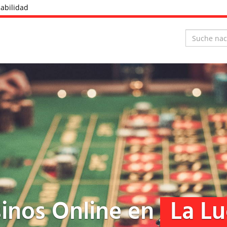
sabilidad
sinos Online en
La Lu