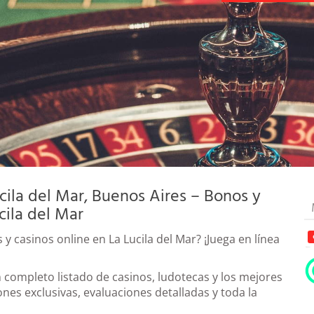
cila del Mar, Buenos Aires – Bonos y
cila del Mar
 y casinos online en La Lucila del Mar? ¡Juega en línea
un completo listado de casinos, ludotecas y los mejores
nes exclusivas, evaluaciones detalladas y toda la