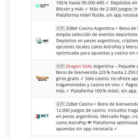
100 % hasta 90.000 ARS ✓ Depósitos en
Bitcoin y más ✓ Más de 2.000 juegos: 
Plataforma móvil fluida, sin app necesa
🇦🇷 20Bet Casino Argentina > Bono de
Amplia selección de eventos deportivos
Depósitos en pesos argentinos, cripto
opciones locales como AstroPay y Merca
optimizada para apuestas y casino sin
🇦🇷
Dragon Slots
Argentina – Paquete 
Bono de bienvenida 225 % hasta 2.250.
giros gratis ✓ Solo casino: no ofrece a
tragamonedas y casino en vivo ✓ Pagos 
más ✓ Plataforma 100 % móvil, sin app
🇦🇷 22Bet Casino > Bono de bienvenid
12.000 juegos de casino, incluidos tra
en pesos argentinos, Mercado Pago, cr
como AstroPay 💸 Plataforma optimizada
apuestas sin app necesaria ✓