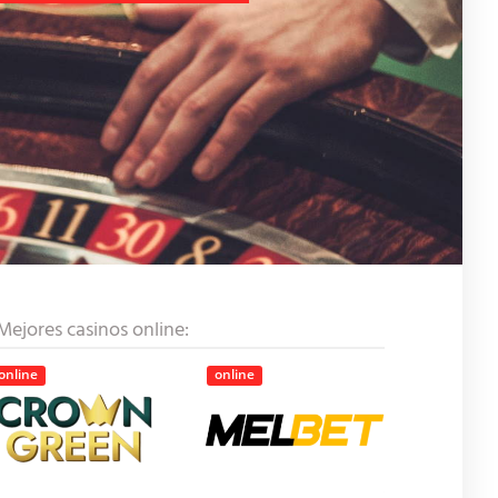
Mejores casinos online:
online
online