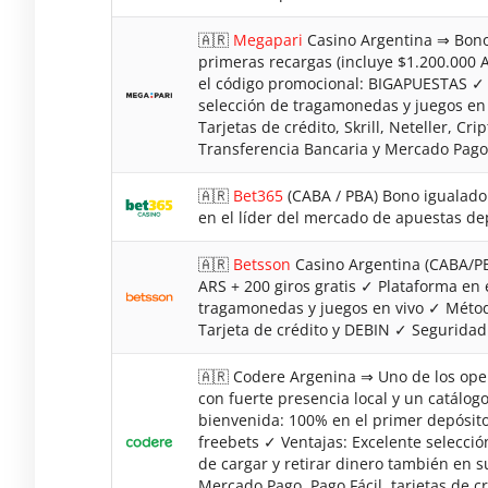
🇦🇷
Megapari
Casino Argentina ⇒ Bono
primeras recargas (incluye $1.200.000 A
el código promocional: BIGAPUESTAS ✓ 
selección de tragamonedas y juegos en
Tarjetas de crédito, Skrill, Neteller, Cr
Transferencia Bancaria y Mercado Pag
🇦🇷
Bet365
(CABA / PBA) Bono igualado
en el líder del mercado de apuestas d
🇦🇷
Betsson
Casino Argentina (CABA/PB
ARS + 200 giros gratis ✓ Plataforma en
tragamonedas y juegos en vivo ✓ Méto
Tarjeta de crédito y DEBIN ✓ Seguridad
🇦🇷 Codere Argenina ⇒ Uno de los ope
con fuerte presencia local y un catálo
bienvenida: 100% en el primer depósit
freebets ✓ Ventajas: Excelente selecció
de cargar y retirar dinero también en 
Mercado Pago, Pago Fácil, tarjetas de c