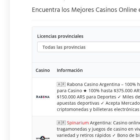
Encuentra los Mejores Casinos Online 
Licencias provinciales
Casino
Información
🇦🇷 Rabona Casino Argentina – 100% ha
para Casino ★ 100% hasta $375.000 AR
$150.000 ARS para Deportes ✓ Miles de
apuestas deportivas ✓ Acepta Mercado P
criptomonedas y billeteras electrónica
🇦🇷
Spinarium
Argentina: Casino onlin
tragamonedas y juegos de casino en vi
variedad y retiros rápidos ✓ Bono de b