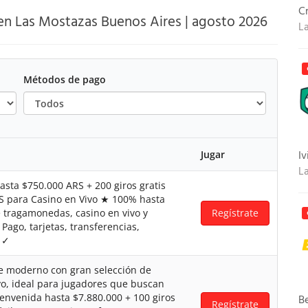
C
en Las Mostazas Buenos Aires | agosto 2026
L
Métodos de pago
Iv
Jugar
L
sta $750.000 ARS + 200 giros gratis
S para Casino en Vivo ★ 100% hasta
 tragamonedas, casino en vivo y
Regístrate
ago, tarjetas, transferencias,
s ✓
e moderno con gran selección de
vo, ideal para jugadores que buscan
ienvenida hasta $7.880.000 + 100 giros
B
Regístrate