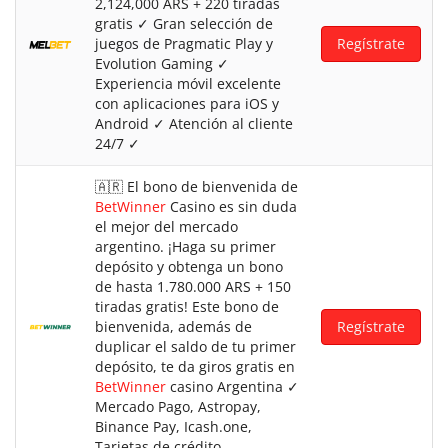
2,124,000 ARS + 220 tiradas
gratis ✓ Gran selección de
juegos de Pragmatic Play y
Regístrate
Evolution Gaming ✓
Experiencia móvil excelente
con aplicaciones para iOS y
Android ✓ Atención al cliente
24/7 ✓
🇦🇷 El bono de bienvenida de
BetWinner
Casino es sin duda
el mejor del mercado
argentino. ¡Haga su primer
depósito y obtenga un bono
de hasta 1.780.000 ARS + 150
tiradas gratis! Este bono de
bienvenida, además de
Regístrate
duplicar el saldo de tu primer
depósito, te da giros gratis en
BetWinner
casino Argentina ✓
Mercado Pago, Astropay,
Binance Pay, Icash.one,
Tarjetas de crédito,