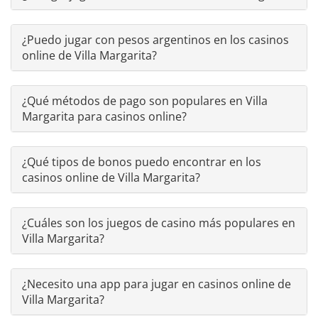
¿Puedo jugar con pesos argentinos en los casinos
online de Villa Margarita?
¿Qué métodos de pago son populares en Villa
Margarita para casinos online?
¿Qué tipos de bonos puedo encontrar en los
casinos online de Villa Margarita?
¿Cuáles son los juegos de casino más populares en
Villa Margarita?
¿Necesito una app para jugar en casinos online de
Villa Margarita?