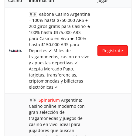
Casino
Información
Jugar
🇦🇷 Rabona Casino Argentina
– 100% hasta $750.000 ARS +
200 giros gratis para Casino ★
100% hasta $375.000 ARS
para Casino en Vivo ★ 100%
hasta $150.000 ARS para
Deportes ✓ Miles de
Regístrate
tragamonedas, casino en vivo
y apuestas deportivas ✓
Acepta Mercado Pago,
tarjetas, transferencias,
criptomonedas y billeteras
electrónicas ✓
🇦🇷
Spinarium
Argentina:
Casino online moderno con
gran selección de
tragamonedas y juegos de
casino en vivo, ideal para
jugadores que buscan