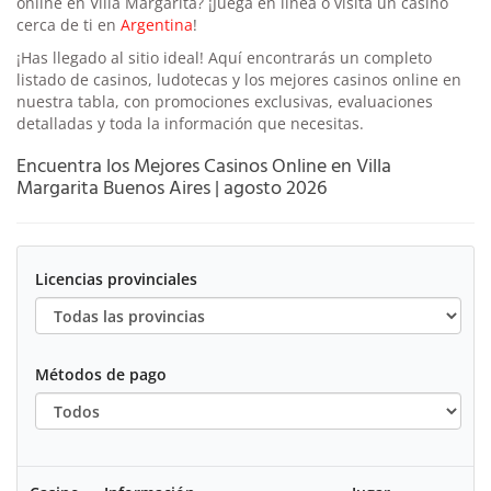
online en Villa Margarita? ¡Juega en línea o visita un casino
cerca de ti en
Argentina
!
¡Has llegado al sitio ideal! Aquí encontrarás un completo
listado de casinos, ludotecas y los mejores casinos online en
nuestra tabla, con promociones exclusivas, evaluaciones
detalladas y toda la información que necesitas.
Encuentra los Mejores Casinos Online en Villa
Margarita Buenos Aires | agosto 2026
Licencias provinciales
Métodos de pago