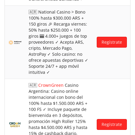
🇦🇷 National Casino > Bono
100% hasta $300.000 ARS +
150 giros 🎉 Recarga viernes:
50% hasta $250.000 + 100
giros 🎰 4.000+ juegos de top
proveedores ✓ Acepta ARS,
Regístrate
cripto, Mercado Pago,
AstroPay ✓ Solo casino: no
ofrece apuestas deportivas ✓
Soporte 24/7 + app móvil
intuitiva ✓
🇦🇷
CrownGreen
Casino
Argentina: Casino online
internacional con bono del
100% hasta $1.500.000 ARS +
100 FS ✓ Incluye paquete de
bienvenida en 3 depósitos,
promoción High Roller 125%
Regístrate
hasta $4.500.000 ARS y hasta
15% de cashback diario.