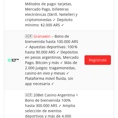
Métodos de pago: tarjetas,
Mercado Pago, billeteras
electrónicas (Skrill, Neteller) y
criptomonedas ✓ Depósito
mínimo: $2.000 ARS ✓
🇦🇷
Granawin
– Bono de
bienvenida hasta 100.000 ARS
✓ Apuestas deportivas: 100 %
hasta 90.000 ARS ✓ Depósitos
en pesos argentinos, Mercado
Regístrate
Pago, Bitcoin y más ✓ Más de
2.000 juegos: tragamonedas,
casino en vivo y mesas ✓
Plataforma móvil fluida, sin
app necesaria ✓
🇦🇷 20Bet Casino Argentina >
Bono de bienvenida 100%
hasta 300.000 ARS ✓ Amplia
selección de eventos
deportivos y más de 4.000