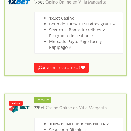
1xbet
Casino Online en
Villa Margarita
1xBet Casino
Bono de 100% + 150 giros gratis ✓
Seguro ✓ Bonos increíbles ✓
Programa de Lealtad ✓
Mercado Pago, Pago Fácil y
Rapipago ✓
¡Gane en línea ahora!
Premium
online
22Bet
Casino Online en
Villa Margarita
100% BONO DE BIENVENIDA ✓
Se acepta Bitcoin ✓