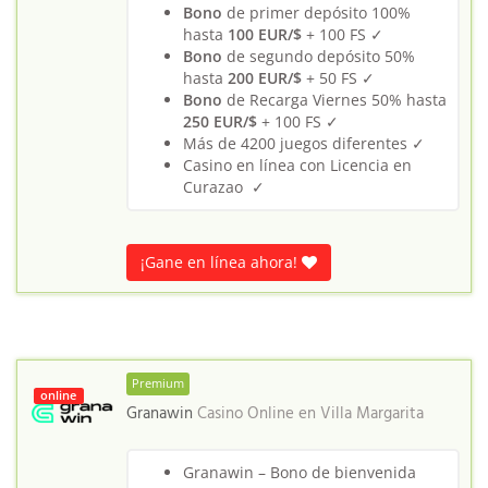
Bono
de primer depósito 100%
hasta
100 EUR/$
+ 100 FS ✓
Bono
de segundo depósito 50%
hasta
200 EUR/$
+ 50 FS ✓
Bono
de Recarga Viernes 50% hasta
250 EUR/$
+ 100 FS ✓
Más de 4200 juegos diferentes ✓
Casino en línea con Licencia en
Curazao ✓
¡Gane en línea ahora!
Premium
online
Granawin
Casino Online en
Villa Margarita
Granawin – Bono de bienvenida