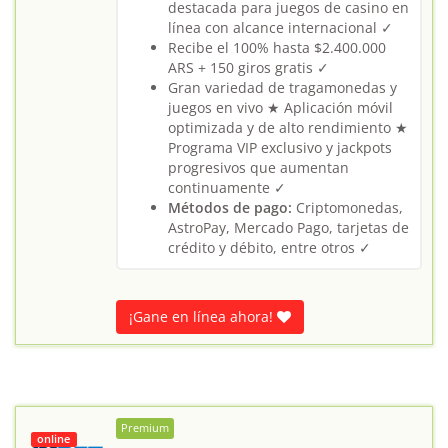
destacada para juegos de casino en
línea con alcance internacional ✓
Recibe el 100% hasta $2.400.000
ARS + 150 giros gratis ✓
Gran variedad de tragamonedas y
juegos en vivo ★ Aplicación móvil
optimizada y de alto rendimiento ★
Programa VIP exclusivo y jackpots
progresivos que aumentan
continuamente ✓
Métodos de pago:
Criptomonedas,
AstroPay, Mercado Pago, tarjetas de
crédito y débito, entre otros ✓
¡Gane en línea ahora!
Premium
online