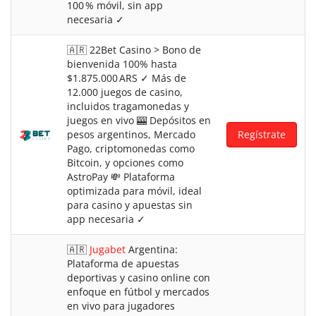
100 % móvil, sin app
necesaria ✓
🇦🇷 22Bet Casino > Bono de
bienvenida 100% hasta
$1.875.000 ARS ✓ Más de
12.000 juegos de casino,
incluidos tragamonedas y
juegos en vivo 🎰 Depósitos en
pesos argentinos, Mercado
Regístrate
Pago, criptomonedas como
Bitcoin, y opciones como
AstroPay 💸 Plataforma
optimizada para móvil, ideal
para casino y apuestas sin
app necesaria ✓
🇦🇷
Jugabet
Argentina:
Plataforma de apuestas
deportivas y casino online con
enfoque en fútbol y mercados
en vivo para jugadores