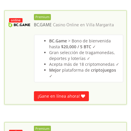
Premium
online
BC.GAME
Casino Online en
Villa Margarita
BC.Game
> Bono de bienvenida
hasta
$20,000 / 5 BTC
✓
Gran selección de tragamonedas,
deportes y loterías ✓
Acepta más de 18 criptomonedas ✓
Mejor
plataforma de
criptojuegos
✓
¡Gane en línea ahora!
Premium