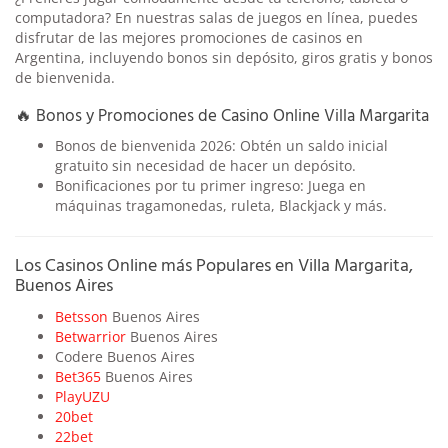
computadora? En nuestras salas de juegos en línea, puedes
disfrutar de las mejores promociones de casinos en
Argentina, incluyendo bonos sin depósito, giros gratis y bonos
de bienvenida.
🔥 Bonos y Promociones de Casino Online Villa Margarita
Bonos de bienvenida 2026: Obtén un saldo inicial
gratuito sin necesidad de hacer un depósito.
Bonificaciones por tu primer ingreso: Juega en
máquinas tragamonedas, ruleta, Blackjack y más.
Los Casinos Online más Populares en Villa Margarita,
Buenos Aires
Betsson
Buenos Aires
Betwarrior
Buenos Aires
Codere Buenos Aires
Bet365
Buenos Aires
PlayUZU
20bet
22bet