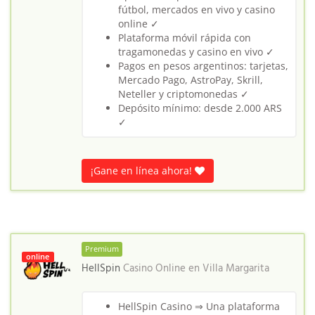
fútbol, mercados en vivo y casino
online ✓
Plataforma móvil rápida con
tragamonedas y casino en vivo ✓
Pagos en pesos argentinos: tarjetas,
Mercado Pago, AstroPay, Skrill,
Neteller y criptomonedas ✓
Depósito mínimo: desde 2.000 ARS
✓
¡Gane en línea ahora!
Premium
online
HellSpin
Casino Online en
Villa Margarita
HellSpin Casino ⇒ Una plataforma