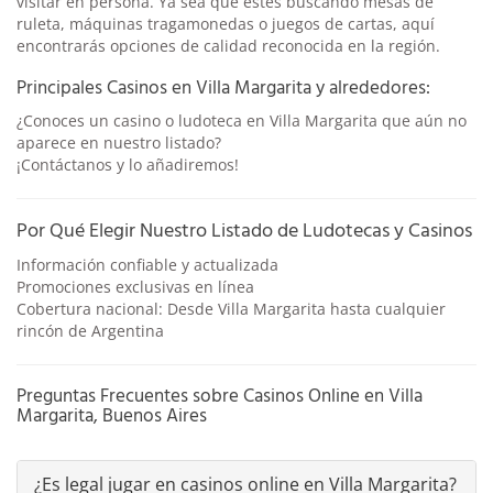
visitar en persona. Ya sea que estés buscando mesas de
ruleta, máquinas tragamonedas o juegos de cartas, aquí
encontrarás opciones de calidad reconocida en la región.
Principales Casinos en Villa Margarita y alrededores:
¿Conoces un casino o ludoteca en Villa Margarita que aún no
aparece en nuestro listado?
¡Contáctanos y lo añadiremos!
Por Qué Elegir Nuestro Listado de Ludotecas y Casinos
Información confiable y actualizada
Promociones exclusivas en línea
Cobertura nacional: Desde Villa Margarita hasta cualquier
rincón de Argentina
Preguntas Frecuentes sobre Casinos Online en Villa
Margarita, Buenos Aires
¿Es legal jugar en casinos online en Villa Margarita?