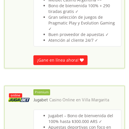
Bono de bienvenida 100% + 290
tiradas gratis ✓
Gran selección de juegos de
Pragmatic Play y Evolution Gaming
✓
Buen proveedor de apuestas ✓
Atención al cliente 24/7 ✓
¡Gane en línea ahora!
Premium
online
Jugabet
Casino Online en
Villa Margarita
Jugabet – Bono de bienvenida del
100% hasta $300.000 ARS ✓
Apuestas deportivas con foco en