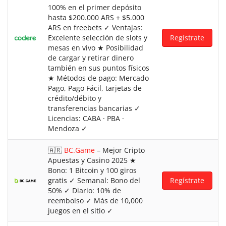
100% en el primer depósito
hasta $200.000 ARS + $5.000
ARS en freebets ✓ Ventajas:
Excelente selección de slots y
Regístrate
mesas en vivo ★ Posibilidad
de cargar y retirar dinero
también en sus puntos físicos
★ Métodos de pago: Mercado
Pago, Pago Fácil, tarjetas de
crédito/débito y
transferencias bancarias ✓
Licencias: CABA · PBA ·
Mendoza ✓
🇦🇷
BC.Game
– Mejor Cripto
Apuestas y Casino 2025 ★
Bono: 1 Bitcoin y 100 giros
gratis ✓ Semanal: Bono del
Regístrate
50% ✓ Diario: 10% de
reembolso ✓ Más de 10,000
juegos en el sitio ✓