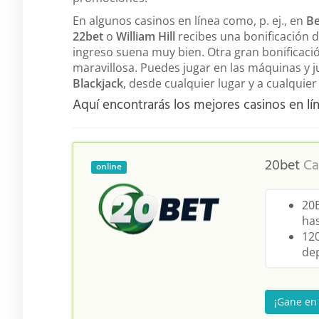
En algunos casinos en línea como, p. ej., en
Be
22bet
o
William
Hill
recibes una bonificación 
ingreso suena muy bien. Otra gran bonificaci
maravillosa. Puedes jugar en las máquinas y 
Blackjack
, desde cualquier lugar y a cualquier
Aquí encontrarás los mejores casinos en lí
20bet
Ca
online
20B
has
120
dep
¡Gane en