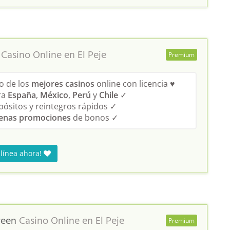
Casino Online en
El Peje
Premium
o de los
mejores casinos
online con licencia ♥
ra
España
,
México
,
Perú
y
Chile
✓
ósitos y reintegros rápidos ✓
enas promociones
de bonos ✓
 línea ahora!
een
Casino Online en
El Peje
Premium