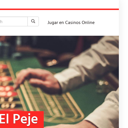
Jugar en Casinos Online
El Peje