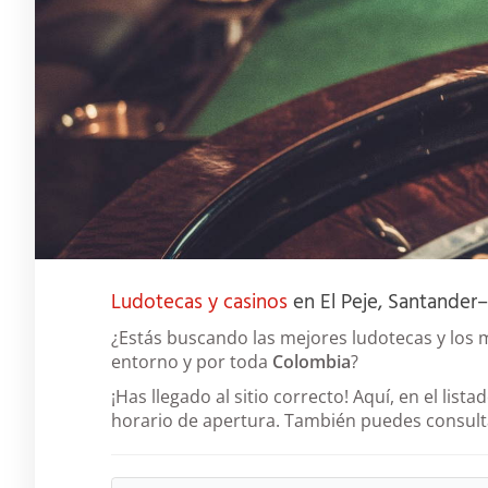
Ludotecas y casinos
en El Peje, Santander
¿Estás buscando las mejores ludotecas y los 
entorno
y por toda
Colombia
?
¡Has llegado al sitio correcto! Aquí, en el list
horario de apertura. También puedes consulta