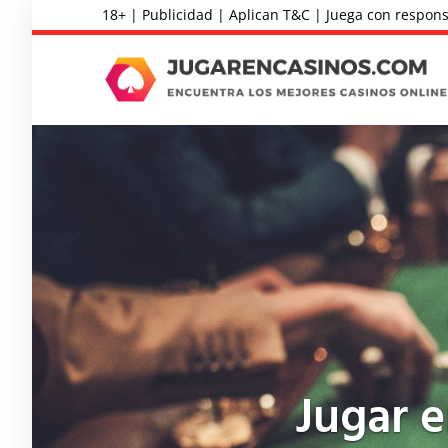
Skip
18+ | Publicidad | Aplican T&C | Juega con respon
to
main
content
Jugar 