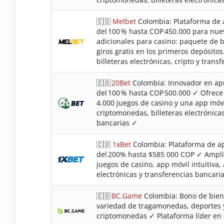
🇨🇴
Melbet
Colombia: Plataforma de 
del 100 % hasta COP 450.000 para nu
adicionales para casino: paquete de 
giros gratis en los primeros depósitos
billeteras electrónicas, cripto y trans
🇨🇴
20Bet
Colombia: Innovador en apu
del 100 % hasta COP 500.000 ✓ Ofrece
4.000 juegos de casino y una app móvil
criptomonedas, billeteras electrónicas 
bancarias ✓
🇨🇴
1xBet
Colombia: Plataforma de ap
del 200% hasta $585 000 COP ✓ Ampli
juegos de casino, app móvil intuitiva, a
electrónicas y transferencias bancaria
🇨🇴
BC.Game
Colombia: Bono de bien
variedad de tragamonedas, deportes y
criptomonedas ✓ Plataforma líder en 