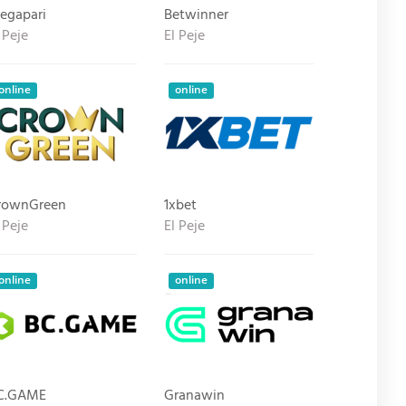
egapari
Betwinner
 Peje
El Peje
online
online
rownGreen
1xbet
 Peje
El Peje
online
online
C.GAME
Granawin