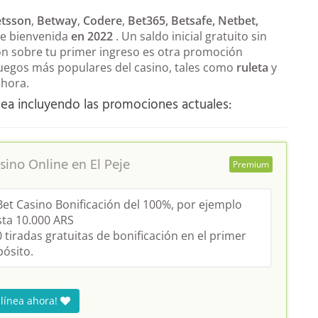
tsson
,
Betway
,
Codere
,
Bet365, Betsafe, Netbet,
de bienvenida
en 2022
. Un saldo inicial gratuito sin
ón sobre tu primer ingreso es otra promoción
juegos más populares del casino, tales como
ruleta
y
 hora.
nea incluyendo las promociones actuales:
sino Online en
El Peje
Premium
et Casino Bonificación del 100%, por ejemplo
ta 10.000 ARS
 tiradas gratuitas de bonificación en el primer
ósito.
 línea ahora!