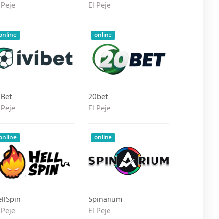
 Peje
El Peje
online
online
iBet
20bet
 Peje
El Peje
online
online
llSpin
Spinarium
 Peje
El Peje