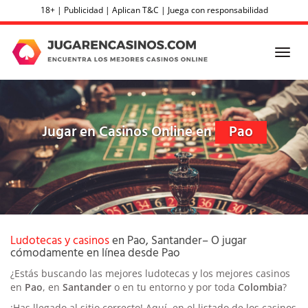
Skip
18+ | Publicidad | Aplican T&C | Juega con responsabilidad
to
main
content
Toggl
navig
Jugar en Casinos Online en
Pao
Ludotecas y casinos
en Pao, Santander– O jugar
cómodamente en línea desde Pao
¿Estás buscando las mejores ludotecas y los mejores casinos
en
Pao
, en
Santander
o en tu entorno
y por toda
Colombia
?
¡Has llegado al sitio correcto! Aquí, en el listado de los casinos