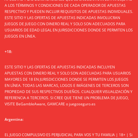
A LOS TÉRMINOS Y CONDICIONES DE CADA OPERADOR DE APUESTAS
RESPECTIVO Y PUEDEN INCLUIR REQUISITOS DE APUESTAS INDIVIDUALES.
ESTE SITIO Y LAS OFERTAS DE APUESTAS INDICADAS INVOLUCRAN
JUEGOS DE JUEGO CON DINERO REAL Y SOLO SON ADECUADOS PARA
USUARIOS DE EDAD LEGAL EN JURISDICCIONES DONDE SE PERMITEN LOS
JUEGOS EN LÍNEA.
+18:
ESTE SITIO Y LAS OFERTAS DE APUESTAS INDICADAS INCLUYEN
APUESTAS CON DINERO REAL Y SOLO SON ADECUADAS PARA USUARIOS
MAYORES DE 18 EN JURISDICCIONES DONDE SE PERMITEN LOS JUEGOS
EN LÍNEA. TODAS LAS MARCAS, LOGOS E IMÁGENES DE TERCEROS SON
PROPIEDAD DE SUS RESPECTIVOS DUEÑOS. CUALQUIER VISUALIZACIÓN Y
REFERENCIA A TERCEROS. SI CREE QUE TIENE UN PROBLEMA DE JUEGO,
VISITE BeGambleAware, GAMCARE o juegoseguro.es
Argentina:
EL JUEGO COMPULSIVO ES PERJUDICIAL PARA VOS Y TU FAMILIA | 18+ | Si