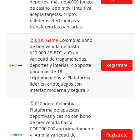
deportes, más de 4.000 juegos
de casino, app móvil intuitiva,
acepta tarjetas, cripto,
billeteras electrónicas y
transferencias bancarias.
🇨🇴
BC.Game
Colombia: Bono
de bienvenida de hasta
$20.000 / 5 BTC ✓ Gran
variedad de tragamonedas,
deportes y loterías ✓ Soporte
Regístrate
para más de 18
criptomonedas ✓ Plataforma
líder en criptojuegos con
interfaz moderna y segura ✓
🇨🇴 Codere Colombia:
Plataforma de apuestas
deportivas y casino con bono
de bienvenida hasta
COP 200.000 aproximadamente
✓ Amplia variedad de
Regístrate