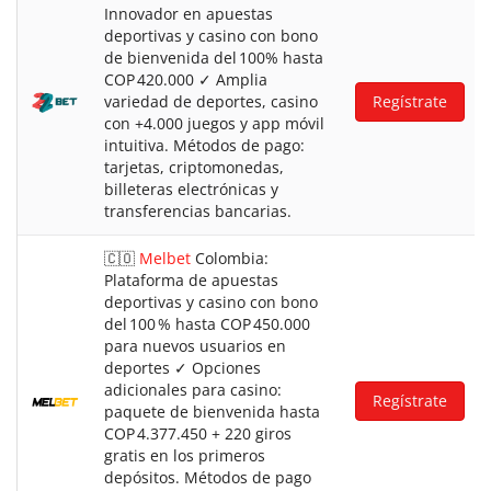
Innovador en apuestas
deportivas y casino con bono
de bienvenida del 100% hasta
COP 420.000 ✓ Amplia
variedad de deportes, casino
Regístrate
con +4.000 juegos y app móvil
intuitiva. Métodos de pago:
tarjetas, criptomonedas,
billeteras electrónicas y
transferencias bancarias.
🇨🇴
Melbet
Colombia:
Plataforma de apuestas
deportivas y casino con bono
del 100 % hasta COP 450.000
para nuevos usuarios en
deportes ✓ Opciones
adicionales para casino:
Regístrate
paquete de bienvenida hasta
COP 4.377.450 + 220 giros
gratis en los primeros
depósitos. Métodos de pago