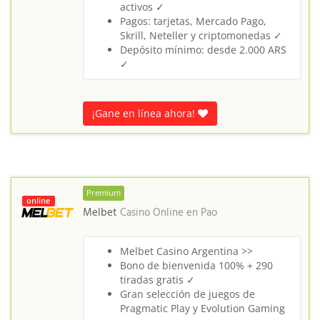
activos ✓
Pagos: tarjetas, Mercado Pago,
Skrill, Neteller y criptomonedas ✓
Depósito mínimo: desde 2.000 ARS
✓
¡Gane en línea ahora!
Premium
online
Melbet
Casino Online en
Pao
Melbet Casino Argentina >>
Bono de bienvenida 100% + 290
tiradas gratis ✓
Gran selección de juegos de
Pragmatic Play y Evolution Gaming