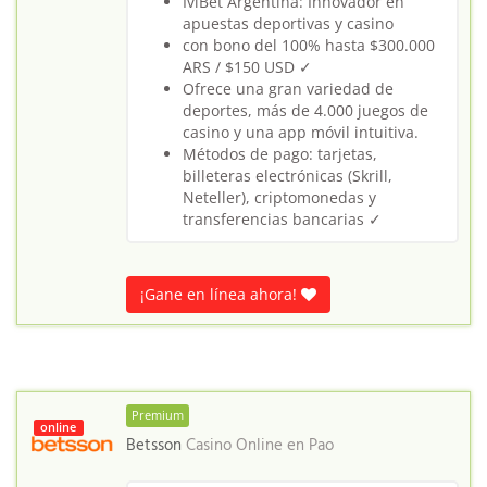
IviBet Argentina: Innovador en
apuestas deportivas y casino
con bono del 100% hasta $300.000
ARS / $150 USD ✓
Ofrece una gran variedad de
deportes, más de 4.000 juegos de
casino y una app móvil intuitiva.
Métodos de pago: tarjetas,
billeteras electrónicas (Skrill,
Neteller), criptomonedas y
transferencias bancarias ✓
¡Gane en línea ahora!
Premium
online
Betsson
Casino Online en
Pao