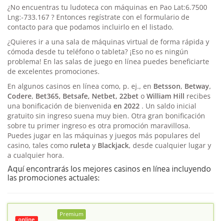
¿No encuentras tu ludoteca con máquinas en Pao Lat:6.7500
Lng:-733.167 ? Entonces regístrate con el formulario de
contacto para que podamos incluirlo en el listado.
¿Quieres ir a una sala de máquinas virtual de forma rápida y
cómoda desde tu teléfono o tableta? ¡Eso no es ningún
problema! En las salas de juego en línea puedes beneficiarte
de excelentes promociones.
En algunos casinos en línea como, p. ej., en
Betsson
,
Betway
,
Codere
,
Bet365, Betsafe, Netbet, 22bet
o
William
Hill
recibes
una bonificación de bienvenida
en 2022
. Un saldo inicial
gratuito sin ingreso suena muy bien. Otra gran bonificación
sobre tu primer ingreso es otra promoción maravillosa.
Puedes jugar en las máquinas y juegos más populares del
casino, tales como
ruleta
y
Blackjack
, desde cualquier lugar y
a cualquier hora.
Aquí encontrarás los mejores casinos en línea incluyendo
las promociones actuales:
Premium
online