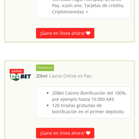
Pay, icash.one, Tarjetas de crédito,
Criptomonedas ✓
¡Gane en línea ahora!
Premium
online
20bet
Casino Online en
Pao
20Bet Casino Bonificación del 100%,
por ejemplo hasta 10.000 ARS
120 tiradas gratuitas de
bonificación en el primer depósito.
¡Gane en línea ahora!