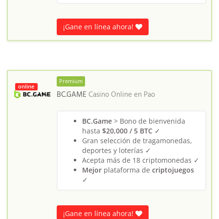
¡Gane en línea ahora!
Premium
online
BC.GAME
Casino Online en
Pao
BC.Game
> Bono de bienvenida
hasta
$20,000 / 5 BTC
✓
Gran selección de tragamonedas,
deportes y loterías ✓
Acepta más de 18 criptomonedas ✓
Mejor
plataforma de
criptojuegos
✓
¡Gane en línea ahora!