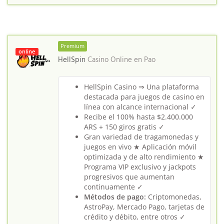
Premium
online
HellSpin
Casino Online en
Pao
HellSpin Casino ⇒ Una plataforma
destacada para juegos de casino en
línea con alcance internacional ✓
Recibe el 100% hasta $2.400.000
ARS + 150 giros gratis ✓
Gran variedad de tragamonedas y
juegos en vivo ★ Aplicación móvil
optimizada y de alto rendimiento ★
Programa VIP exclusivo y jackpots
progresivos que aumentan
continuamente ✓
Métodos de pago:
Criptomonedas,
AstroPay, Mercado Pago, tarjetas de
crédito y débito, entre otros ✓