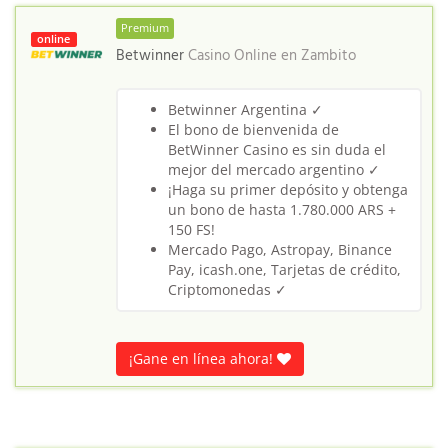
Premium
online
Betwinner
Casino Online en
Zambito
Betwinner Argentina ✓
El bono de bienvenida de
BetWinner Casino es sin duda el
mejor del mercado argentino ✓
¡Haga su primer depósito y obtenga
un bono de hasta 1.780.000 ARS +
150 FS!
Mercado Pago, Astropay, Binance
Pay, icash.one, Tarjetas de crédito,
Criptomonedas ✓
¡Gane en línea ahora!