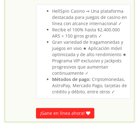
HellSpin Casino ⇒ Una plataforma
destacada para juegos de casino en
línea con alcance internacional ✓
Recibe el 100% hasta $2.400.000
ARS + 150 giros gratis ✓
Gran variedad de tragamonedas y
juegos en vivo ★ Aplicación móvil
optimizada y de alto rendimiento ★
Programa VIP exclusivo y jackpots
progresivos que aumentan
continuamente ✓
Métodos de pago:
Criptomonedas,
AstroPay, Mercado Pago, tarjetas de
crédito y débito, entre otros ✓
¡Gane en línea ahora!