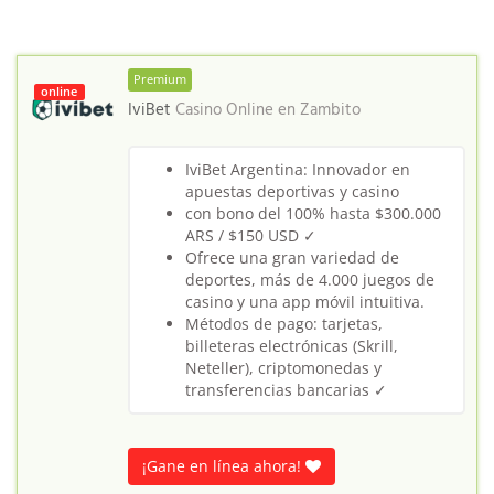
Premium
online
IviBet
Casino Online en
Zambito
IviBet Argentina: Innovador en
apuestas deportivas y casino
con bono del 100% hasta $300.000
ARS / $150 USD ✓
Ofrece una gran variedad de
deportes, más de 4.000 juegos de
casino y una app móvil intuitiva.
Métodos de pago: tarjetas,
billeteras electrónicas (Skrill,
Neteller), criptomonedas y
transferencias bancarias ✓
¡Gane en línea ahora!