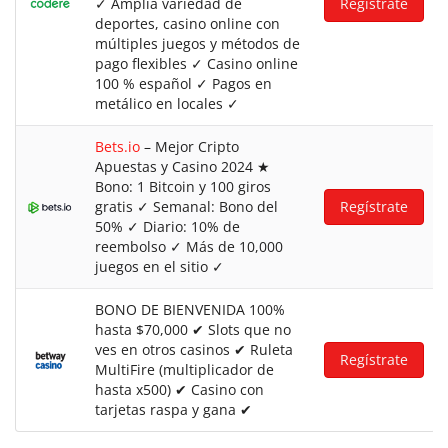
✓ Amplia variedad de
Regístrate
deportes, casino online con
múltiples juegos y métodos de
pago flexibles ✓ Casino online
100 % español ✓ Pagos en
metálico en locales ✓
Bets.io
– Mejor Cripto
Apuestas y Casino 2024 ★
Bono: 1 Bitcoin y 100 giros
gratis ✓ Semanal: Bono del
Regístrate
50% ✓ Diario: 10% de
reembolso ✓ Más de 10,000
juegos en el sitio ✓
BONO DE BIENVENIDA 100%
hasta $70,000 ✔ Slots que no
ves en otros casinos ✔ Ruleta
Regístrate
MultiFire (multiplicador de
hasta x500) ✔ Casino con
tarjetas raspa y gana ✔