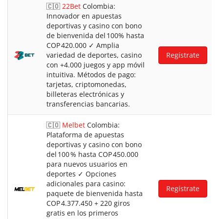
🇨🇴
22Bet
Colombia:
Innovador en apuestas
deportivas y casino con bono
de bienvenida del 100% hasta
COP 420.000 ✓ Amplia
variedad de deportes, casino
Regístrate
con +4.000 juegos y app móvil
intuitiva. Métodos de pago:
tarjetas, criptomonedas,
billeteras electrónicas y
transferencias bancarias.
🇨🇴
Melbet
Colombia:
Plataforma de apuestas
deportivas y casino con bono
del 100 % hasta COP 450.000
para nuevos usuarios en
deportes ✓ Opciones
adicionales para casino:
Regístrate
paquete de bienvenida hasta
COP 4.377.450 + 220 giros
gratis en los primeros