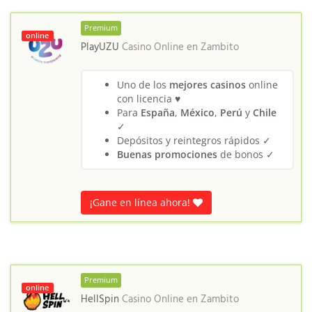
Premium
online
PlayUZU
Casino Online en
Zambito
Uno de los
mejores casinos
online
con licencia ♥
Para
España
,
México
,
Perú
y
Chile
✓
Depósitos y reintegros rápidos ✓
Buenas promociones
de bonos ✓
¡Gane en línea ahora!
Premium
online
HellSpin
Casino Online en
Zambito