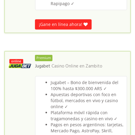
Rapipago ✓
¡Gane en línea ahora!
Premium
online
Jugabet
Casino Online en
Zambito
Jugabet – Bono de bienvenida del
100% hasta $300.000 ARS ✓
Apuestas deportivas con foco en
fútbol, mercados en vivo y casino
online ✓
Plataforma móvil rápida con
tragamonedas y casino en vivo ✓
Pagos en pesos argentinos: tarjetas,
Mercado Pago, AstroPay, Skrill,