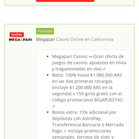
Premium
online
Megapari
Casino Online en
Canturrona
Megapari Casino ⇒ Gran oferta de
juegos de casino, apuestas en línea
y tragamonedas en vivo ✓
Bono: 100% hasta $1.980.000 ARS
en las dos primeras recargas
(incluye $1.200.000 ARS en la
segunda) + 150 giros gratis con el
código promocional BIGAPUESTAS
✓
Bonos extra: 15% adicional por
depósitos con AstroPay,
Transferencia Bancaria o Mercado
Pago ✓ Incluye promociones
semanales, torneos de slots y