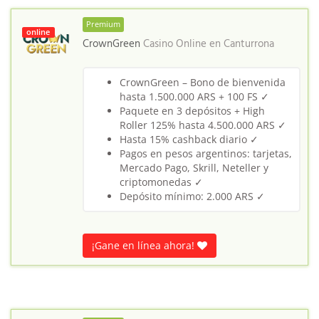
Premium
online
CrownGreen
Casino Online en
Canturrona
CrownGreen – Bono de bienvenida
hasta 1.500.000 ARS + 100 FS ✓
Paquete en 3 depósitos + High
Roller 125% hasta 4.500.000 ARS ✓
Hasta 15% cashback diario ✓
Pagos en pesos argentinos: tarjetas,
Mercado Pago, Skrill, Neteller y
criptomonedas ✓
Depósito mínimo: 2.000 ARS ✓
¡Gane en línea ahora!