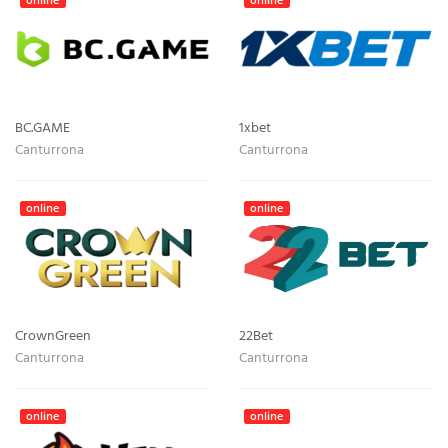
online
online
BC.GAME
1xbet
Canturrona
Canturrona
online
online
CrownGreen
22Bet
Canturrona
Canturrona
online
online