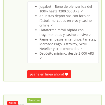
Jugabet – Bono de bienvenida del
100% hasta $300.000 ARS ✓
Apuestas deportivas con foco en
fútbol, mercados en vivo y casino
online ✓
Plataforma móvil rápida con
tragamonedas y casino en vivo ✓
Pagos en pesos argentinos: tarjetas,
Mercado Pago, AstroPay, Skrill,
Neteller y criptomonedas ✓
Depósito mínimo: desde 2.000 ARS
✓
¡Gane en línea ahora!
Premium
online