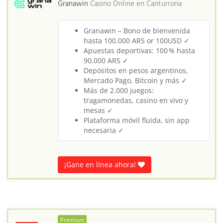
Granawin
Casino Online en
Canturrona
Granawin – Bono de bienvenida
hasta 100.000 ARS or 100USD ✓
Apuestas deportivas: 100 % hasta
90.000 ARS ✓
Depósitos en pesos argentinos,
Mercado Pago, Bitcoin y más ✓
Más de 2.000 juegos:
tragamonedas, casino en vivo y
mesas ✓
Plataforma móvil fluida, sin app
necesaria ✓
¡Gane en línea ahora!
Premium