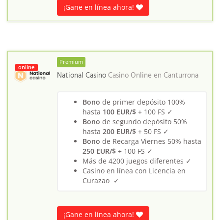
¡Gane en línea ahora!
Premium
online
National Casino
Casino Online en
Canturrona
Bono
de primer depósito 100%
hasta
100 EUR/$
+ 100 FS ✓
Bono
de segundo depósito 50%
hasta
200 EUR/$
+ 50 FS ✓
Bono
de Recarga Viernes 50% hasta
250 EUR/$
+ 100 FS ✓
Más de 4200 juegos diferentes ✓
Casino en línea con Licencia en
Curazao ✓
¡Gane en línea ahora!