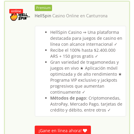
Premium
online
HellSpin
Casino Online en
Canturrona
HellSpin Casino ⇒ Una plataforma
destacada para juegos de casino en
línea con alcance internacional ✓
Recibe el 100% hasta $2.400.000
ARS + 150 giros gratis ✓
Gran variedad de tragamonedas y
juegos en vivo ★ Aplicación móvil
optimizada y de alto rendimiento ★
Programa VIP exclusivo y jackpots
progresivos que aumentan
continuamente ✓
Métodos de pago:
Criptomonedas,
AstroPay, Mercado Pago, tarjetas de
crédito y débito, entre otros ✓
¡Gane en línea ahora!