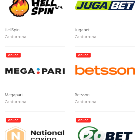
HellSpin
Jugabet
Canturrona
Canturrona
online
online
Megapari
Betsson
Canturrona
Canturrona
online
online