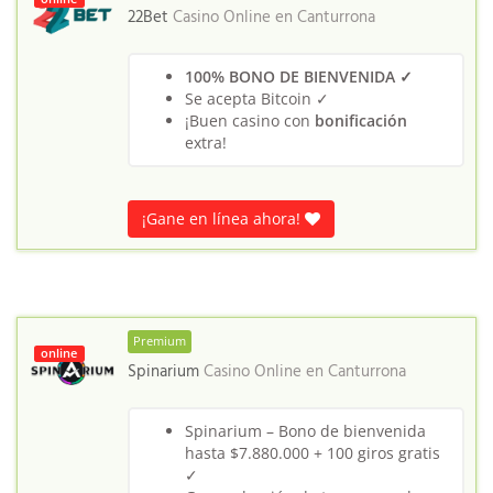
22Bet
Casino Online en
Canturrona
100% BONO DE BIENVENIDA ✓
Se acepta Bitcoin ✓
¡Buen casino con
bonificación
extra!
¡Gane en línea ahora!
Premium
online
Spinarium
Casino Online en
Canturrona
Spinarium – Bono de bienvenida
hasta $7.880.000 + 100 giros gratis
✓