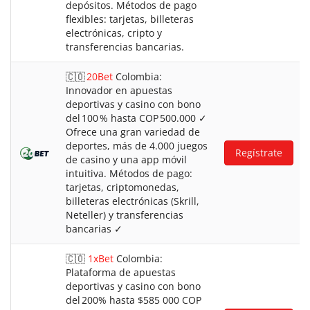
depósitos. Métodos de pago
flexibles: tarjetas, billeteras
electrónicas, cripto y
transferencias bancarias.
🇨🇴
20Bet
Colombia:
Innovador en apuestas
deportivas y casino con bono
del 100 % hasta COP 500.000 ✓
Ofrece una gran variedad de
deportes, más de 4.000 juegos
Regístrate
de casino y una app móvil
intuitiva. Métodos de pago:
tarjetas, criptomonedas,
billeteras electrónicas (Skrill,
Neteller) y transferencias
bancarias ✓
🇨🇴
1xBet
Colombia:
Plataforma de apuestas
deportivas y casino con bono
del 200% hasta $585 000 COP