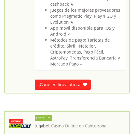
cashback ★
Juegos de los mejores proveedores
como Pragmatic Play, Play’n GO y
Evolution ★
App móvil disponible para iOS y
Android ✓
Métodos de pago: Tarjetas de
crédito, Skrill, Neteller,
Criptomonedas, Pago Fácil,
AstroPay, Transferencia Bancaria y
Mercado Pago ✓
¡Gane en línea ahora!
Premium
online
Jugabet
Casino Online en
Canturrona