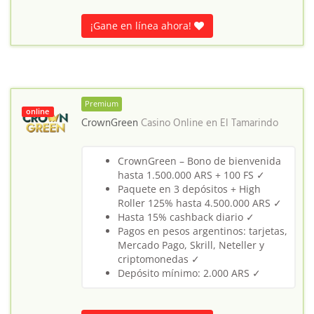
¡Gane en línea ahora!
Premium
online
CrownGreen
Casino Online en
El Tamarindo
CrownGreen – Bono de bienvenida
hasta 1.500.000 ARS + 100 FS ✓
Paquete en 3 depósitos + High
Roller 125% hasta 4.500.000 ARS ✓
Hasta 15% cashback diario ✓
Pagos en pesos argentinos: tarjetas,
Mercado Pago, Skrill, Neteller y
criptomonedas ✓
Depósito mínimo: 2.000 ARS ✓