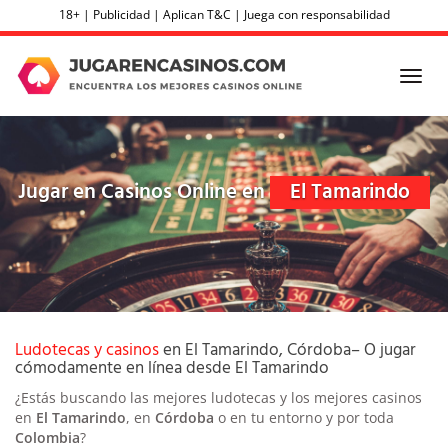
Skip
18+ | Publicidad | Aplican T&C | Juega con responsabilidad
to
main
content
Toggl
navig
Jugar en Casinos Online en
El Tamarindo
Ludotecas y casinos
en El Tamarindo, Córdoba– O jugar
cómodamente en línea desde El Tamarindo
¿Estás buscando las mejores ludotecas y los mejores casinos
en
El Tamarindo
, en
Córdoba
o en tu entorno
y por toda
Colombia
?