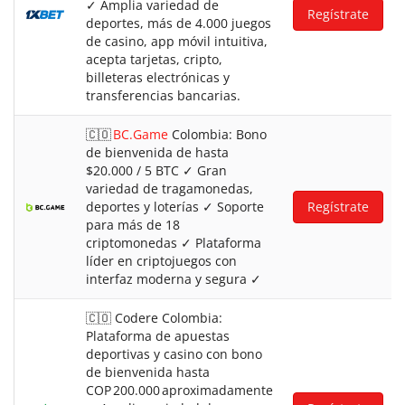
✓ Amplia variedad de
Regístrate
deportes, más de 4.000 juegos
de casino, app móvil intuitiva,
acepta tarjetas, cripto,
billeteras electrónicas y
transferencias bancarias.
🇨🇴
BC.Game
Colombia: Bono
de bienvenida de hasta
$20.000 / 5 BTC ✓ Gran
variedad de tragamonedas,
deportes y loterías ✓ Soporte
Regístrate
para más de 18
criptomonedas ✓ Plataforma
líder en criptojuegos con
interfaz moderna y segura ✓
🇨🇴 Codere Colombia:
Plataforma de apuestas
deportivas y casino con bono
de bienvenida hasta
COP 200.000 aproximadamente