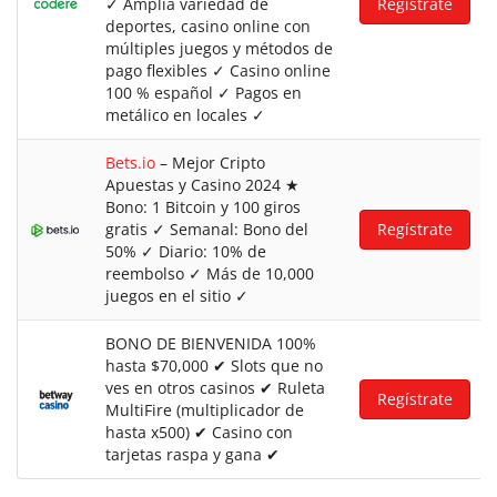
✓ Amplia variedad de
Regístrate
deportes, casino online con
múltiples juegos y métodos de
pago flexibles ✓ Casino online
100 % español ✓ Pagos en
metálico en locales ✓
Bets.io
– Mejor Cripto
Apuestas y Casino 2024 ★
Bono: 1 Bitcoin y 100 giros
gratis ✓ Semanal: Bono del
Regístrate
50% ✓ Diario: 10% de
reembolso ✓ Más de 10,000
juegos en el sitio ✓
BONO DE BIENVENIDA 100%
hasta $70,000 ✔ Slots que no
ves en otros casinos ✔ Ruleta
Regístrate
MultiFire (multiplicador de
hasta x500) ✔ Casino con
tarjetas raspa y gana ✔