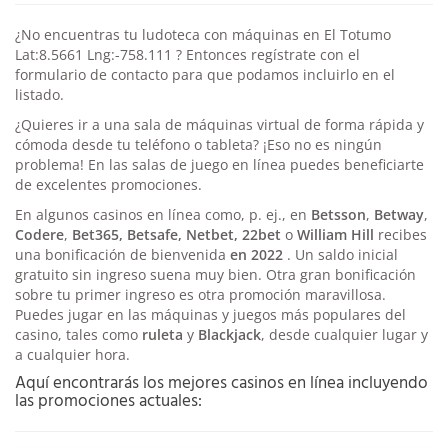
¿No encuentras tu ludoteca con máquinas en El Totumo
Lat:8.5661 Lng:-758.111 ? Entonces regístrate con el
formulario de contacto para que podamos incluirlo en el
listado.
¿Quieres ir a una sala de máquinas virtual de forma rápida y
cómoda desde tu teléfono o tableta? ¡Eso no es ningún
problema! En las salas de juego en línea puedes beneficiarte
de excelentes promociones.
En algunos casinos en línea como, p. ej., en
Betsson
,
Betway
,
Codere
,
Bet365, Betsafe, Netbet, 22bet
o
William
Hill
recibes
una bonificación de bienvenida
en 2022
. Un saldo inicial
gratuito sin ingreso suena muy bien. Otra gran bonificación
sobre tu primer ingreso es otra promoción maravillosa.
Puedes jugar en las máquinas y juegos más populares del
casino, tales como
ruleta
y
Blackjack
, desde cualquier lugar y
a cualquier hora.
Aquí encontrarás los mejores casinos en línea incluyendo
las promociones actuales: