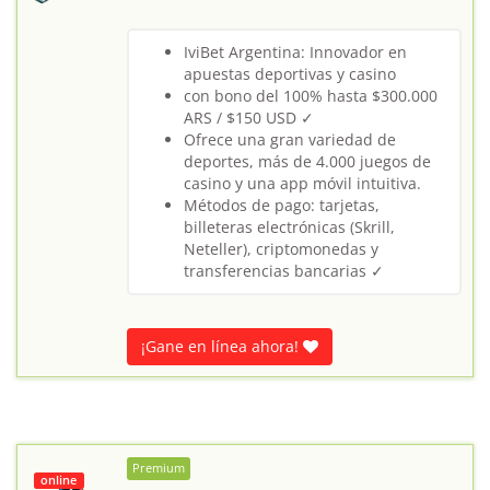
IviBet Argentina: Innovador en
apuestas deportivas y casino
con bono del 100% hasta $300.000
ARS / $150 USD ✓
Ofrece una gran variedad de
deportes, más de 4.000 juegos de
casino y una app móvil intuitiva.
Métodos de pago: tarjetas,
billeteras electrónicas (Skrill,
Neteller), criptomonedas y
transferencias bancarias ✓
¡Gane en línea ahora!
Premium
online