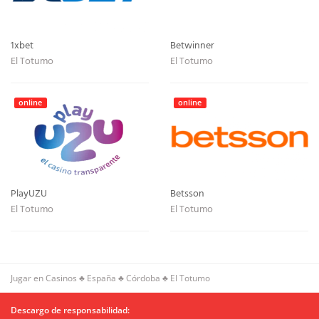
1xbet
Betwinner
El Totumo
El Totumo
online
online
PlayUZU
Betsson
El Totumo
El Totumo
Jugar en Casinos
♣
España
♣
Córdoba
♣
El Totumo
Descargo de responsabilidad: