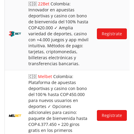
🇨🇴
22Bet
Colombia:
Innovador en apuestas
deportivas y casino con bono
de bienvenida del 100% hasta
COP 420.000 ✓ Amplia
variedad de deportes, casino
Regístrate
con +4.000 juegos y app móvil
intuitiva. Métodos de pago:
tarjetas, criptomonedas,
billeteras electrónicas y
transferencias bancarias.
🇨🇴
Melbet
Colombia:
Plataforma de apuestas
deportivas y casino con bono
del 100 % hasta COP 450.000
para nuevos usuarios en
deportes ✓ Opciones
adicionales para casino:
Regístrate
paquete de bienvenida hasta
COP 4.377.450 + 220 giros
gratis en los primeros