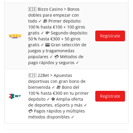
🇪🇸 Bizzo Casino > Bonos
dobles para empezar con
todo ✓ 🎁 Primer depósito:
100 % hasta €100 + 100 giros
gratis ✓ 💸 Segundo depósito:
Regístrate
50 % hasta €300 + 50 giros
gratis ✓ 🎰 Gran selección de
juegos y tragamonedas
populares ✓ 💳 Métodos de
pago rápidos y seguros ✓
🇪🇸 22Bet > Apuestas
deportivas con gran bono de
bienvenida ✓ 🎁 Bono del
100 % hasta €300 en tu primer
Regístrate
depósito ✓ ⚽ Amplia oferta
de deportes, eSports y más ✓
💳 Pagos rápidos y múltiples
métodos disponibles ✓