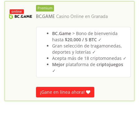
Premium
online
BC.GAME
Casino Online en
Granada
BC.Game
> Bono de bienvenida
hasta
$20,000 / 5 BTC
✓
Gran selección de tragamonedas,
deportes y loterías ✓
Acepta más de 18 criptomonedas ✓
Mejor
plataforma de
criptojuegos
✓
¡Gane en línea ahora!