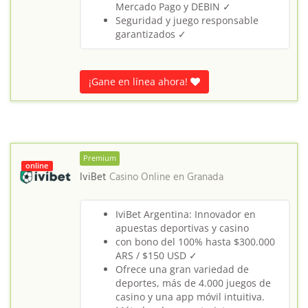
Mercado Pago y DEBIN ✓
Seguridad y juego responsable
garantizados ✓
¡Gane en línea ahora!
Premium
online
IviBet
Casino Online en
Granada
IviBet Argentina: Innovador en
apuestas deportivas y casino
con bono del 100% hasta $300.000
ARS / $150 USD ✓
Ofrece una gran variedad de
deportes, más de 4.000 juegos de
casino y una app móvil intuitiva.