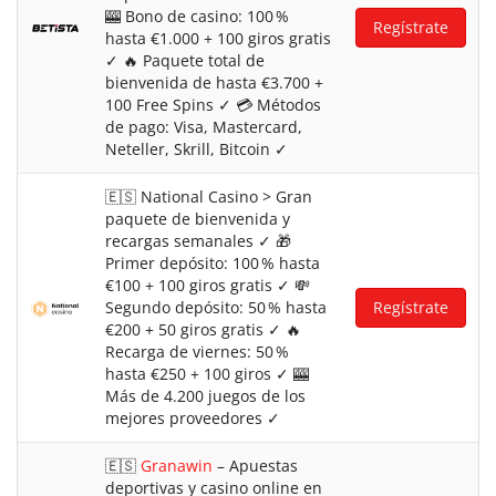
🎰 Bono de casino: 100 %
Regístrate
hasta €1.000 + 100 giros gratis
✓ 🔥 Paquete total de
bienvenida de hasta €3.700 +
100 Free Spins ✓ 💳 Métodos
de pago: Visa, Mastercard,
Neteller, Skrill, Bitcoin ✓
🇪🇸 National Casino > Gran
paquete de bienvenida y
recargas semanales ✓ 🎁
Primer depósito: 100 % hasta
€100 + 100 giros gratis ✓ 💸
Segundo depósito: 50 % hasta
Regístrate
€200 + 50 giros gratis ✓ 🔥
Recarga de viernes: 50 %
hasta €250 + 100 giros ✓ 🎰
Más de 4.200 juegos de los
mejores proveedores ✓
🇪🇸
Granawin
– Apuestas
deportivas y casino online en