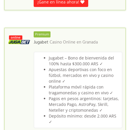
¡Gane en línea ahora!
Premium
online
Jugabet
Casino Online en
Granada
Jugabet – Bono de bienvenida del
100% hasta $300.000 ARS ✓
Apuestas deportivas con foco en
fútbol, mercados en vivo y casino
online ✓
Plataforma móvil rápida con
tragamonedas y casino en vivo ✓
Pagos en pesos argentinos: tarjetas,
Mercado Pago, AstroPay, Skrill,
Neteller y criptomonedas ✓
Depósito mínimo: desde 2.000 ARS
✓