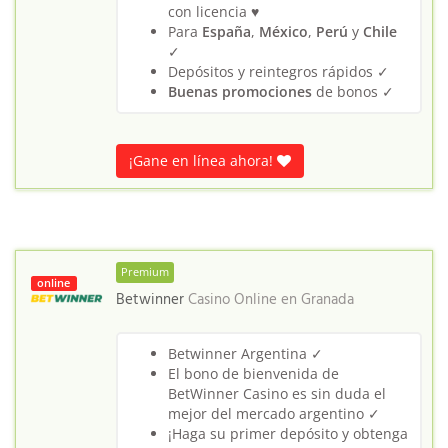
con licencia ♥
Para
España
,
México
,
Perú
y
Chile
✓
Depósitos y reintegros rápidos ✓
Buenas promociones
de bonos ✓
¡Gane en línea ahora!
Premium
online
Betwinner
Casino Online en
Granada
Betwinner Argentina ✓
El bono de bienvenida de
BetWinner Casino es sin duda el
mejor del mercado argentino ✓
¡Haga su primer depósito y obtenga