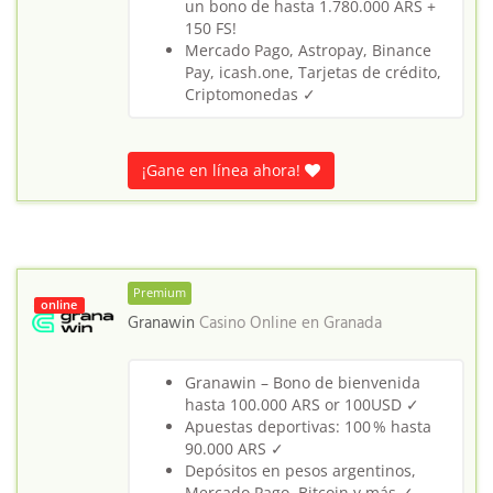
un bono de hasta 1.780.000 ARS +
150 FS!
Mercado Pago, Astropay, Binance
Pay, icash.one, Tarjetas de crédito,
Criptomonedas ✓
¡Gane en línea ahora!
Premium
online
Granawin
Casino Online en
Granada
Granawin – Bono de bienvenida
hasta 100.000 ARS or 100USD ✓
Apuestas deportivas: 100 % hasta
90.000 ARS ✓
Depósitos en pesos argentinos,
Mercado Pago, Bitcoin y más ✓