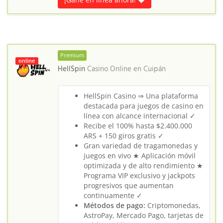
Premium
online
HellSpin
Casino Online en
Cuipán
HellSpin Casino ⇒ Una plataforma
destacada para juegos de casino en
línea con alcance internacional ✓
Recibe el 100% hasta $2.400.000
ARS + 150 giros gratis ✓
Gran variedad de tragamonedas y
juegos en vivo ★ Aplicación móvil
optimizada y de alto rendimiento ★
Programa VIP exclusivo y jackpots
progresivos que aumentan
continuamente ✓
Métodos de pago:
Criptomonedas,
AstroPay, Mercado Pago, tarjetas de