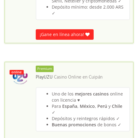
Skrill, Neteller y criptomonedas ✓
Depósito mínimo: desde 2.000 ARS
✓
¡Gane en línea ahora!
Premium
online
PlayUZU
Casino Online en
Cuipán
Uno de los
mejores casinos
online
con licencia ♥
Para
España
,
México
,
Perú
y
Chile
✓
Depósitos y reintegros rápidos ✓
Buenas promociones
de bonos ✓