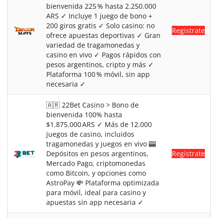
bienvenida 225 % hasta 2.250.000
ARS ✓ Incluye 1 juego de bono +
200 giros gratis ✓ Solo casino: no
Regístrate
ofrece apuestas deportivas ✓ Gran
variedad de tragamonedas y
casino en vivo ✓ Pagos rápidos con
pesos argentinos, cripto y más ✓
Plataforma 100 % móvil, sin app
necesaria ✓
🇦🇷 22Bet Casino > Bono de
bienvenida 100% hasta
$1.875.000 ARS ✓ Más de 12.000
juegos de casino, incluidos
tragamonedas y juegos en vivo 🎰
Depósitos en pesos argentinos,
Regístrate
Mercado Pago, criptomonedas
como Bitcoin, y opciones como
AstroPay 💸 Plataforma optimizada
para móvil, ideal para casino y
apuestas sin app necesaria ✓