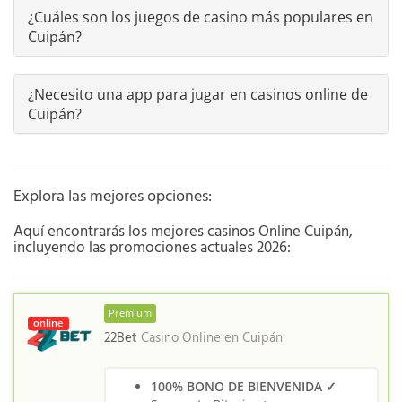
¿Cuáles son los juegos de casino más populares en
Cuipán?
¿Necesito una app para jugar en casinos online de
Cuipán?
Explora las mejores opciones:
Aquí encontrarás los mejores casinos Online Cuipán,
incluyendo las promociones actuales 2026:
Premium
online
22Bet
Casino Online en
Cuipán
100% BONO DE BIENVENIDA ✓