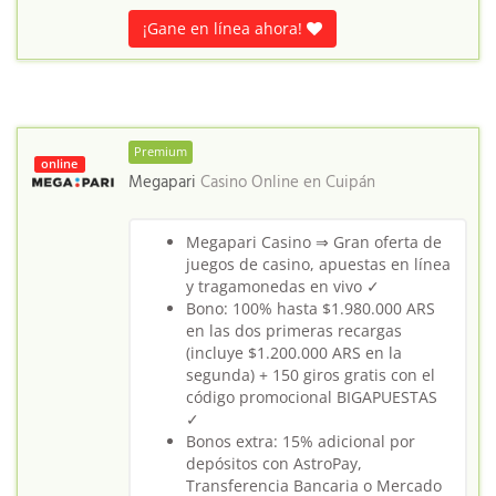
¡Gane en línea ahora!
Premium
online
Megapari
Casino Online en
Cuipán
Megapari Casino ⇒ Gran oferta de
juegos de casino, apuestas en línea
y tragamonedas en vivo ✓
Bono: 100% hasta $1.980.000 ARS
en las dos primeras recargas
(incluye $1.200.000 ARS en la
segunda) + 150 giros gratis con el
código promocional BIGAPUESTAS
✓
Bonos extra: 15% adicional por
depósitos con AstroPay,
Transferencia Bancaria o Mercado