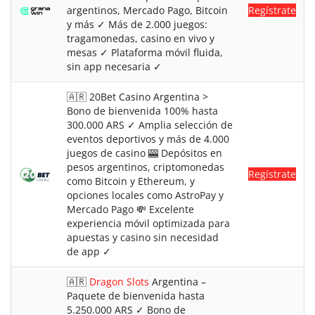
argentinos, Mercado Pago, Bitcoin
Regístrate
y más ✓ Más de 2.000 juegos:
tragamonedas, casino en vivo y
mesas ✓ Plataforma móvil fluida,
sin app necesaria ✓
🇦🇷 20Bet Casino Argentina >
Bono de bienvenida 100% hasta
300.000 ARS ✓ Amplia selección de
eventos deportivos y más de 4.000
juegos de casino 🎰 Depósitos en
pesos argentinos, criptomonedas
Regístrate
como Bitcoin y Ethereum, y
opciones locales como AstroPay y
Mercado Pago 💸 Excelente
experiencia móvil optimizada para
apuestas y casino sin necesidad
de app ✓
🇦🇷
Dragon Slots
Argentina –
Paquete de bienvenida hasta
5.250.000 ARS ✓ Bono de