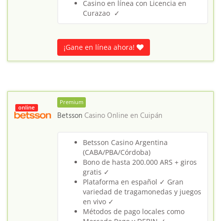
Casino en línea con Licencia en
Curazao ✓
¡Gane en línea ahora!
Premium
online
Betsson
Casino Online en
Cuipán
Betsson Casino Argentina
(CABA/PBA/Córdoba)
Bono de hasta 200.000 ARS + giros
gratis ✓
Plataforma en español ✓ Gran
variedad de tragamonedas y juegos
en vivo ✓
Métodos de pago locales como