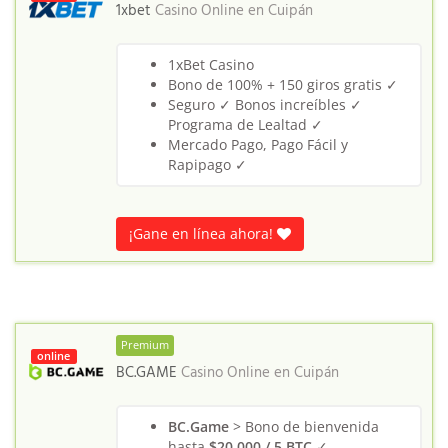
1xbet
Casino Online en
Cuipán
1xBet Casino
Bono de 100% + 150 giros gratis ✓
Seguro ✓ Bonos increíbles ✓
Programa de Lealtad ✓
Mercado Pago, Pago Fácil y
Rapipago ✓
¡Gane en línea ahora!
Premium
online
BC.GAME
Casino Online en
Cuipán
BC.Game
> Bono de bienvenida
hasta
$20,000 / 5 BTC
✓