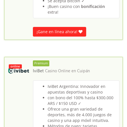
Se acepta Bitcoin ✓
¡Buen casino con
bonificación
extra!
¡Gane en línea ahora!
Premium
online
IviBet
Casino Online en
Cuipán
IviBet Argentina: Innovador en
apuestas deportivas y casino
con bono del 100% hasta $300.000
ARS / $150 USD ✓
Ofrece una gran variedad de
deportes, más de 4.000 juegos de
casino y una app móvil intuitiva.
Métodos de pago: tarjetas,