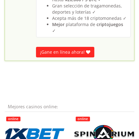
Gran selección de tragamonedas,
deportes y loterías ✓
Acepta más de 18 criptomonedas ✓
Mejor
plataforma de
criptojuegos
✓
¡Gane en línea ahora!
Mejores casinos online:
online
online