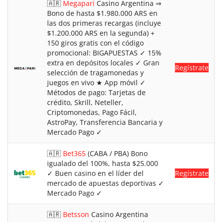
🇦🇷
Megapari
Casino Argentina ⇒
Bono de hasta $1.980.000 ARS en
las dos primeras recargas (incluye
$1.200.000 ARS en la segunda) +
150 giros gratis con el código
promocional: BIGAPUESTAS ✓ 15%
extra en depósitos locales ✓ Gran
Regístrate
selección de tragamonedas y
juegos en vivo ★ App móvil ✓
Métodos de pago: Tarjetas de
crédito, Skrill, Neteller,
Criptomonedas, Pago Fácil,
AstroPay, Transferencia Bancaria y
Mercado Pago ✓
🇦🇷
Bet365
(CABA / PBA) Bono
igualado del 100%, hasta $25.000
✓ Buen casino en el líder del
Regístrate
mercado de apuestas deportivas ✓
Mercado Pago ✓
🇦🇷
Betsson
Casino Argentina