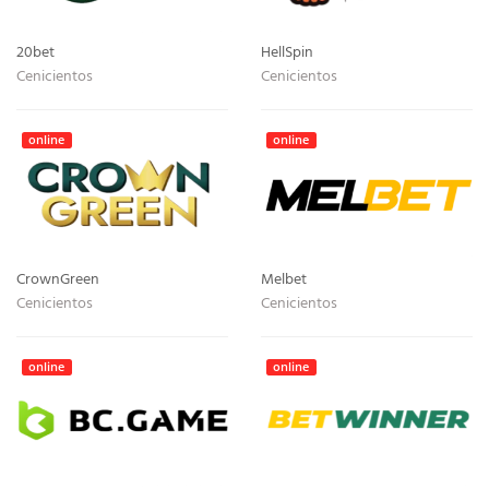
20bet
HellSpin
Cenicientos
Cenicientos
online
online
CrownGreen
Melbet
Cenicientos
Cenicientos
online
online