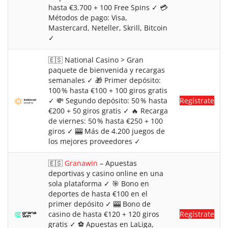
hasta €3.700 + 100 Free Spins ✓ 💳
Métodos de pago: Visa,
Mastercard, Neteller, Skrill, Bitcoin
✓
🇪🇸 National Casino > Gran
paquete de bienvenida y recargas
semanales ✓ 🎁 Primer depósito:
100 % hasta €100 + 100 giros gratis
✓ 💸 Segundo depósito: 50 % hasta
Regístrate
€200 + 50 giros gratis ✓ 🔥 Recarga
de viernes: 50 % hasta €250 + 100
giros ✓ 🎰 Más de 4.200 juegos de
los mejores proveedores ✓
🇪🇸
Granawin
– Apuestas
deportivas y casino online en una
sola plataforma ✓ 🎯 Bono en
deportes de hasta €100 en el
primer depósito ✓ 🎰 Bono de
casino de hasta €120 + 120 giros
Regístrate
gratis ✓ ⚽ Apuestas en LaLiga,