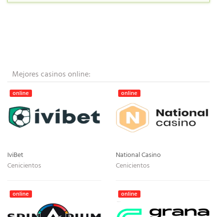
Mejores casinos online:
online
online
IviBet
National Casino
Cenicientos
Cenicientos
online
online