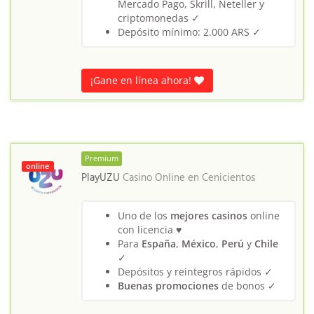
Mercado Pago, Skrill, Neteller y
criptomonedas ✓
Depósito mínimo: 2.000 ARS ✓
¡Gane en línea ahora!
Premium
online
PlayUZU
Casino Online en
Cenicientos
Uno de los
mejores casinos
online
con licencia ♥
Para
España
,
México
,
Perú
y
Chile
✓
Depósitos y reintegros rápidos ✓
Buenas promociones
de bonos ✓