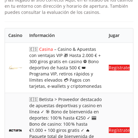
en tu entorno con dirección y horario de apertura. También
puedes consultar la evaluación de los casinos.
Casino
Información
Jugar
🇪🇸
Casina
– Casino & Apuestas
con ventajas VIP 🎁 Hasta 2.000 € +
300 giros gratis en casino ⚽ Bono
deportivo de hasta 500 € 👑
Regístrate
Programa VIP, retiros rápidos y
límites elevados 💳 Pagos con
tarjetas, e-wallets y criptomonedas
🇪🇸 Betista > Proveedor destacado
de apuestas deportivas y casino en
línea ✓ 🎯 Bono de bienvenida en
deportes: 100 % hasta €250 ✓ 🎰
Bono de casino: 100 % hasta
€1.000 + 100 giros gratis ✓ 🔥
Regístrate
Paquete total de bienvenida de