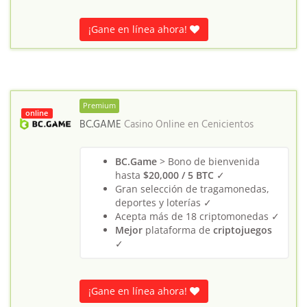
¡Gane en línea ahora!
Premium
online
BC.GAME
Casino Online en
Cenicientos
BC.Game
> Bono de bienvenida
hasta
$20,000 / 5 BTC
✓
Gran selección de tragamonedas,
deportes y loterías ✓
Acepta más de 18 criptomonedas ✓
Mejor
plataforma de
criptojuegos
✓
¡Gane en línea ahora!