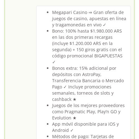
Megapari Casino ⇒ Gran oferta de
juegos de casino, apuestas en línea
y tragamonedas en vivo ✓
Bono: 100% hasta $1.980.000 ARS
en las dos primeras recargas
(incluye $1.200.000 ARS en la
segunda) + 150 giros gratis con el
código promocional BIGAPUESTAS
✓
Bonos extra: 15% adicional por
depósitos con AstroPay,
Transferencia Bancaria o Mercado
Pago ✓ Incluye promociones
semanales, torneos de slots y
cashback ★
Juegos de los mejores proveedores
como Pragmatic Play, Play’n GO y
Evolution ★
App móvil disponible para iOS y
Android ✓
Métodos de pago: Tarjetas de