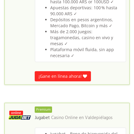
hasta 100.000 ARS or 100USD ✓
Apuestas deportivas: 100 % hasta
90.000 ARS ✓
Depósitos en pesos argentinos,
Mercado Pago, Bitcoin y más ✓
Más de 2.000 juegos:
tragamonedas, casino en vivo y
mesas ✓
Plataforma móvil fluida, sin app
necesaria ✓
¡Gane en línea ahora!
Premium
online
Jugabet
Casino Online en
Valdepiélagos
Jugabet – Bono de bienvenida del