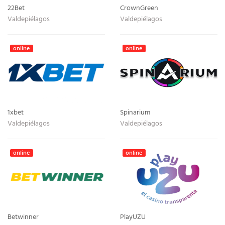
22Bet
CrownGreen
Valdepiélagos
Valdepiélagos
online
online
1xbet
Spinarium
Valdepiélagos
Valdepiélagos
online
online
Betwinner
PlayUZU