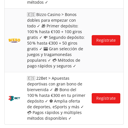
métodos ✓
🇪🇸 Bizzo Casino > Bonos
dobles para empezar con
todo ✓ 🎁 Primer depósito:
100 % hasta €100 + 100 giros
gratis ✓ 💸 Segundo depósito:
Regístrate
50 % hasta €300 + 50 giros
gratis ✓ 🎰 Gran selección de
juegos y tragamonedas
populares ✓ 💳 Métodos de
pago rápidos y seguros ✓
🇪🇸 22Bet > Apuestas
deportivas con gran bono de
bienvenida ✓ 🎁 Bono del
100 % hasta €300 en tu primer
Regístrate
depósito ✓ ⚽ Amplia oferta
de deportes, eSports y más ✓
💳 Pagos rápidos y múltiples
métodos disponibles ✓