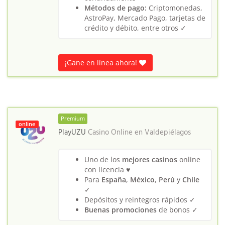
Métodos de pago:
Criptomonedas,
AstroPay, Mercado Pago, tarjetas de
crédito y débito, entre otros ✓
¡Gane en línea ahora!
Premium
online
PlayUZU
Casino Online en
Valdepiélagos
Uno de los
mejores casinos
online
con licencia ♥
Para
España
,
México
,
Perú
y
Chile
✓
Depósitos y reintegros rápidos ✓
Buenas promociones
de bonos ✓