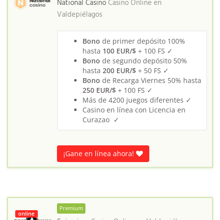
National Casino
Casino Online en
Valdepiélagos
Bono
de primer depósito 100%
hasta
100 EUR/$
+ 100 FS ✓
Bono
de segundo depósito 50%
hasta
200 EUR/$
+ 50 FS ✓
Bono
de Recarga Viernes 50% hasta
250 EUR/$
+ 100 FS ✓
Más de 4200 juegos diferentes ✓
Casino en línea con Licencia en
Curazao ✓
¡Gane en línea ahora!
Premium
online