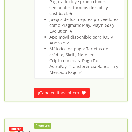
Pago ✓ Incluye promociones
semanales, torneos de slots y
cashback ★
Juegos de los mejores proveedores
como Pragmatic Play, Play’n GO y
Evolution ★
App móvil disponible para iOS y
Android ✓
Métodos de pago: Tarjetas de
crédito, Skrill, Neteller,
Criptomonedas, Pago Fácil,
AstroPay, Transferencia Bancaria y
Mercado Pago ✓
¡Gane en línea ahora!
Premium
online