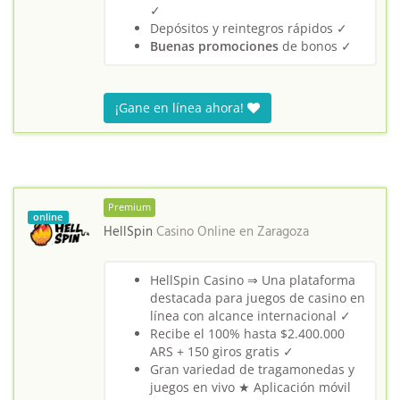
✓
Depósitos y reintegros rápidos ✓
Buenas promociones
de bonos ✓
¡Gane en línea ahora!
Premium
online
HellSpin
Casino Online en
Zaragoza
HellSpin Casino ⇒ Una plataforma
destacada para juegos de casino en
línea con alcance internacional ✓
Recibe el 100% hasta $2.400.000
ARS + 150 giros gratis ✓
Gran variedad de tragamonedas y
juegos en vivo ★ Aplicación móvil