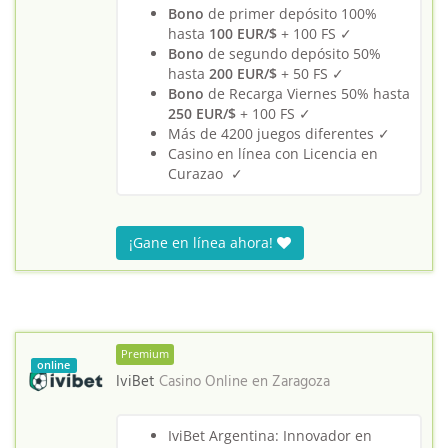
Bono
de primer depósito 100%
hasta
100 EUR/$
+ 100 FS ✓
Bono
de segundo depósito 50%
hasta
200 EUR/$
+ 50 FS ✓
Bono
de Recarga Viernes 50% hasta
250 EUR/$
+ 100 FS ✓
Más de 4200 juegos diferentes ✓
Casino en línea con Licencia en
Curazao ✓
¡Gane en línea ahora!
Premium
online
IviBet
Casino Online en
Zaragoza
IviBet Argentina: Innovador en