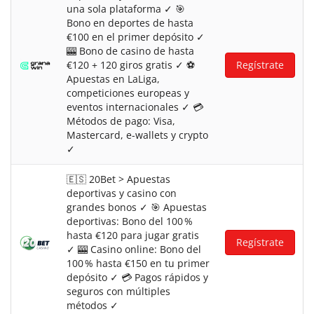
una sola plataforma ✓ 🎯
Bono en deportes de hasta
€100 en el primer depósito ✓
🎰 Bono de casino de hasta
€120 + 120 giros gratis ✓ ⚽
Regístrate
Apuestas en LaLiga,
competiciones europeas y
eventos internacionales ✓ 💳
Métodos de pago: Visa,
Mastercard, e-wallets y crypto
✓
🇪🇸 20Bet > Apuestas
deportivas y casino con
grandes bonos ✓ 🎯 Apuestas
deportivas: Bono del 100 %
hasta €120 para jugar gratis
Regístrate
✓ 🎰 Casino online: Bono del
100 % hasta €150 en tu primer
depósito ✓ 💳 Pagos rápidos y
seguros con múltiples
métodos ✓