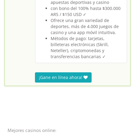
apuestas deportivas y casino
con bono del 100% hasta $300.000
ARS / $150 USD ✓
Ofrece una gran variedad de
deportes, más de 4.000 juegos de
casino y una app móvil intuitiva.
Métodos de pago: tarjetas,
billeteras electrónicas (Skrill,
Neteller), criptomonedas y
transferencias bancarias ✓
¡Gane en línea ahora!
Mejores casinos online: