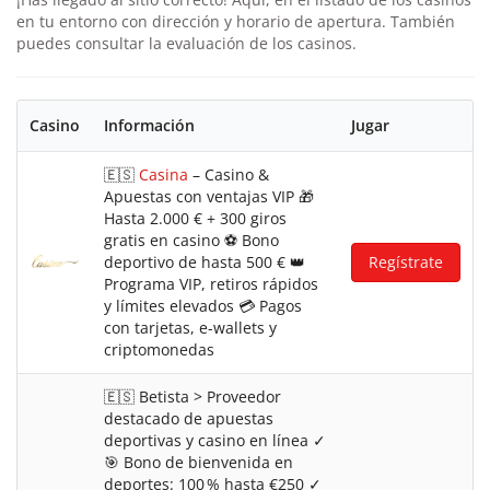
en tu entorno con dirección y horario de apertura. También
puedes consultar la evaluación de los casinos.
Casino
Información
Jugar
🇪🇸
Casina
– Casino &
Apuestas con ventajas VIP 🎁
Hasta 2.000 € + 300 giros
gratis en casino ⚽ Bono
deportivo de hasta 500 € 👑
Regístrate
Programa VIP, retiros rápidos
y límites elevados 💳 Pagos
con tarjetas, e-wallets y
criptomonedas
🇪🇸 Betista > Proveedor
destacado de apuestas
deportivas y casino en línea ✓
🎯 Bono de bienvenida en
deportes: 100 % hasta €250 ✓