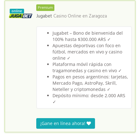
Premium
online
Jugabet
Casino Online en
Zaragoza
Jugabet – Bono de bienvenida del
100% hasta $300.000 ARS ✓
Apuestas deportivas con foco en
fútbol, mercados en vivo y casino
online ✓
Plataforma móvil rápida con
tragamonedas y casino en vivo ✓
Pagos en pesos argentinos: tarjetas,
Mercado Pago, AstroPay, Skrill,
Neteller y criptomonedas ✓
Depósito mínimo: desde 2.000 ARS
✓
¡Gane en línea ahora!