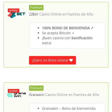
Premium
online
22Bet
Casino Online en
Fuentes de Año
100% BONO DE BIENVENIDA ✓
Se acepta Bitcoin ✓
¡Buen casino con
bonificación
extra!
¡Gane en línea ahora!
Premium
online
Granawin
Casino Online en
Fuentes de Año
Granawin – Bono de bienvenida