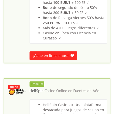
hasta
100 EUR/$
+ 100 FS ✓
Bono
de segundo depósito 50%
hasta
200 EUR/$
+ 50 FS ✓
Bono
de Recarga Viernes 50% hasta
250 EUR/$
+ 100 FS ✓
Más de 4200 juegos diferentes ✓
Casino en línea con Licencia en
Curazao ✓
¡Gane en línea ahora!
Premium
online
HellSpin
Casino Online en
Fuentes de Año
HellSpin Casino ⇒ Una plataforma
destacada para juegos de casino en