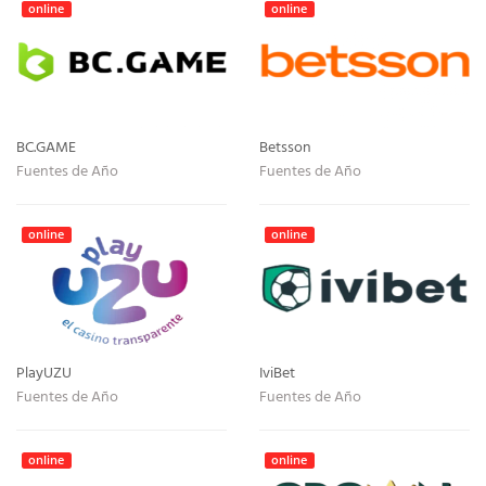
online
online
BC.GAME
Betsson
Fuentes de Año
Fuentes de Año
online
online
PlayUZU
IviBet
Fuentes de Año
Fuentes de Año
online
online