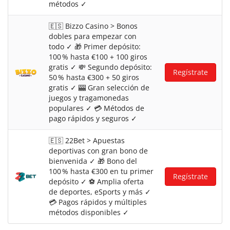
métodos ✓
🇪🇸 Bizzo Casino > Bonos
dobles para empezar con
todo ✓ 🎁 Primer depósito:
100 % hasta €100 + 100 giros
gratis ✓ 💸 Segundo depósito:
Regístrate
50 % hasta €300 + 50 giros
gratis ✓ 🎰 Gran selección de
juegos y tragamonedas
populares ✓ 💳 Métodos de
pago rápidos y seguros ✓
🇪🇸 22Bet > Apuestas
deportivas con gran bono de
bienvenida ✓ 🎁 Bono del
100 % hasta €300 en tu primer
Regístrate
depósito ✓ ⚽ Amplia oferta
de deportes, eSports y más ✓
💳 Pagos rápidos y múltiples
métodos disponibles ✓