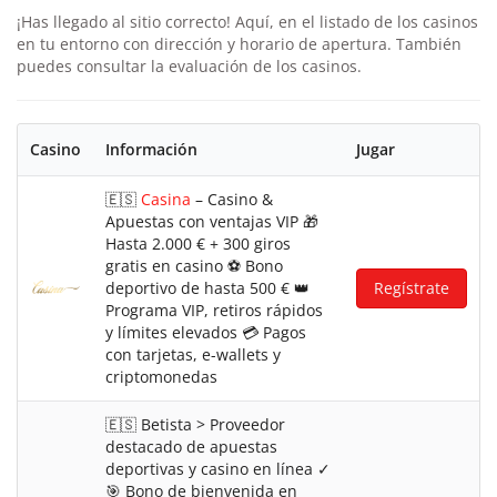
¡Has llegado al sitio correcto! Aquí, en el listado de los casinos
en tu entorno con dirección y horario de apertura. También
puedes consultar la evaluación de los casinos.
Casino
Información
Jugar
🇪🇸
Casina
– Casino &
Apuestas con ventajas VIP 🎁
Hasta 2.000 € + 300 giros
gratis en casino ⚽ Bono
deportivo de hasta 500 € 👑
Regístrate
Programa VIP, retiros rápidos
y límites elevados 💳 Pagos
con tarjetas, e-wallets y
criptomonedas
🇪🇸 Betista > Proveedor
destacado de apuestas
deportivas y casino en línea ✓
🎯 Bono de bienvenida en