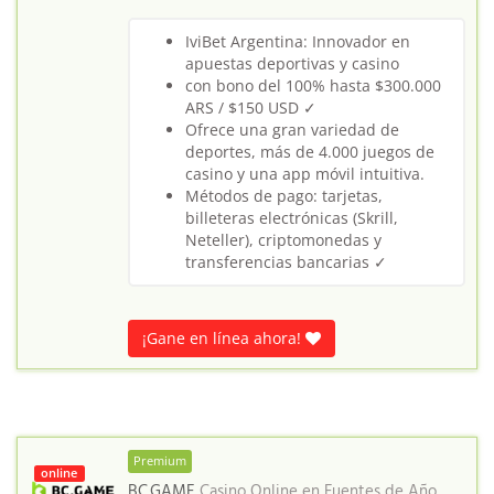
IviBet Argentina: Innovador en
apuestas deportivas y casino
con bono del 100% hasta $300.000
ARS / $150 USD ✓
Ofrece una gran variedad de
deportes, más de 4.000 juegos de
casino y una app móvil intuitiva.
Métodos de pago: tarjetas,
billeteras electrónicas (Skrill,
Neteller), criptomonedas y
transferencias bancarias ✓
¡Gane en línea ahora!
Premium
online
BC.GAME
Casino Online en
Fuentes de Año