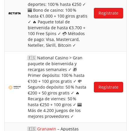
deportes: 100 % hasta €250 ✓
🎰 Bono de casino: 100 %
Regístrate
hasta €1.000 + 100 giros gratis
✓ 🔥 Paquete total de
bienvenida de hasta €3.700 +
100 Free Spins ✓ 💳 Métodos
de pago: Visa, Mastercard,
Neteller, Skrill, Bitcoin ✓
🇪🇸 National Casino > Gran
paquete de bienvenida y
recargas semanales ✓ 🎁
Primer depósito: 100 % hasta
€100 + 100 giros gratis ✓ 💸
Segundo depósito: 50 % hasta
Regístrate
€200 + 50 giros gratis ✓ 🔥
Recarga de viernes: 50 %
hasta €250 + 100 giros ✓ 🎰
Más de 4.200 juegos de los
mejores proveedores ✓
🇪🇸
Granawin
– Apuestas