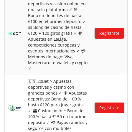
deportivas y casino online en
una sola plataforma ✓ 🎯
Bono en deportes de hasta
€100 en el primer depósito ✓
🎰 Bono de casino de hasta
€120 + 120 giros gratis ✓ ⚽
Regístrate
Apuestas en LaLiga,
competiciones europeas y
eventos internacionales ✓ 💳
Métodos de pago: Visa,
Mastercard, e-wallets y crypto
✓
🇪🇸 20Bet > Apuestas
deportivas y casino con
grandes bonos ✓ 🎯 Apuestas
deportivas: Bono del 100 %
hasta €120 para jugar gratis
Regístrate
✓ 🎰 Casino online: Bono del
100 % hasta €150 en tu primer
depósito ✓ 💳 Pagos rápidos y
seguros con múltiples