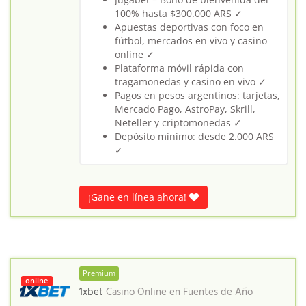
100% hasta $300.000 ARS ✓
Apuestas deportivas con foco en
fútbol, mercados en vivo y casino
online ✓
Plataforma móvil rápida con
tragamonedas y casino en vivo ✓
Pagos en pesos argentinos: tarjetas,
Mercado Pago, AstroPay, Skrill,
Neteller y criptomonedas ✓
Depósito mínimo: desde 2.000 ARS
✓
¡Gane en línea ahora!
Premium
online
1xbet
Casino Online en
Fuentes de Año