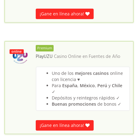
¡Gane en línea ahora!
Premium
online
PlayUZU
Casino Online en
Fuentes de Año
Uno de los
mejores casinos
online
con licencia ♥
Para
España
,
México
,
Perú
y
Chile
✓
Depósitos y reintegros rápidos ✓
Buenas promociones
de bonos ✓
¡Gane en línea ahora!