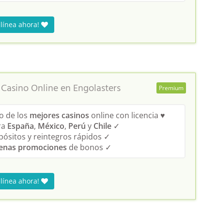
 línea ahora!
Casino Online en
Engolasters
Premium
o de los
mejores casinos
online con licencia ♥
ra
España
,
México
,
Perú
y
Chile
✓
ósitos y reintegros rápidos ✓
enas promociones
de bonos ✓
 línea ahora!