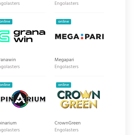
ngolasters
Engolasters
online
online
ranawin
Megapari
ngolasters
Engolasters
online
online
pinarium
CrownGreen
ngolasters
Engolasters