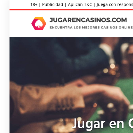
Skip
18+ | Publicidad | Aplican T&C | Juega con respon
to
main
content
Jugar en 