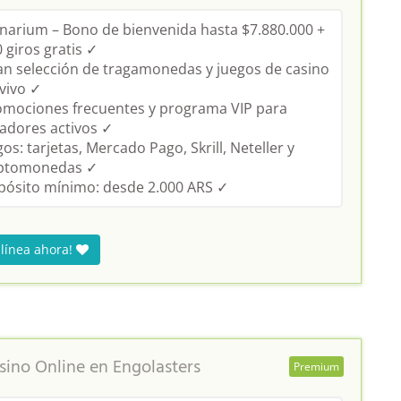
narium – Bono de bienvenida hasta $7.880.000 +
 giros gratis ✓
n selección de tragamonedas y juegos de casino
vivo ✓
omociones frecuentes y programa VIP para
adores activos ✓
os: tarjetas, Mercado Pago, Skrill, Neteller y
iptomonedas ✓
pósito mínimo: desde 2.000 ARS ✓
 línea ahora!
sino Online en
Engolasters
Premium