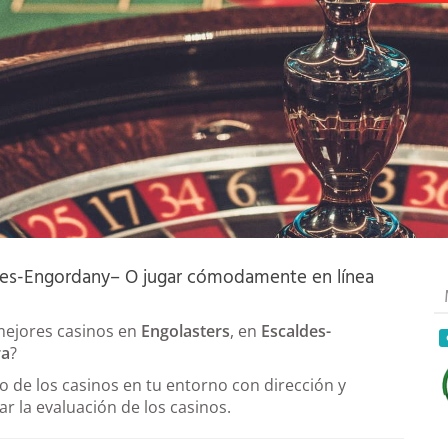
des-Engordany– O jugar cómodamente en línea
mejores casinos en
Engolasters
, en
Escaldes-
ra
?
ado de los casinos en tu entorno con dirección y
r la evaluación de los casinos.