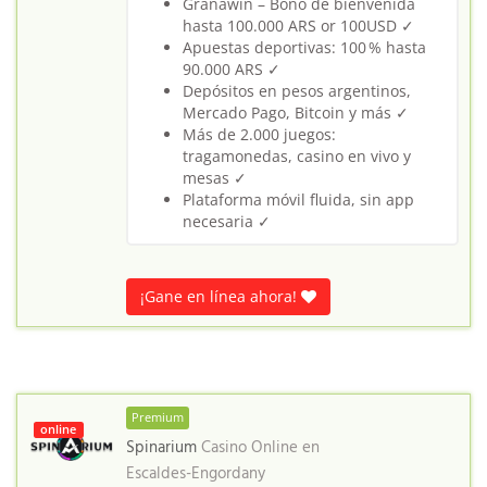
Granawin – Bono de bienvenida
hasta 100.000 ARS or 100USD ✓
Apuestas deportivas: 100 % hasta
90.000 ARS ✓
Depósitos en pesos argentinos,
Mercado Pago, Bitcoin y más ✓
Más de 2.000 juegos:
tragamonedas, casino en vivo y
mesas ✓
Plataforma móvil fluida, sin app
necesaria ✓
¡Gane en línea ahora!
Premium
online
Spinarium
Casino Online en
Escaldes-Engordany