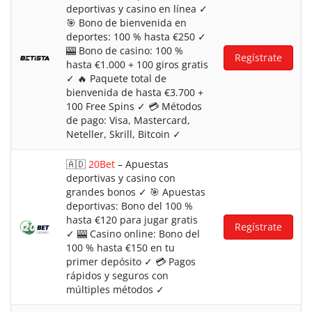
deportivas y casino en línea ✓
🎯 Bono de bienvenida en
deportes: 100 % hasta €250 ✓
🎰 Bono de casino: 100 %
Regístrate
hasta €1.000 + 100 giros gratis
✓ 🔥 Paquete total de
bienvenida de hasta €3.700 +
100 Free Spins ✓ 💳 Métodos
de pago: Visa, Mastercard,
Neteller, Skrill, Bitcoin ✓
🇦🇩
20Bet
– Apuestas
deportivas y casino con
grandes bonos ✓ 🎯 Apuestas
deportivas: Bono del 100 %
hasta €120 para jugar gratis
Regístrate
✓ 🎰 Casino online: Bono del
100 % hasta €150 en tu
primer depósito ✓ 💳 Pagos
rápidos y seguros con
múltiples métodos ✓