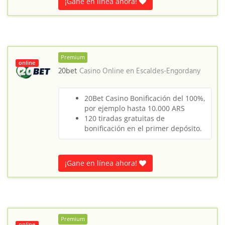
¡Gane en línea ahora!
Premium
online
20bet
Casino Online en
Escaldes-Engordany
20Bet Casino Bonificación del 100%,
por ejemplo hasta 10.000 ARS
120 tiradas gratuitas de
bonificación en el primer depósito.
¡Gane en línea ahora!
Premium
online