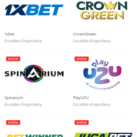
1xbet
CrownGreen
Escaldes-Engordany
Escaldes-Engordany
online
online
Spinarium
PlayUZU
Escaldes-Engordany
Escaldes-Engordany
online
online