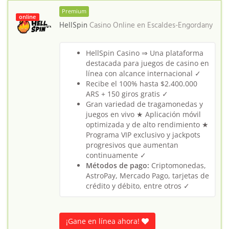
Premium
online
HellSpin
Casino Online en
Escaldes-Engordany
HellSpin Casino ⇒ Una plataforma
destacada para juegos de casino en
línea con alcance internacional ✓
Recibe el 100% hasta $2.400.000
ARS + 150 giros gratis ✓
Gran variedad de tragamonedas y
juegos en vivo ★ Aplicación móvil
optimizada y de alto rendimiento ★
Programa VIP exclusivo y jackpots
progresivos que aumentan
continuamente ✓
Métodos de pago:
Criptomonedas,
AstroPay, Mercado Pago, tarjetas de
crédito y débito, entre otros ✓
¡Gane en línea ahora!