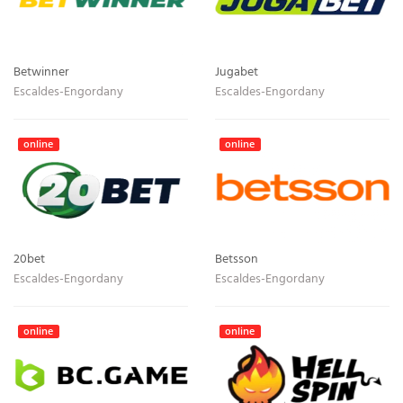
Betwinner
Jugabet
Escaldes-Engordany
Escaldes-Engordany
online
online
20bet
Betsson
Escaldes-Engordany
Escaldes-Engordany
online
online