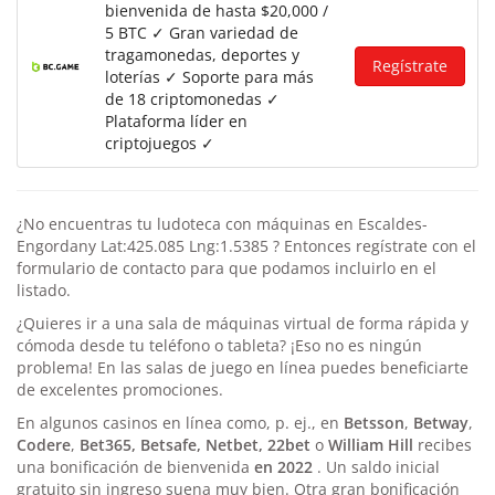
bienvenida de hasta $20,000 /
5 BTC ✓ Gran variedad de
tragamonedas, deportes y
Regístrate
loterías ✓ Soporte para más
de 18 criptomonedas ✓
Plataforma líder en
criptojuegos ✓
¿No encuentras tu ludoteca con máquinas en Escaldes-
Engordany Lat:425.085 Lng:1.5385 ? Entonces regístrate con el
formulario de contacto para que podamos incluirlo en el
listado.
¿Quieres ir a una sala de máquinas virtual de forma rápida y
cómoda desde tu teléfono o tableta? ¡Eso no es ningún
problema! En las salas de juego en línea puedes beneficiarte
de excelentes promociones.
En algunos casinos en línea como, p. ej., en
Betsson
,
Betway
,
Codere
,
Bet365, Betsafe, Netbet, 22bet
o
William
Hill
recibes
una bonificación de bienvenida
en 2022
. Un saldo inicial
gratuito sin ingreso suena muy bien. Otra gran bonificación