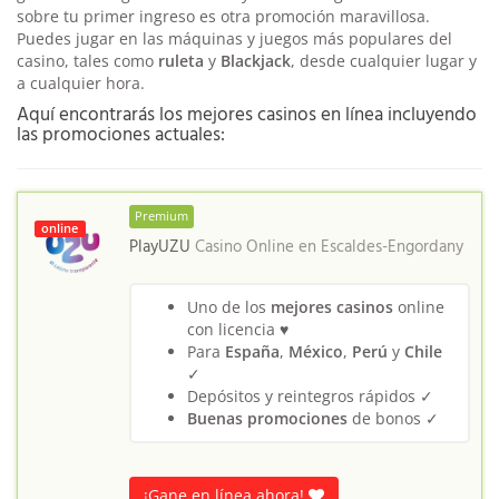
sobre tu primer ingreso es otra promoción maravillosa.
Puedes jugar en las máquinas y juegos más populares del
casino, tales como
ruleta
y
Blackjack
, desde cualquier lugar y
a cualquier hora.
Aquí encontrarás los mejores casinos en línea incluyendo
las promociones actuales:
Premium
online
PlayUZU
Casino Online en
Escaldes-Engordany
Uno de los
mejores casinos
online
con licencia ♥
Para
España
,
México
,
Perú
y
Chile
✓
Depósitos y reintegros rápidos ✓
Buenas promociones
de bonos ✓
¡Gane en línea ahora!