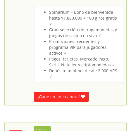
Spinarium – Bono de bienvenida
hasta $7.880.000 + 100 giros gratis
✓
Gran selección de tragamonedas y
juegos de casino en vivo ✓
Promociones frecuentes y
programa VIP para jugadores
activos ✓
Pagos: tarjetas, Mercado Pago,
Skrill, Neteller y criptomonedas ✓
Depósito mínimo: desde 2.000 ARS
✓
¡Gane en línea ahora!
Premium