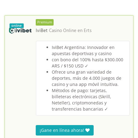
Premium
online
IviBet
Casino Online en
Erts
IviBet Argentina: Innovador en
apuestas deportivas y casino
con bono del 100% hasta $300.000
ARS / $150 USD ✓
Ofrece una gran variedad de
deportes, más de 4.000 juegos de
casino y una app móvil intuitiva.
Métodos de pago: tarjetas,
billeteras electrónicas (Skrill,
Neteller), criptomonedas y
transferencias bancarias ✓
¡Gane en línea ahora!