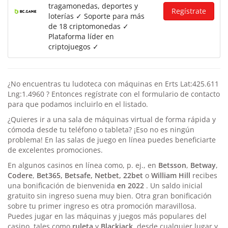
tragamonedas, deportes y
Regístrate
loterías ✓ Soporte para más
de 18 criptomonedas ✓
Plataforma líder en
criptojuegos ✓
¿No encuentras tu ludoteca con máquinas en Erts Lat:425.611
Lng:1.4960 ? Entonces regístrate con el formulario de contacto
para que podamos incluirlo en el listado.
¿Quieres ir a una sala de máquinas virtual de forma rápida y
cómoda desde tu teléfono o tableta? ¡Eso no es ningún
problema! En las salas de juego en línea puedes beneficiarte
de excelentes promociones.
En algunos casinos en línea como, p. ej., en
Betsson
,
Betway
,
Codere
,
Bet365, Betsafe, Netbet, 22bet
o
William
Hill
recibes
una bonificación de bienvenida
en 2022
. Un saldo inicial
gratuito sin ingreso suena muy bien. Otra gran bonificación
sobre tu primer ingreso es otra promoción maravillosa.
Puedes jugar en las máquinas y juegos más populares del
casino, tales como
ruleta
y
Blackjack
, desde cualquier lugar y