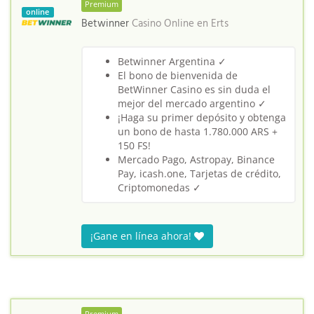
Premium
online
Betwinner
Casino Online en
Erts
Betwinner Argentina ✓
El bono de bienvenida de
BetWinner Casino es sin duda el
mejor del mercado argentino ✓
¡Haga su primer depósito y obtenga
un bono de hasta 1.780.000 ARS +
150 FS!
Mercado Pago, Astropay, Binance
Pay, icash.one, Tarjetas de crédito,
Criptomonedas ✓
¡Gane en línea ahora!