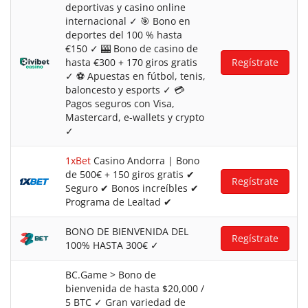
deportivas y casino online
internacional ✓ 🎯 Bono en
deportes del 100 % hasta
€150 ✓ 🎰 Bono de casino de
hasta €300 + 170 giros gratis
Regístrate
✓ ⚽ Apuestas en fútbol, tenis,
baloncesto y esports ✓ 💳
Pagos seguros con Visa,
Mastercard, e-wallets y crypto
✓
1xBet
Casino Andorra | Bono
de 500€ + 150 giros gratis ✔
Regístrate
Seguro ✔ Bonos increíbles ✔
Programa de Lealtad ✔
BONO DE BIENVENIDA DEL
Regístrate
100% HASTA 300€ ✓
BC.Game > Bono de
bienvenida de hasta $20,000 /
5 BTC ✓ Gran variedad de