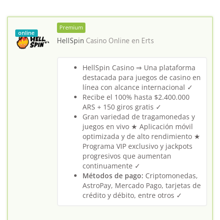
Premium
online
HellSpin
Casino Online en
Erts
HellSpin Casino ⇒ Una plataforma
destacada para juegos de casino en
línea con alcance internacional ✓
Recibe el 100% hasta $2.400.000
ARS + 150 giros gratis ✓
Gran variedad de tragamonedas y
juegos en vivo ★ Aplicación móvil
optimizada y de alto rendimiento ★
Programa VIP exclusivo y jackpots
progresivos que aumentan
continuamente ✓
Métodos de pago:
Criptomonedas,
AstroPay, Mercado Pago, tarjetas de
crédito y débito, entre otros ✓