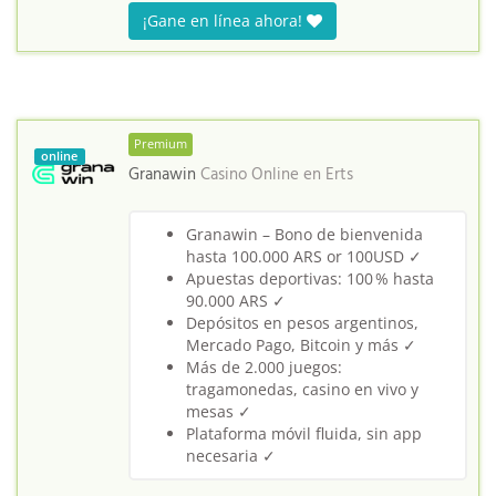
¡Gane en línea ahora!
Premium
online
Granawin
Casino Online en
Erts
Granawin – Bono de bienvenida
hasta 100.000 ARS or 100USD ✓
Apuestas deportivas: 100 % hasta
90.000 ARS ✓
Depósitos en pesos argentinos,
Mercado Pago, Bitcoin y más ✓
Más de 2.000 juegos:
tragamonedas, casino en vivo y
mesas ✓
Plataforma móvil fluida, sin app
necesaria ✓