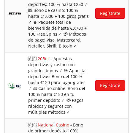
deportes: 100 % hasta €250 ✓
🎰 Bono de casino: 100 %
Regístrate
hasta €1.000 + 100 giros gratis
✓ 🔥 Paquete total de
bienvenida de hasta €3.700 +
100 Free Spins ✓ 💳 Métodos
de pago: Visa, Mastercard,
Neteller, Skrill, Bitcoin ✓
🇦🇩
20Bet
– Apuestas
deportivas y casino con
grandes bonos ✓ 🎯 Apuestas
deportivas: Bono del 100 %
hasta €120 para jugar gratis
Regístrate
✓ 🎰 Casino online: Bono del
100 % hasta €150 en tu
primer depósito ✓ 💳 Pagos
rápidos y seguros con
múltiples métodos ✓
🇦🇩
National Casino
- Bono
de primer depósito 100%