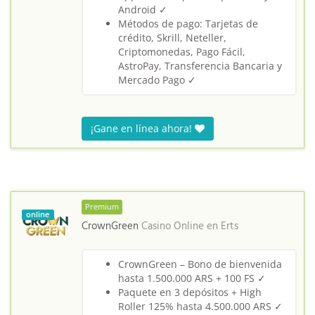
Android ✓
Métodos de pago: Tarjetas de
crédito, Skrill, Neteller,
Criptomonedas, Pago Fácil,
AstroPay, Transferencia Bancaria y
Mercado Pago ✓
¡Gane en línea ahora!
Premium
online
CrownGreen
Casino Online en
Erts
CrownGreen – Bono de bienvenida
hasta 1.500.000 ARS + 100 FS ✓
Paquete en 3 depósitos + High
Roller 125% hasta 4.500.000 ARS ✓