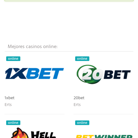
Mejores casinos online:
online
online
1xbet
20bet
Erts
Erts
online
online