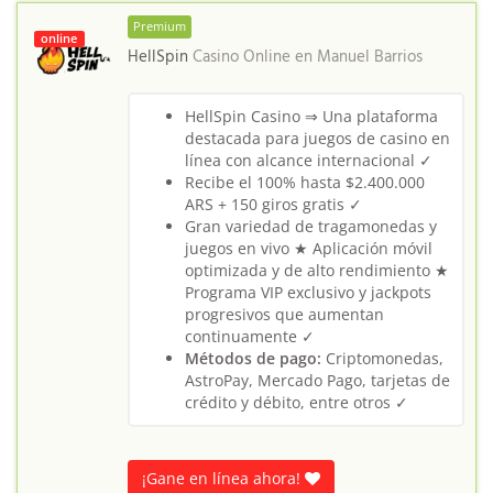
Premium
online
HellSpin
Casino Online en
Manuel Barrios
HellSpin Casino ⇒ Una plataforma
destacada para juegos de casino en
línea con alcance internacional ✓
Recibe el 100% hasta $2.400.000
ARS + 150 giros gratis ✓
Gran variedad de tragamonedas y
juegos en vivo ★ Aplicación móvil
optimizada y de alto rendimiento ★
Programa VIP exclusivo y jackpots
progresivos que aumentan
continuamente ✓
Métodos de pago:
Criptomonedas,
AstroPay, Mercado Pago, tarjetas de
crédito y débito, entre otros ✓
¡Gane en línea ahora!