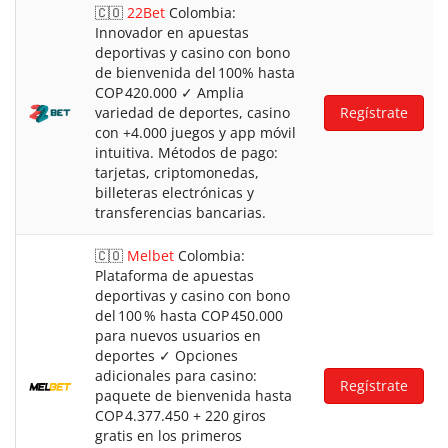
🇨🇴
22Bet
Colombia:
Innovador en apuestas
deportivas y casino con bono
de bienvenida del 100% hasta
COP 420.000 ✓ Amplia
variedad de deportes, casino
Regístrate
con +4.000 juegos y app móvil
intuitiva. Métodos de pago:
tarjetas, criptomonedas,
billeteras electrónicas y
transferencias bancarias.
🇨🇴
Melbet
Colombia:
Plataforma de apuestas
deportivas y casino con bono
del 100 % hasta COP 450.000
para nuevos usuarios en
deportes ✓ Opciones
adicionales para casino:
Regístrate
paquete de bienvenida hasta
COP 4.377.450 + 220 giros
gratis en los primeros