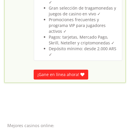
✓
Gran selección de tragamonedas y
juegos de casino en vivo ✓
Promociones frecuentes y
programa VIP para jugadores
activos ✓
Pagos: tarjetas, Mercado Pago,
Skrill, Neteller y criptomonedas ✓
Depósito mínimo: desde 2.000 ARS
✓
¡Gane en línea ahora!
Mejores casinos online: