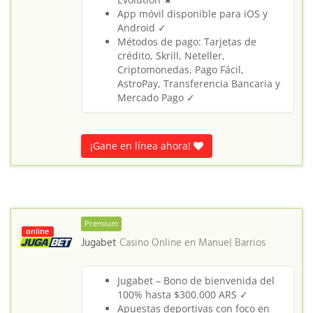
App móvil disponible para iOS y
Android ✓
Métodos de pago: Tarjetas de
crédito, Skrill, Neteller,
Criptomonedas, Pago Fácil,
AstroPay, Transferencia Bancaria y
Mercado Pago ✓
¡Gane en línea ahora!
Premium
online
Jugabet
Casino Online en
Manuel Barrios
Jugabet – Bono de bienvenida del
100% hasta $300.000 ARS ✓
Apuestas deportivas con foco en