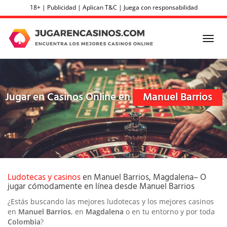
Skip
18+ | Publicidad | Aplican T&C | Juega con responsabilidad
to
main
content
Toggl
navig
Jugar en Casinos Online en
Manuel Barrios
Ludotecas y casinos
en Manuel Barrios, Magdalena– O
jugar cómodamente en línea desde Manuel Barrios
¿Estás buscando las mejores ludotecas y los mejores casinos
en
Manuel Barrios
, en
Magdalena
o en tu entorno
y por toda
Colombia
?