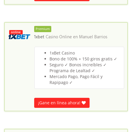
Premium
online
1xbet
Casino Online en
Manuel Barrios
1xBet Casino
Bono de 100% + 150 giros gratis ✓
Seguro ✓ Bonos increíbles ✓
Programa de Lealtad ✓
Mercado Pago, Pago Fácil y
Rapipago ✓
¡Gane en línea ahora!