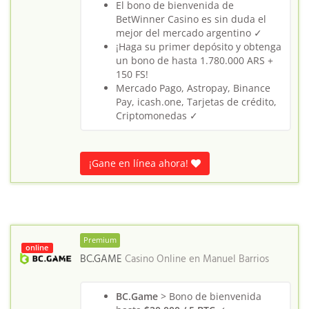
El bono de bienvenida de
BetWinner Casino es sin duda el
mejor del mercado argentino ✓
¡Haga su primer depósito y obtenga
un bono de hasta 1.780.000 ARS +
150 FS!
Mercado Pago, Astropay, Binance
Pay, icash.one, Tarjetas de crédito,
Criptomonedas ✓
¡Gane en línea ahora!
Premium
online
BC.GAME
Casino Online en
Manuel Barrios
BC.Game
> Bono de bienvenida