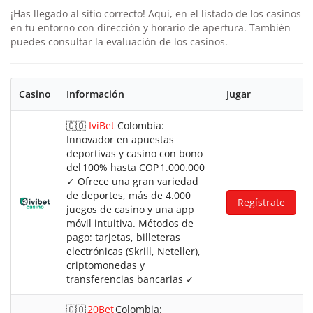
¡Has llegado al sitio correcto! Aquí, en el listado de los casinos
en tu entorno con dirección y horario de apertura. También
puedes consultar la evaluación de los casinos.
Casino
Información
Jugar
🇨🇴
IviBet
Colombia:
Innovador en apuestas
deportivas y casino con bono
del 100% hasta COP 1.000.000
✓ Ofrece una gran variedad
de deportes, más de 4.000
Regístrate
juegos de casino y una app
móvil intuitiva. Métodos de
pago: tarjetas, billeteras
electrónicas (Skrill, Neteller),
criptomonedas y
transferencias bancarias ✓
🇨🇴
20Bet
Colombia: