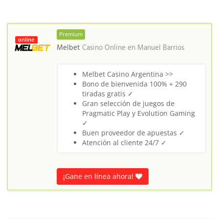
Premium
online
Melbet
Casino Online en
Manuel Barrios
Melbet Casino Argentina >>
Bono de bienvenida 100% + 290
tiradas gratis ✓
Gran selección de juegos de
Pragmatic Play y Evolution Gaming
✓
Buen proveedor de apuestas ✓
Atención al cliente 24/7 ✓
¡Gane en línea ahora!