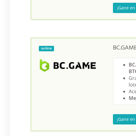
¡Gane en
BC.GAM
online
BC
BT
Gr
lot
Ac
Me
¡Gane en