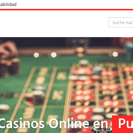
sabilidad
Casinos Online en
Pu