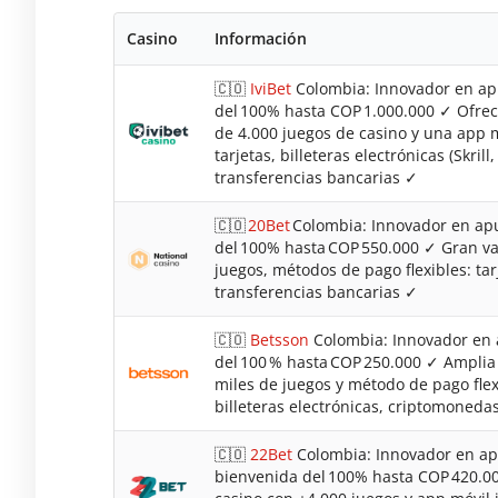
Casino
Información
🇨🇴
IviBet
Colombia: Innovador en apu
del 100% hasta COP 1.000.000 ✓ Ofre
de 4.000 juegos de casino y una app m
tarjetas, billeteras electrónicas (Skril
transferencias bancarias ✓
🇨🇴
20Bet
Colombia: Innovador en apu
del 100% hasta COP 550.000 ✓ Gran va
juegos, métodos de pago flexibles: tarj
transferencias bancarias ✓
🇨🇴
Betsson
Colombia: Innovador en 
del 100 % hasta COP 250.000 ✓ Amplia
miles de juegos y método de pago flex
billeteras electrónicas, criptomoneda
🇨🇴
22Bet
Colombia: Innovador en ap
bienvenida del 100% hasta COP 420.0