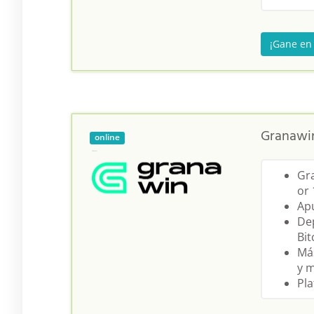
¡Gane en
Granawi
online
Gr
or
Apu
De
Bit
Más
y 
Pla