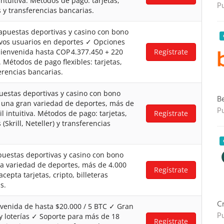
ntuitiva. Métodos de pago: tarjetas,
P
s y transferencias bancarias.
apuestas deportivas y casino con bono
evos usuarios en deportes ✓ Opciones
bienvenida hasta COP 4.377.450 + 220
Regístrate
. Métodos de pago flexibles: tarjetas,
ferencias bancarias.
estas deportivas y casino con bono
B
 una gran variedad de deportes, más de
P
 intuitiva. Métodos de pago: tarjetas,
Regístrate
(Skrill, Neteller) y transferencias
uestas deportivas y casino con bono
a variedad de deportes, más de 4.000
Regístrate
cepta tarjetas, cripto, billeteras
s.
C
venida de hasta $20.000 / 5 BTC ✓ Gran
P
 loterías ✓ Soporte para más de 18
Regístrate