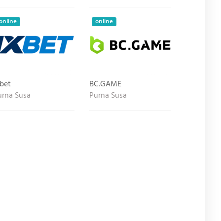
online
online
xbet
BC.GAME
urna Susa
Purna Susa