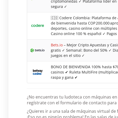
criptomonedas ✓ Plataforma líder en 
segura ✓
🇨🇴 Codere Colombia: Plataforma de 
de bienvenida hasta COP 200.000 ap
deportes, casino online con múltiples
Casino online 100 % español ✓ Pagos 
Bets.io
– Mejor Cripto Apuestas y Casi
gratis ✓ Semanal: Bono del 50% ✓ Di
juegos en el sitio ✓
BONO DE BIENVENIDA 100% hasta $70,
casinos ✔ Ruleta MultiFire (multiplic
raspa y gana ✔
¿No encuentras tu ludoteca con máquinas en 
regístrate con el formulario de contacto para 
¿Quieres ir a una sala de máquinas virtual de
¡Eso no es ningún problema! En las salas de j