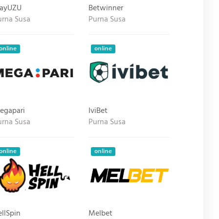
layUZU
Betwinner
urna Susa
Purna Susa
online
online
egapari
IviBet
urna Susa
Purna Susa
online
online
llSpin
Melbet