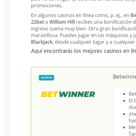
promociones.
En algunos casinos en línea como, p. ej., en
Be
22bet
o
William
Hill
recibes una bonificación 
ingreso suena muy bien. Otra gran bonificaci
maravillosa. Puedes jugar en las máquinas y 
Blackjack
, desde cualquier lugar y a cualquier
Aquí encontrarás los mejores casinos en lí
Betwinn
online
Be
El 
du
¡H
has
Mer
Tar