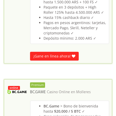
hasta 1.500.000 ARS + 100 FS ✓
Paquete en 3 depósitos + High
Roller 125% hasta 4.500.000 ARS ✓
Hasta 15% cashback diario ✓
Pagos en pesos argentinos: tarjetas,
Mercado Pago, Skrill, Neteller y
criptomonedas ✓
Depósito mínimo: 2.000 ARS ✓
¡Gane en línea ahora!
Premium
online
BC.GAME
Casino Online en
Molleres
BC.Game
> Bono de bienvenida
hasta
$20,000 / 5 BTC
✓