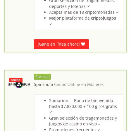
Gran selección de tragamonedas,
deportes y loterías ✓
Acepta más de 18 criptomonedas ✓
Mejor
plataforma de
criptojuegos
✓
¡Gane en línea ahora!
Premium
online
Spinarium
Casino Online en
Molleres
Spinarium – Bono de bienvenida
hasta $7.880.000 + 100 giros gratis
✓
Gran selección de tragamonedas y
juegos de casino en vivo ✓
Promociones frecuentes y