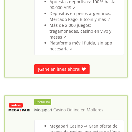
Apuestas deportivas: 100 % hasta
90.000 ARS ✓
Depósitos en pesos argentinos,
Mercado Pago, Bitcoin y más ✓
Más de 2.000 juegos:
tragamonedas, casino en vivo y
mesas ✓
Plataforma móvil fluida, sin app
necesaria ✓
¡Gane en línea ahora!
Premium
online
Megapari
Casino Online en
Molleres
Megapari Casino ⇒ Gran oferta de
juegos de casino, apuestas en línea