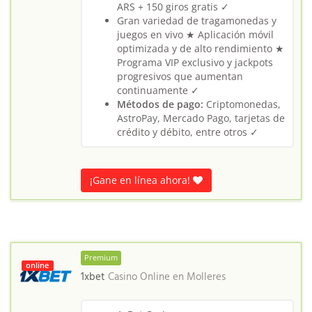
ARS + 150 giros gratis ✓
Gran variedad de tragamonedas y
juegos en vivo ★ Aplicación móvil
optimizada y de alto rendimiento ★
Programa VIP exclusivo y jackpots
progresivos que aumentan
continuamente ✓
Métodos de pago:
Criptomonedas,
AstroPay, Mercado Pago, tarjetas de
crédito y débito, entre otros ✓
¡Gane en línea ahora!
Premium
online
1xbet
Casino Online en
Molleres