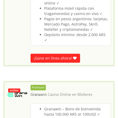
online ✓
Plataforma móvil rápida con
tragamonedas y casino en vivo ✓
Pagos en pesos argentinos: tarjetas,
Mercado Pago, AstroPay, Skrill,
Neteller y criptomonedas ✓
Depósito mínimo: desde 2.000 ARS
✓
¡Gane en línea ahora!
Premium
online
Granawin
Casino Online en
Molleres
Granawin – Bono de bienvenida
hasta 100.000 ARS or 100USD ✓