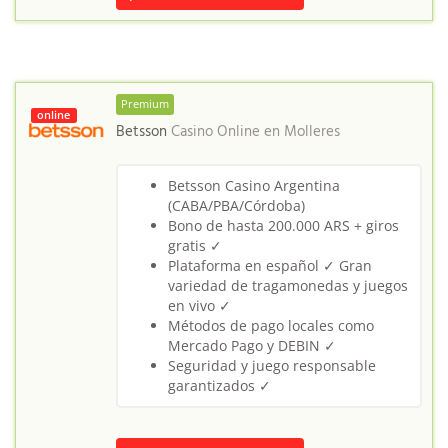
Premium
online
Betsson
Casino Online en
Molleres
Betsson Casino Argentina
(CABA/PBA/Córdoba)
Bono de hasta 200.000 ARS + giros
gratis ✓
Plataforma en español ✓ Gran
variedad de tragamonedas y juegos
en vivo ✓
Métodos de pago locales como
Mercado Pago y DEBIN ✓
Seguridad y juego responsable
garantizados ✓