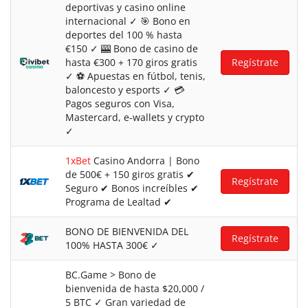
deportivas y casino online
internacional ✓ 🎯 Bono en
deportes del 100 % hasta
€150 ✓ 🎰 Bono de casino de
hasta €300 + 170 giros gratis
Regístrate
✓ ⚽ Apuestas en fútbol, tenis,
baloncesto y esports ✓ 💳
Pagos seguros con Visa,
Mastercard, e-wallets y crypto
✓
1xBet
Casino Andorra | Bono
de 500€ + 150 giros gratis ✔
Regístrate
Seguro ✔ Bonos increíbles ✔
Programa de Lealtad ✔
BONO DE BIENVENIDA DEL
Regístrate
100% HASTA 300€ ✓
BC.Game > Bono de
bienvenida de hasta $20,000 /
5 BTC ✓ Gran variedad de