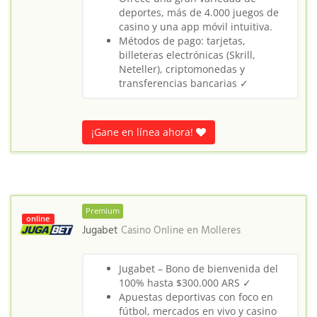
deportes, más de 4.000 juegos de
casino y una app móvil intuitiva.
Métodos de pago: tarjetas,
billeteras electrónicas (Skrill,
Neteller), criptomonedas y
transferencias bancarias ✓
¡Gane en línea ahora!
Premium
online
Jugabet
Casino Online en
Molleres
Jugabet – Bono de bienvenida del
100% hasta $300.000 ARS ✓
Apuestas deportivas con foco en
fútbol, mercados en vivo y casino