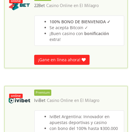
online
22Bet
Casino Online en
El Milagro
100% BONO DE BIENVENIDA ✓
Se acepta Bitcoin ✓
¡Buen casino con
bonificación
extra!
¡Gane en línea ahora!
Premium
online
IviBet
Casino Online en
El Milagro
IviBet Argentina: Innovador en
apuestas deportivas y casino
con bono del 100% hasta $300.000