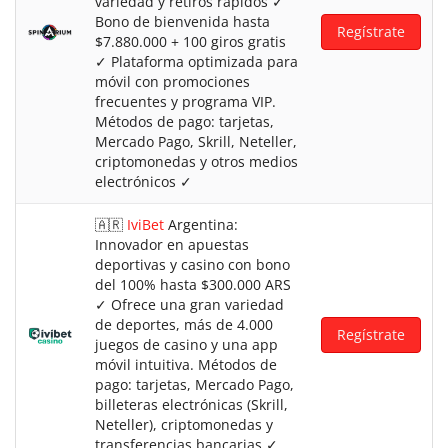
variedad y retiros rápidos ✓
Bono de bienvenida hasta
Regístrate
$7.880.000 + 100 giros gratis
✓ Plataforma optimizada para
móvil con promociones
frecuentes y programa VIP.
Métodos de pago: tarjetas,
Mercado Pago, Skrill, Neteller,
criptomonedas y otros medios
electrónicos ✓
🇦🇷
IviBet
Argentina:
Innovador en apuestas
deportivas y casino con bono
del 100% hasta $300.000 ARS
✓ Ofrece una gran variedad
de deportes, más de 4.000
Regístrate
juegos de casino y una app
móvil intuitiva. Métodos de
pago: tarjetas, Mercado Pago,
billeteras electrónicas (Skrill,
Neteller), criptomonedas y
transferencias bancarias ✓