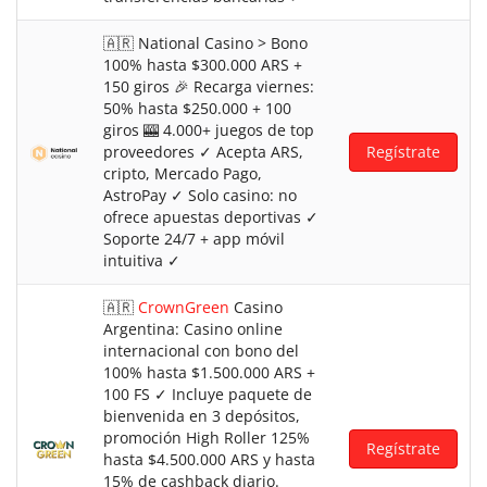
🇦🇷 National Casino > Bono
100% hasta $300.000 ARS +
150 giros 🎉 Recarga viernes:
50% hasta $250.000 + 100
giros 🎰 4.000+ juegos de top
proveedores ✓ Acepta ARS,
Regístrate
cripto, Mercado Pago,
AstroPay ✓ Solo casino: no
ofrece apuestas deportivas ✓
Soporte 24/7 + app móvil
intuitiva ✓
🇦🇷
CrownGreen
Casino
Argentina: Casino online
internacional con bono del
100% hasta $1.500.000 ARS +
100 FS ✓ Incluye paquete de
bienvenida en 3 depósitos,
promoción High Roller 125%
Regístrate
hasta $4.500.000 ARS y hasta
15% de cashback diario.