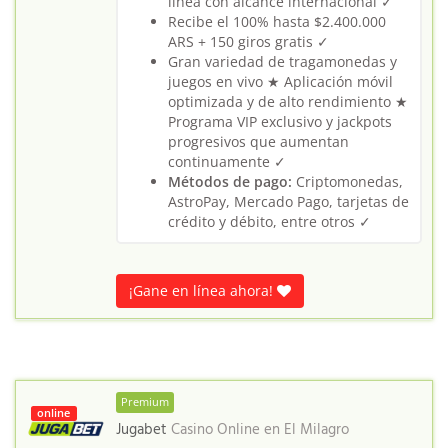
línea con alcance internacional ✓
Recibe el 100% hasta $2.400.000
ARS + 150 giros gratis ✓
Gran variedad de tragamonedas y
juegos en vivo ★ Aplicación móvil
optimizada y de alto rendimiento ★
Programa VIP exclusivo y jackpots
progresivos que aumentan
continuamente ✓
Métodos de pago:
Criptomonedas,
AstroPay, Mercado Pago, tarjetas de
crédito y débito, entre otros ✓
¡Gane en línea ahora!
Premium
online
Jugabet
Casino Online en
El Milagro