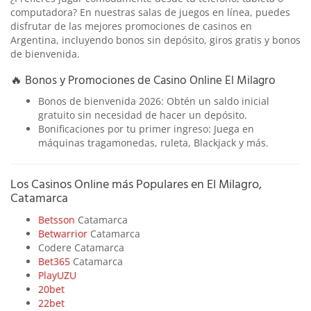
computadora? En nuestras salas de juegos en línea, puedes
disfrutar de las mejores promociones de casinos en
Argentina, incluyendo bonos sin depósito, giros gratis y bonos
de bienvenida.
🔥 Bonos y Promociones de Casino Online El Milagro
Bonos de bienvenida 2026: Obtén un saldo inicial
gratuito sin necesidad de hacer un depósito.
Bonificaciones por tu primer ingreso: Juega en
máquinas tragamonedas, ruleta, Blackjack y más.
Los Casinos Online más Populares en El Milagro,
Catamarca
Betsson
Catamarca
Betwarrior
Catamarca
Codere Catamarca
Bet365
Catamarca
PlayUZU
20bet
22bet