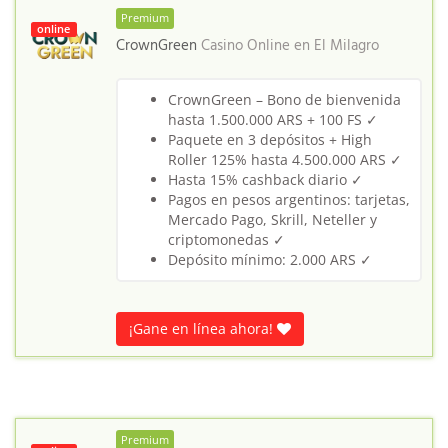
Premium
online
CrownGreen
Casino Online en
El Milagro
CrownGreen – Bono de bienvenida
hasta 1.500.000 ARS + 100 FS ✓
Paquete en 3 depósitos + High
Roller 125% hasta 4.500.000 ARS ✓
Hasta 15% cashback diario ✓
Pagos en pesos argentinos: tarjetas,
Mercado Pago, Skrill, Neteller y
criptomonedas ✓
Depósito mínimo: 2.000 ARS ✓
¡Gane en línea ahora!
Premium