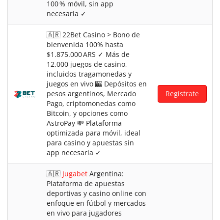
100 % móvil, sin app
necesaria ✓
🇦🇷 22Bet Casino > Bono de
bienvenida 100% hasta
$1.875.000 ARS ✓ Más de
12.000 juegos de casino,
incluidos tragamonedas y
juegos en vivo 🎰 Depósitos en
pesos argentinos, Mercado
Regístrate
Pago, criptomonedas como
Bitcoin, y opciones como
AstroPay 💸 Plataforma
optimizada para móvil, ideal
para casino y apuestas sin
app necesaria ✓
🇦🇷
Jugabet
Argentina:
Plataforma de apuestas
deportivas y casino online con
enfoque en fútbol y mercados
en vivo para jugadores