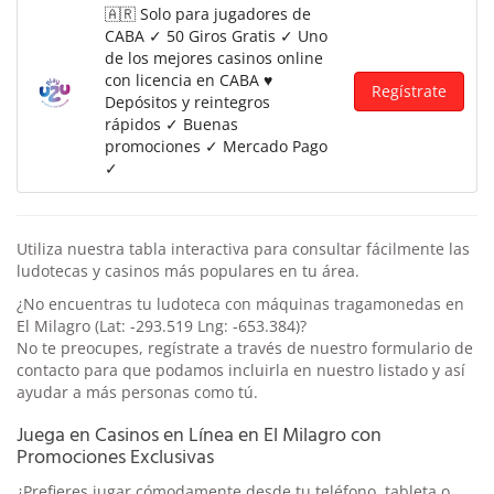
🇦🇷 Solo para jugadores de
CABA ✓ 50 Giros Gratis ✓ Uno
de los mejores casinos online
con licencia en CABA ♥
Regístrate
Depósitos y reintegros
rápidos ✓ Buenas
promociones ✓ Mercado Pago
✓
Utiliza nuestra tabla interactiva para consultar fácilmente las
ludotecas y casinos más populares en tu área.
¿No encuentras tu ludoteca con máquinas tragamonedas en
El Milagro (Lat: -293.519 Lng: -653.384)?
No te preocupes, regístrate a través de nuestro formulario de
contacto para que podamos incluirla en nuestro listado y así
ayudar a más personas como tú.
Juega en Casinos en Línea en El Milagro con
Promociones Exclusivas
¿Prefieres jugar cómodamente desde tu teléfono, tableta o