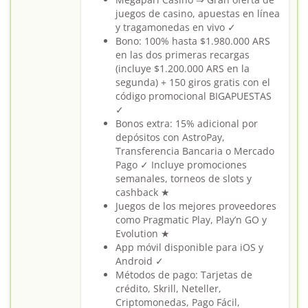
juegos de casino, apuestas en línea
y tragamonedas en vivo ✓
Bono: 100% hasta $1.980.000 ARS
en las dos primeras recargas
(incluye $1.200.000 ARS en la
segunda) + 150 giros gratis con el
código promocional BIGAPUESTAS
✓
Bonos extra: 15% adicional por
depósitos con AstroPay,
Transferencia Bancaria o Mercado
Pago ✓ Incluye promociones
semanales, torneos de slots y
cashback ★
Juegos de los mejores proveedores
como Pragmatic Play, Play’n GO y
Evolution ★
App móvil disponible para iOS y
Android ✓
Métodos de pago: Tarjetas de
crédito, Skrill, Neteller,
Criptomonedas, Pago Fácil,