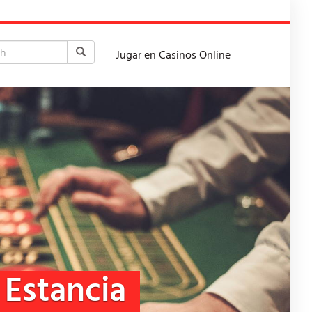
Jugar en Casinos Online
 Estancia