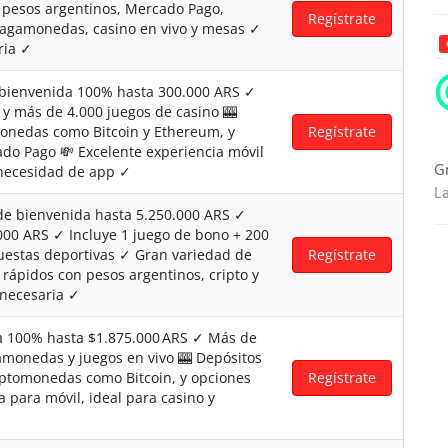
 pesos argentinos, Mercado Pago,
Regístrate
tragamonedas, casino en vivo y mesas ✓
ria ✓
 bienvenida 100% hasta 300.000 ARS ✓
 y más de 4.000 juegos de casino 🎰
monedas como Bitcoin y Ethereum, y
Regístrate
do Pago 💸 Excelente experiencia móvil
G
 necesidad de app ✓
L
de bienvenida hasta 5.250.000 ARS ✓
000 ARS ✓ Incluye 1 juego de bono + 200
puestas deportivas ✓ Gran variedad de
Regístrate
rápidos con pesos argentinos, cripto y
 necesaria ✓
a 100% hasta $1.875.000 ARS ✓ Más de
gamonedas y juegos en vivo 🎰 Depósitos
iptomonedas como Bitcoin, y opciones
Regístrate
 para móvil, ideal para casino y