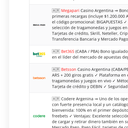
🇦🇷
Megapari
Casino Argentina ⇒ Bono
primeras recargas (incluye $1.200.000 A
el código promocional: BIGAPUESTAS ✓ 
selección de tragamonedas y juegos en
Tarjetas de crédito, Skrill, Neteller, Cr
Transferencia Bancaria y Mercado Pag
🇦🇷
Bet365
(CABA / PBA) Bono igualado
en el líder del mercado de apuestas d
🇦🇷
Betsson
Casino Argentina (CABA/PB
ARS + 200 giros gratis ✓ Plataforma en
tragamonedas y juegos en vivo ✓ Méto
Tarjeta de crédito y DEBIN ✓ Seguridad
🇦🇷 Codere Argenina ⇒ Uno de los ope
con fuerte presencia local y un catálo
bienvenida: 100% en el primer depósit
freebets ✓ Ventajas: Excelente selecció
de cargar y retirar dinero también en 
Mercado Pago, Pago Fácil, tarjetas de c