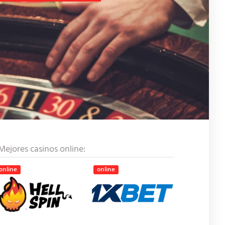
Mejores casinos online:
online
online