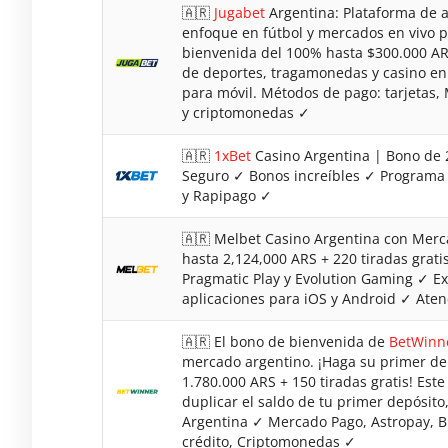
🇦🇷
Jugabet
Argentina: Plataforma de a
enfoque en fútbol y mercados en vivo 
bienvenida del 100% hasta $300.000 AR
de deportes, tragamonedas y casino en
para móvil. Métodos de pago: tarjetas, 
y criptomonedas ✓
🇦🇷
1xBet
Casino Argentina | Bono de 2
Seguro ✓ Bonos increíbles ✓ Programa 
y Rapipago ✓
🇦🇷 Melbet Casino Argentina con Mer
hasta 2,124,000 ARS + 220 tiradas grati
Pragmatic Play y Evolution Gaming ✓ Ex
aplicaciones para iOS y Android ✓ Atenc
🇦🇷 El bono de bienvenida de
BetWinn
mercado argentino. ¡Haga su primer de
1.780.000 ARS + 150 tiradas gratis! Es
duplicar el saldo de tu primer depósito,
Argentina ✓ Mercado Pago, Astropay, Bi
crédito, Criptomonedas ✓