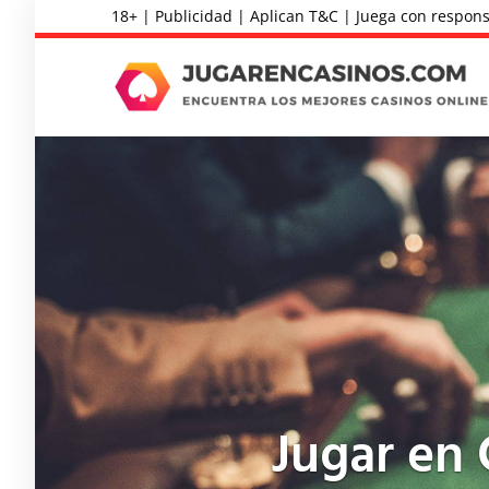
Skip
18+ | Publicidad | Aplican T&C | Juega con respon
to
main
content
Jugar en 