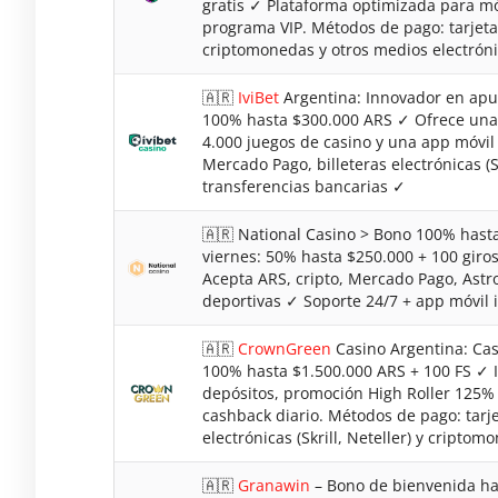
gratis ✓ Plataforma optimizada para m
programa VIP. Métodos de pago: tarjetas
criptomonedas y otros medios electrón
🇦🇷
IviBet
Argentina: Innovador en apue
100% hasta $300.000 ARS ✓ Ofrece una
4.000 juegos de casino y una app móvil 
Mercado Pago, billeteras electrónicas (S
transferencias bancarias ✓
🇦🇷 National Casino > Bono 100% hasta
viernes: 50% hasta $250.000 + 100 giro
Acepta ARS, cripto, Mercado Pago, Astr
deportivas ✓ Soporte 24/7 + app móvil i
🇦🇷
CrownGreen
Casino Argentina: Cas
100% hasta $1.500.000 ARS + 100 FS ✓ 
depósitos, promoción High Roller 125%
cashback diario. Métodos de pago: tarje
electrónicas (Skrill, Neteller) y cript
🇦🇷
Granawin
– Bono de bienvenida ha