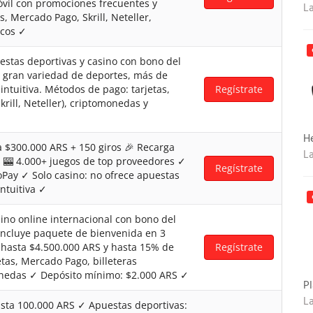
óvil con promociones frecuentes y
L
, Mercado Pago, Skrill, Neteller,
icos ✓
stas deportivas y casino con bono del
 gran variedad de deportes, más de
intuitiva. Métodos de pago: tarjetas,
Regístrate
krill, Neteller), criptomonedas y
He
 $300.000 ARS + 150 giros 🎉 Recarga
L
s 🎰 4.000+ juegos de top proveedores ✓
Regístrate
oPay ✓ Solo casino: no ofrece apuestas
ntuitiva ✓
ino online internacional con bono del
Incluye paquete de bienvenida en 3
 hasta $4.500.000 ARS y hasta 15% de
Regístrate
tas, Mercado Pago, billeteras
omonedas ✓ Depósito mínimo: $2.000 ARS ✓
P
L
sta 100.000 ARS ✓ Apuestas deportivas: