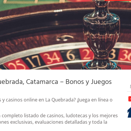
ebrada, Catamarca – Bonos y Juegos
s y casinos online en La Quebrada? ¡Juega en línea o
un completo listado de casinos, ludotecas y los mejores
nes exclusivas, evaluaciones detalladas y toda la