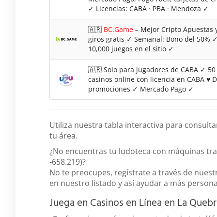
✓ Licencias: CABA · PBA · Mendoza ✓
🇦🇷
BC.Game
– Mejor Cripto Apuestas y
giros gratis ✓ Semanal: Bono del 50% 
10,000 juegos en el sitio ✓
🇦🇷 Solo para jugadores de CABA ✓ 50 
casinos online con licencia en CABA ♥ 
promociones ✓ Mercado Pago ✓
Utiliza nuestra tabla interactiva para consult
tu área.
¿No encuentras tu ludoteca con máquinas tra
-658.219)?
No te preocupes, regístrate a través de nues
en nuestro listado y así ayudar a más person
Juega en Casinos en Línea en La Queb