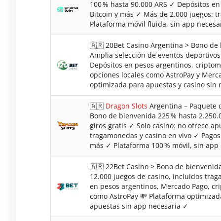
100 % hasta 90.000 ARS ✓ Depósitos en
Bitcoin y más ✓ Más de 2.000 juegos: 
Plataforma móvil fluida, sin app necesa
🇦🇷 20Bet Casino Argentina > Bono de
Amplia selección de eventos deportivos
Depósitos en pesos argentinos, cripto
opciones locales como AstroPay y Merca
optimizada para apuestas y casino sin
🇦🇷
Dragon Slots
Argentina – Paquete 
Bono de bienvenida 225 % hasta 2.250.
giros gratis ✓ Solo casino: no ofrece a
tragamonedas y casino en vivo ✓ Pagos 
más ✓ Plataforma 100 % móvil, sin app
🇦🇷 22Bet Casino > Bono de bienvenid
12.000 juegos de casino, incluidos tra
en pesos argentinos, Mercado Pago, cr
como AstroPay 💸 Plataforma optimizada
apuestas sin app necesaria ✓