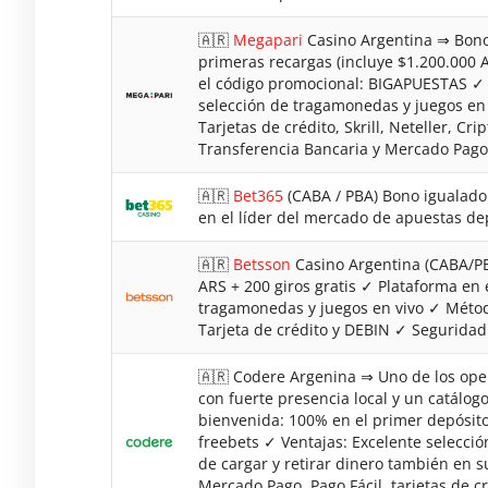
🇦🇷
Megapari
Casino Argentina ⇒ Bono
primeras recargas (incluye $1.200.000 A
el código promocional: BIGAPUESTAS ✓ 
selección de tragamonedas y juegos en
Tarjetas de crédito, Skrill, Neteller, Cr
Transferencia Bancaria y Mercado Pag
🇦🇷
Bet365
(CABA / PBA) Bono igualado
en el líder del mercado de apuestas d
🇦🇷
Betsson
Casino Argentina (CABA/PB
ARS + 200 giros gratis ✓ Plataforma en
tragamonedas y juegos en vivo ✓ Méto
Tarjeta de crédito y DEBIN ✓ Seguridad
🇦🇷 Codere Argenina ⇒ Uno de los ope
con fuerte presencia local y un catálo
bienvenida: 100% en el primer depósit
freebets ✓ Ventajas: Excelente selecció
de cargar y retirar dinero también en 
Mercado Pago, Pago Fácil, tarjetas de c