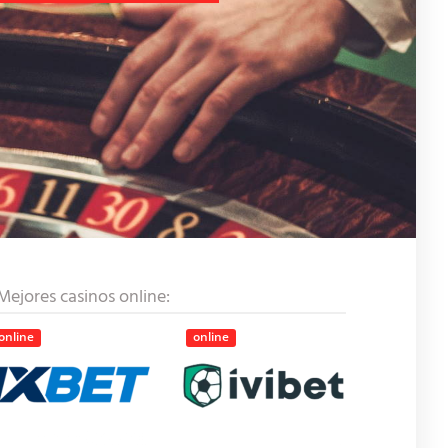
Mejores casinos online:
online
online