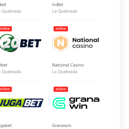
xbet
IviBet
a Quebrada
La Quebrada
online
online
0bet
National Casino
a Quebrada
La Quebrada
online
online
ugabet
Granawin