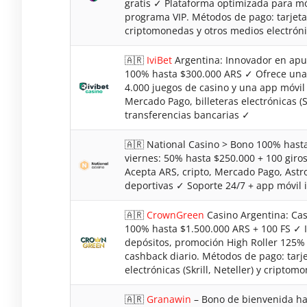
gratis ✓ Plataforma optimizada para m
programa VIP. Métodos de pago: tarjetas
criptomonedas y otros medios electrón
🇦🇷
IviBet
Argentina: Innovador en apue
100% hasta $300.000 ARS ✓ Ofrece una
4.000 juegos de casino y una app móvil 
Mercado Pago, billeteras electrónicas (S
transferencias bancarias ✓
🇦🇷 National Casino > Bono 100% hasta
viernes: 50% hasta $250.000 + 100 giro
Acepta ARS, cripto, Mercado Pago, Astr
deportivas ✓ Soporte 24/7 + app móvil i
🇦🇷
CrownGreen
Casino Argentina: Cas
100% hasta $1.500.000 ARS + 100 FS ✓ 
depósitos, promoción High Roller 125%
cashback diario. Métodos de pago: tarje
electrónicas (Skrill, Neteller) y cript
🇦🇷
Granawin
– Bono de bienvenida ha