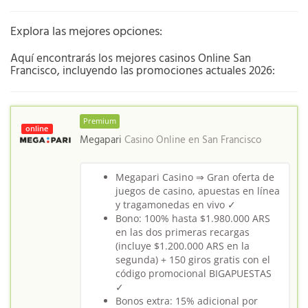
Explora las mejores opciones:
Aquí encontrarás los mejores casinos Online San
Francisco, incluyendo las promociones actuales 2026:
Premium
online
Megapari
Casino Online en
San Francisco
Megapari Casino ⇒ Gran oferta de
juegos de casino, apuestas en línea
y tragamonedas en vivo ✓
Bono: 100% hasta $1.980.000 ARS
en las dos primeras recargas
(incluye $1.200.000 ARS en la
segunda) + 150 giros gratis con el
código promocional BIGAPUESTAS
✓
Bonos extra: 15% adicional por