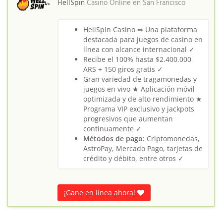
HellSpin
Casino Online en
San Francisco
HellSpin Casino ⇒ Una plataforma
destacada para juegos de casino en
línea con alcance internacional ✓
Recibe el 100% hasta $2.400.000
ARS + 150 giros gratis ✓
Gran variedad de tragamonedas y
juegos en vivo ★ Aplicación móvil
optimizada y de alto rendimiento ★
Programa VIP exclusivo y jackpots
progresivos que aumentan
continuamente ✓
Métodos de pago:
Criptomonedas,
AstroPay, Mercado Pago, tarjetas de
crédito y débito, entre otros ✓
¡Gane en línea ahora!