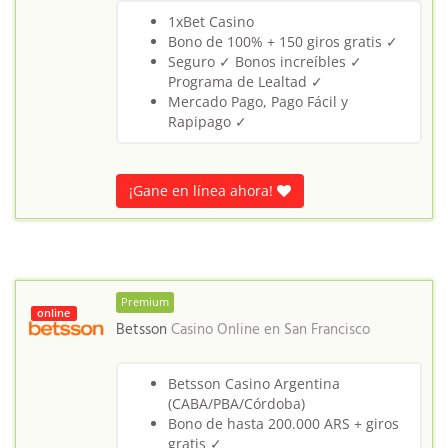
1xBet Casino
Bono de 100% + 150 giros gratis ✓
Seguro ✓ Bonos increíbles ✓
Programa de Lealtad ✓
Mercado Pago, Pago Fácil y
Rapipago ✓
¡Gane en línea ahora!
Premium
online
Betsson
Casino Online en
San Francisco
Betsson Casino Argentina
(CABA/PBA/Córdoba)
Bono de hasta 200.000 ARS + giros
gratis ✓