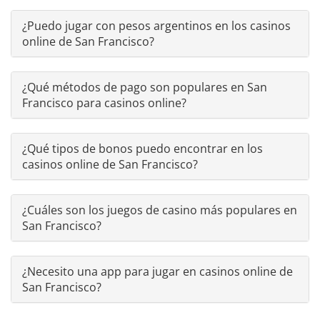
¿Puedo jugar con pesos argentinos en los casinos
online de San Francisco?
¿Qué métodos de pago son populares en San
Francisco para casinos online?
¿Qué tipos de bonos puedo encontrar en los
casinos online de San Francisco?
¿Cuáles son los juegos de casino más populares en
San Francisco?
¿Necesito una app para jugar en casinos online de
San Francisco?