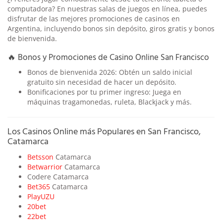
computadora? En nuestras salas de juegos en línea, puedes
disfrutar de las mejores promociones de casinos en
Argentina, incluyendo bonos sin depósito, giros gratis y bonos
de bienvenida.
🔥 Bonos y Promociones de Casino Online San Francisco
Bonos de bienvenida 2026: Obtén un saldo inicial
gratuito sin necesidad de hacer un depósito.
Bonificaciones por tu primer ingreso: Juega en
máquinas tragamonedas, ruleta, Blackjack y más.
Los Casinos Online más Populares en San Francisco,
Catamarca
Betsson
Catamarca
Betwarrior
Catamarca
Codere Catamarca
Bet365
Catamarca
PlayUZU
20bet
22bet