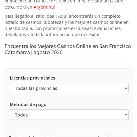
online en San Francisco? ¡Juega en línea o visita un casino
cerca de ti en
Argentina
!
¡Has llegado al sitio ideal! Aquí encontrarás un completo
listado de casinos, ludotecas y los mejores casinos online en
nuestra tabla, con promociones exclusivas, evaluaciones
detalladas y toda la información que necesitas.
Encuentra los Mejores Casinos Online en San Francisco
Catamarca | agosto 2026
Licencias provinciales
Métodos de pago