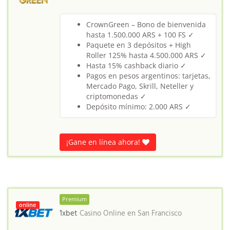
CrownGreen – Bono de bienvenida
hasta 1.500.000 ARS + 100 FS ✓
Paquete en 3 depósitos + High
Roller 125% hasta 4.500.000 ARS ✓
Hasta 15% cashback diario ✓
Pagos en pesos argentinos: tarjetas,
Mercado Pago, Skrill, Neteller y
criptomonedas ✓
Depósito mínimo: 2.000 ARS ✓
¡Gane en línea ahora!
Premium
online
1xbet
Casino Online en
San Francisco