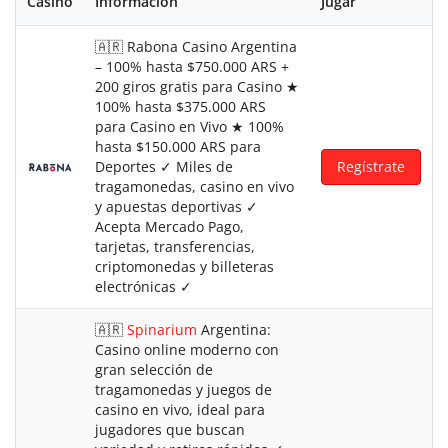
Casino
Información
Jugar
🇦🇷 Rabona Casino Argentina
– 100% hasta $750.000 ARS +
200 giros gratis para Casino ★
100% hasta $375.000 ARS
para Casino en Vivo ★ 100%
hasta $150.000 ARS para
Deportes ✓ Miles de
Regístrate
tragamonedas, casino en vivo
y apuestas deportivas ✓
Acepta Mercado Pago,
tarjetas, transferencias,
criptomonedas y billeteras
electrónicas ✓
🇦🇷
Spinarium
Argentina:
Casino online moderno con
gran selección de
tragamonedas y juegos de
casino en vivo, ideal para
jugadores que buscan