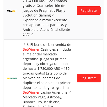
2,124,000 ARS + 220 tiradas
gratis ✓ Gran selección de
juegos de Pragmatic Play y
Regístrate
Evolution Gaming ✓
Experiencia móvil excelente
con aplicaciones para iOS y
Android ✓ Atención al cliente
24/7 ✓
🇦🇷 El bono de bienvenida de
BetWinner
Casino es sin duda
el mejor del mercado
argentino. ¡Haga su primer
depósito y obtenga un bono
de hasta 1.780.000 ARS + 150
tiradas gratis! Este bono de
bienvenida, además de
Regístrate
duplicar el saldo de tu primer
depósito, te da giros gratis en
BetWinner
casino Argentina ✓
Mercado Pago, Astropay,
Binance Pay, Icash.one,
Tarjetas de crédito,