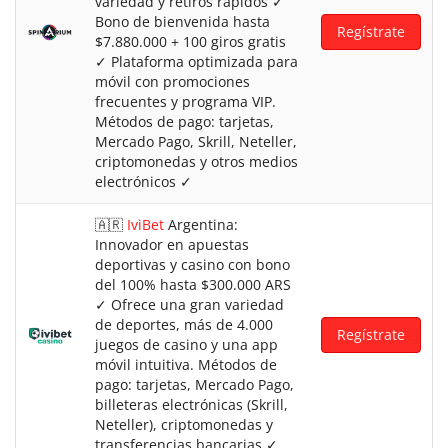
variedad y retiros rápidos ✓
Bono de bienvenida hasta
Regístrate
$7.880.000 + 100 giros gratis
✓ Plataforma optimizada para
móvil con promociones
frecuentes y programa VIP.
Métodos de pago: tarjetas,
Mercado Pago, Skrill, Neteller,
criptomonedas y otros medios
electrónicos ✓
🇦🇷
IviBet
Argentina:
Innovador en apuestas
deportivas y casino con bono
del 100% hasta $300.000 ARS
✓ Ofrece una gran variedad
de deportes, más de 4.000
Regístrate
juegos de casino y una app
móvil intuitiva. Métodos de
pago: tarjetas, Mercado Pago,
billeteras electrónicas (Skrill,
Neteller), criptomonedas y
transferencias bancarias ✓