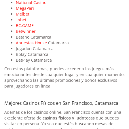
National Casino
MegaPari
Melbet
1xbet
BC.GAME
Betwinner
Betano Catamarca
Apuestas House
Catamarca
Jugadon Catamarca
Bplay Catamarca
BetPlay Catamarca
Con estas plataformas, puedes acceder a los juegos más
emocionantes desde cualquier lugar y en cualquier momento,
aprovechando las últimas promociones y bonos exclusivos
para jugadores en línea.
Mejores Casinos Físicos en San Francisco, Catamarca
Además de los casinos online, San Francisco cuenta con una
excelente oferta de
casinos físicos y ludotecas
que puedes
visitar en persona. Ya sea que estés buscando mesas de