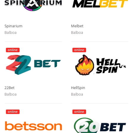
Spinarium
Melbet
Balboa
Balboa
online
online
22Bet
HellSpin
Balboa
Balboa
online
online