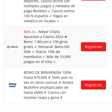
deportes, casino online con
múltiples juegos y métodos de
pago flexibles ✓ Casino online
100 % español ✓ Pagos en
metálico en locales ✓
Bets.io
– Mejor Cripto
Apuestas y Casino 2024 ★
Bono: 1 Bitcoin y 100 giros
gratis ✓ Semanal: Bono del
Regístrate
50% ✓ Diario: 10% de
reembolso ✓ Más de 10,000
juegos en el sitio ✓
BONO DE BIENVENIDA 100%
hasta $70,000 ✔ Slots que no
ves en otros casinos ✔ Ruleta
Regístrate
MultiFire (multiplicador de
hasta x500) ✔ Casino con
tarjetas raspa y gana ✔