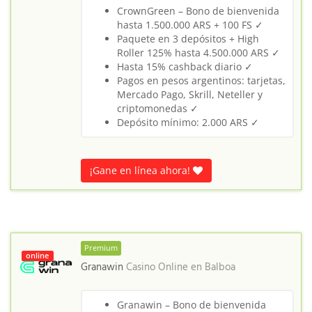
CrownGreen – Bono de bienvenida
hasta 1.500.000 ARS + 100 FS ✓
Paquete en 3 depósitos + High
Roller 125% hasta 4.500.000 ARS ✓
Hasta 15% cashback diario ✓
Pagos en pesos argentinos: tarjetas,
Mercado Pago, Skrill, Neteller y
criptomonedas ✓
Depósito mínimo: 2.000 ARS ✓
¡Gane en línea ahora!
Premium
online
Granawin
Casino Online en
Balboa
Granawin – Bono de bienvenida