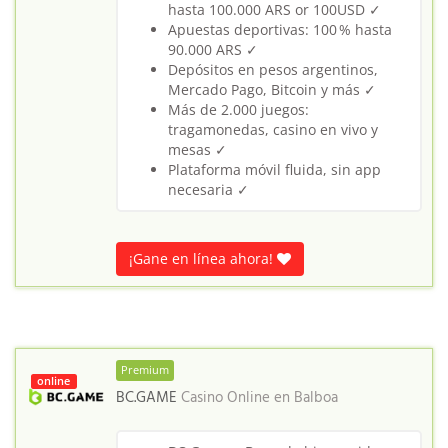
hasta 100.000 ARS or 100USD ✓
Apuestas deportivas: 100 % hasta
90.000 ARS ✓
Depósitos en pesos argentinos,
Mercado Pago, Bitcoin y más ✓
Más de 2.000 juegos:
tragamonedas, casino en vivo y
mesas ✓
Plataforma móvil fluida, sin app
necesaria ✓
¡Gane en línea ahora!
Premium
online
BC.GAME
Casino Online en
Balboa