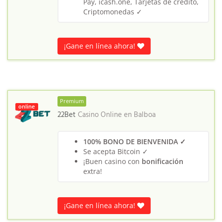
Pay, icash.one, Tarjetas de crédito,
Criptomonedas ✓
¡Gane en línea ahora!
Premium
online
22Bet
Casino Online en
Balboa
100% BONO DE BIENVENIDA ✓
Se acepta Bitcoin ✓
¡Buen casino con
bonificación
extra!
¡Gane en línea ahora!