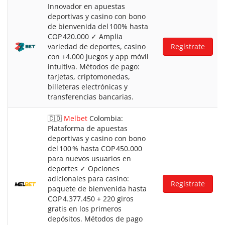
Innovador en apuestas
deportivas y casino con bono
de bienvenida del 100% hasta
COP 420.000 ✓ Amplia
variedad de deportes, casino
Regístrate
con +4.000 juegos y app móvil
intuitiva. Métodos de pago:
tarjetas, criptomonedas,
billeteras electrónicas y
transferencias bancarias.
🇨🇴
Melbet
Colombia:
Plataforma de apuestas
deportivas y casino con bono
del 100 % hasta COP 450.000
para nuevos usuarios en
deportes ✓ Opciones
adicionales para casino:
Regístrate
paquete de bienvenida hasta
COP 4.377.450 + 220 giros
gratis en los primeros
depósitos. Métodos de pago