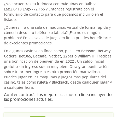
¿No encuentras tu ludoteca con máquinas en Balboa
Lat:2.0418 Lng:-772.165 ? Entonces regístrate con el
formulario de contacto para que podamos incluirlo en el
listado.
¿Quieres ir a una sala de máquinas virtual de forma rápida y
cómoda desde tu teléfono o tableta? ¡Eso no es ningún
problema! En las salas de juego en línea puedes beneficiarte
de excelentes promociones.
En algunos casinos en línea como, p. ej., en
Betsson
,
Betway
,
Codere
,
Bet365, Betsafe, Netbet, 22bet
o
William
Hill
recibes
una bonificación de bienvenida
en 2022
. Un saldo inicial
gratuito sin ingreso suena muy bien. Otra gran bonificación
sobre tu primer ingreso es otra promoción maravillosa.
Puedes jugar en las máquinas y juegos más populares del
casino, tales como
ruleta
y
Blackjack
, desde cualquier lugar y
a cualquier hora.
Aquí encontrarás los mejores casinos en línea incluyendo
las promociones actuales: