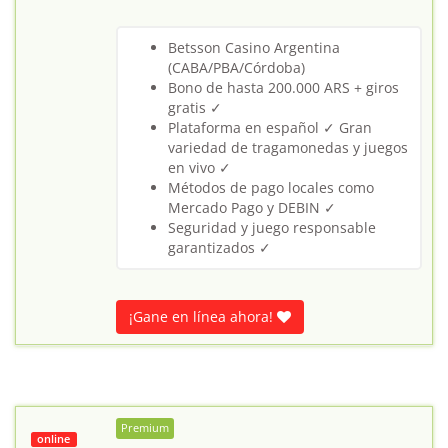
Betsson Casino Argentina
(CABA/PBA/Córdoba)
Bono de hasta 200.000 ARS + giros
gratis ✓
Plataforma en español ✓ Gran
variedad de tragamonedas y juegos
en vivo ✓
Métodos de pago locales como
Mercado Pago y DEBIN ✓
Seguridad y juego responsable
garantizados ✓
¡Gane en línea ahora!
Premium
online