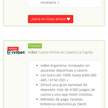
necesaria ✓
¡Gane en línea ahora!
Premium
online
IviBet
Casino Online en
Caserío La Capilla
IviBet Argentina: Innovador en
apuestas deportivas y casino
con bono del 100% hasta $300.000
ARS / $150 USD ✓
Ofrece una gran variedad de
deportes, más de 4.000 juegos de
casino y una app móvil intuitiva.
Métodos de pago: tarjetas,
billeteras electrónicas (Skrill,