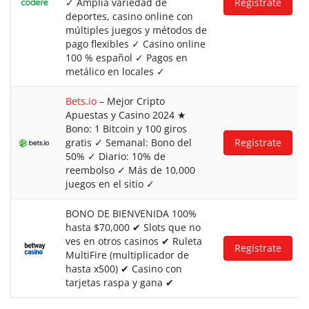
✓ Amplia variedad de
Regístrate
deportes, casino online con
múltiples juegos y métodos de
pago flexibles ✓ Casino online
100 % español ✓ Pagos en
metálico en locales ✓
Bets.io
– Mejor Cripto
Apuestas y Casino 2024 ★
Bono: 1 Bitcoin y 100 giros
gratis ✓ Semanal: Bono del
Regístrate
50% ✓ Diario: 10% de
reembolso ✓ Más de 10,000
juegos en el sitio ✓
BONO DE BIENVENIDA 100%
hasta $70,000 ✔ Slots que no
ves en otros casinos ✔ Ruleta
Regístrate
MultiFire (multiplicador de
hasta x500) ✔ Casino con
tarjetas raspa y gana ✔