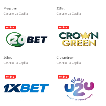
Megapari
22Bet
Caserío La Capilla
Caserío La Capilla
online
online
20bet
CrownGreen
Caserío La Capilla
Caserío La Capilla
online
online