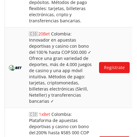
depósitos. Métodos de pago
flexibles: tarjetas, billeteras
electrónicas, cripto y
transferencias bancarias.
🇨🇴
20Bet
Colombia:
Innovador en apuestas
deportivas y casino con bono
del 100 % hasta COP 500.000 ✓
Ofrece una gran variedad de
deportes, más de 4.000 juegos
Regístrate
de casino y una app móvil
intuitiva. Métodos de pago:
tarjetas, criptomonedas,
billeteras electrónicas (Skrill,
Neteller) y transferencias
bancarias ✓
🇨🇴
1xBet
Colombia:
Plataforma de apuestas
deportivas y casino con bono
del 200% hasta $585 000 COP