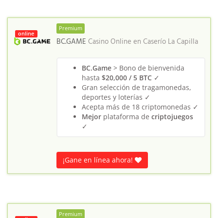
Premium
online
BC.GAME
Casino Online en
Caserío La Capilla
BC.Game
> Bono de bienvenida
hasta
$20,000 / 5 BTC
✓
Gran selección de tragamonedas,
deportes y loterías ✓
Acepta más de 18 criptomonedas ✓
Mejor
plataforma de
criptojuegos
✓
¡Gane en línea ahora!
Premium