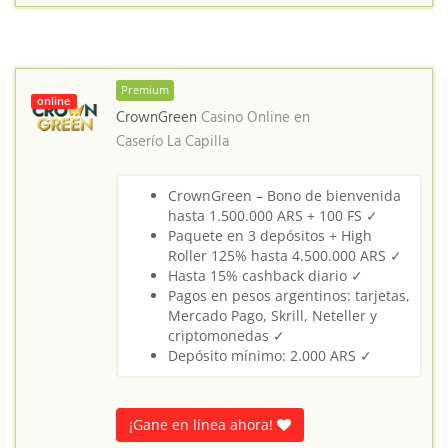
Premium
online
CrownGreen
Casino Online en
Caserío La Capilla
CrownGreen – Bono de bienvenida
hasta 1.500.000 ARS + 100 FS ✓
Paquete en 3 depósitos + High
Roller 125% hasta 4.500.000 ARS ✓
Hasta 15% cashback diario ✓
Pagos en pesos argentinos: tarjetas,
Mercado Pago, Skrill, Neteller y
criptomonedas ✓
Depósito mínimo: 2.000 ARS ✓
¡Gane en línea ahora!