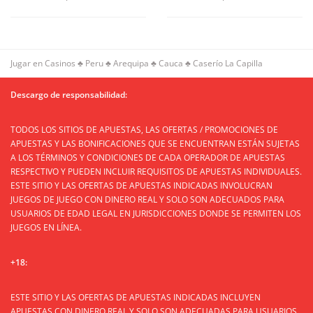
Jugar en Casinos
♣
Peru
♣
Arequipa
♣
Cauca
♣
Caserío La Capilla
Descargo de responsabilidad:
TODOS LOS SITIOS DE APUESTAS, LAS OFERTAS / PROMOCIONES DE
APUESTAS Y LAS BONIFICACIONES QUE SE ENCUENTRAN ESTÁN SUJETAS
A LOS TÉRMINOS Y CONDICIONES DE CADA OPERADOR DE APUESTAS
RESPECTIVO Y PUEDEN INCLUIR REQUISITOS DE APUESTAS INDIVIDUALES.
ESTE SITIO Y LAS OFERTAS DE APUESTAS INDICADAS INVOLUCRAN
JUEGOS DE JUEGO CON DINERO REAL Y SOLO SON ADECUADOS PARA
USUARIOS DE EDAD LEGAL EN JURISDICCIONES DONDE SE PERMITEN LOS
JUEGOS EN LÍNEA.
+18:
ESTE SITIO Y LAS OFERTAS DE APUESTAS INDICADAS INCLUYEN
APUESTAS CON DINERO REAL Y SOLO SON ADECUADAS PARA USUARIOS