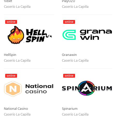
1xbet
PlayUZU
Caserío La Capilla
Caserío La Capilla
online
online
HellSpin
Granawin
Caserío La Capilla
Caserío La Capilla
online
online
National Casino
Spinarium
Caserío La Capilla
Caserío La Capilla