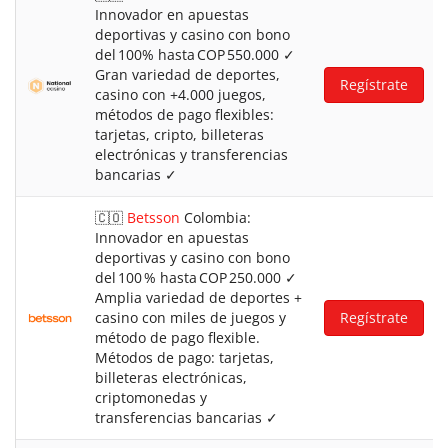
Innovador en apuestas
deportivas y casino con bono
del 100% hasta COP 550.000 ✓
Gran variedad de deportes,
Regístrate
casino con +4.000 juegos,
métodos de pago flexibles:
tarjetas, cripto, billeteras
electrónicas y transferencias
bancarias ✓
🇨🇴
Betsson
Colombia:
Innovador en apuestas
deportivas y casino con bono
del 100 % hasta COP 250.000 ✓
Amplia variedad de deportes +
casino con miles de juegos y
Regístrate
método de pago flexible.
Métodos de pago: tarjetas,
billeteras electrónicas,
criptomonedas y
transferencias bancarias ✓