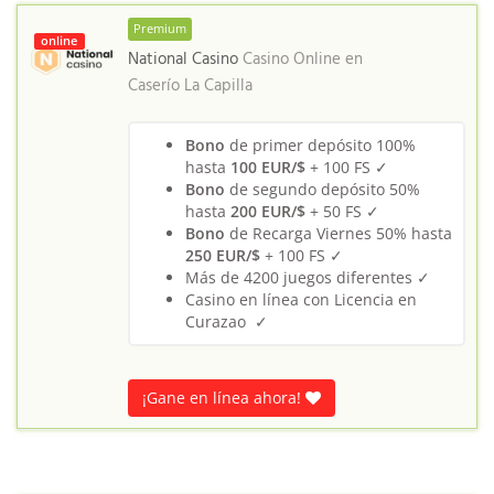
Premium
online
National Casino
Casino Online en
Caserío La Capilla
Bono
de primer depósito 100%
hasta
100 EUR/$
+ 100 FS ✓
Bono
de segundo depósito 50%
hasta
200 EUR/$
+ 50 FS ✓
Bono
de Recarga Viernes 50% hasta
250 EUR/$
+ 100 FS ✓
Más de 4200 juegos diferentes ✓
Casino en línea con Licencia en
Curazao ✓
¡Gane en línea ahora!