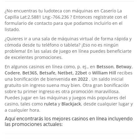
¿No encuentras tu ludoteca con máquinas en Caserío La
Capilla Lat:2.5881 Lng:-766.236 ? Entonces regístrate con el
formulario de contacto para que podamos incluirlo en el
listado.
¿Quieres ir a una sala de máquinas virtual de forma rápida y
cómoda desde tu teléfono o tableta? ¡Eso no es ningún
problema! En las salas de juego en línea puedes beneficiarte
de excelentes promociones.
En algunos casinos en línea como, p. ej., en
Betsson
,
Betway
,
Codere
,
Bet365, Betsafe, Netbet, 22bet
o
William
Hill
recibes
una bonificación de bienvenida
en 2022
. Un saldo inicial
gratuito sin ingreso suena muy bien. Otra gran bonificación
sobre tu primer ingreso es otra promoción maravillosa.
Puedes jugar en las máquinas y juegos más populares del
casino, tales como
ruleta
y
Blackjack
, desde cualquier lugar y
a cualquier hora.
Aquí encontrarás los mejores casinos en línea incluyendo
las promociones actuales: