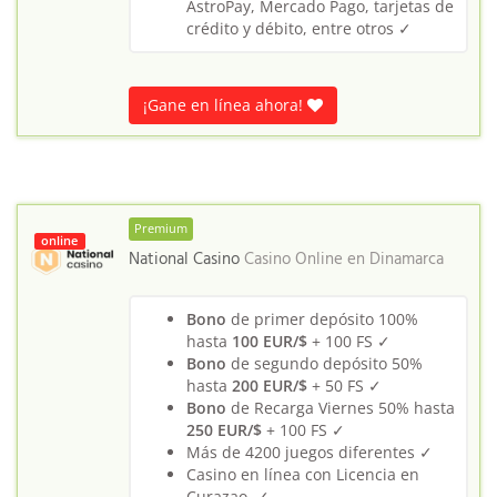
AstroPay, Mercado Pago, tarjetas de
crédito y débito, entre otros ✓
¡Gane en línea ahora!
Premium
online
National Casino
Casino Online en
Dinamarca
Bono
de primer depósito 100%
hasta
100 EUR/$
+ 100 FS ✓
Bono
de segundo depósito 50%
hasta
200 EUR/$
+ 50 FS ✓
Bono
de Recarga Viernes 50% hasta
250 EUR/$
+ 100 FS ✓
Más de 4200 juegos diferentes ✓
Casino en línea con Licencia en
Curazao ✓