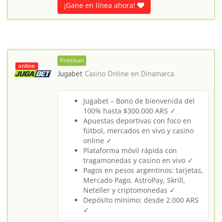
¡Gane en línea ahora!
Premium
online
Jugabet
Casino Online en
Dinamarca
Jugabet – Bono de bienvenida del
100% hasta $300.000 ARS ✓
Apuestas deportivas con foco en
fútbol, mercados en vivo y casino
online ✓
Plataforma móvil rápida con
tragamonedas y casino en vivo ✓
Pagos en pesos argentinos: tarjetas,
Mercado Pago, AstroPay, Skrill,
Neteller y criptomonedas ✓
Depósito mínimo: desde 2.000 ARS
✓