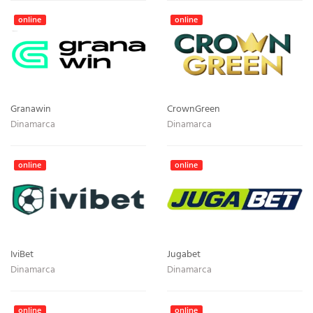
online
online
Granawin
CrownGreen
Dinamarca
Dinamarca
online
online
IviBet
Jugabet
Dinamarca
Dinamarca
online
online