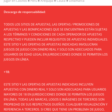
Jugar en Casinos
♣
Peru
♣
Arequipa
♣
Cauca
♣
Dinamarca
Descargo de responsabilidad:
TODOS LOS SITIOS DE APUESTAS, LAS OFERTAS / PROMOCIONES DE
APUESTAS Y LAS BONIFICACIONES QUE SE ENCUENTRAN ESTÁN SUJETAS
A LOS TÉRMINOS Y CONDICIONES DE CADA OPERADOR DE APUESTAS
RESPECTIVO Y PUEDEN INCLUIR REQUISITOS DE APUESTAS INDIVIDUALES.
ESTE SITIO Y LAS OFERTAS DE APUESTAS INDICADAS INVOLUCRAN
JUEGOS DE JUEGO CON DINERO REAL Y SOLO SON ADECUADOS PARA
USUARIOS DE EDAD LEGAL EN JURISDICCIONES DONDE SE PERMITEN LOS
JUEGOS EN LÍNEA.
+18:
ESTE SITIO Y LAS OFERTAS DE APUESTAS INDICADAS INCLUYEN
APUESTAS CON DINERO REAL Y SOLO SON ADECUADAS PARA USUARIOS
MAYORES DE 18 EN JURISDICCIONES DONDE SE PERMITEN LOS JUEGOS
EN LÍNEA. TODAS LAS MARCAS, LOGOS E IMÁGENES DE TERCEROS SON
PROPIEDAD DE SUS RESPECTIVOS DUEÑOS. CUALQUIER VISUALIZACIÓN Y
REFERENCIA A TERCEROS. SI CREE QUE TIENE UN PROBLEMA DE JUEGO,