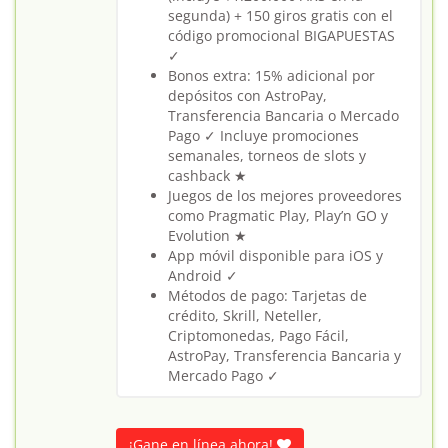
segunda) + 150 giros gratis con el
código promocional BIGAPUESTAS
✓
Bonos extra: 15% adicional por
depósitos con AstroPay,
Transferencia Bancaria o Mercado
Pago ✓ Incluye promociones
semanales, torneos de slots y
cashback ★
Juegos de los mejores proveedores
como Pragmatic Play, Play’n GO y
Evolution ★
App móvil disponible para iOS y
Android ✓
Métodos de pago: Tarjetas de
crédito, Skrill, Neteller,
Criptomonedas, Pago Fácil,
AstroPay, Transferencia Bancaria y
Mercado Pago ✓
¡Gane en línea ahora!