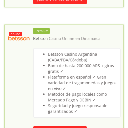
Premium
online
Betsson
Casino Online en
Dinamarca
Betsson Casino Argentina
(CABA/PBA/Córdoba)
Bono de hasta 200.000 ARS + giros
gratis ✓
Plataforma en español ✓ Gran
variedad de tragamonedas y juegos
en vivo ✓
Métodos de pago locales como
Mercado Pago y DEBIN ✓
Seguridad y juego responsable
garantizados ✓