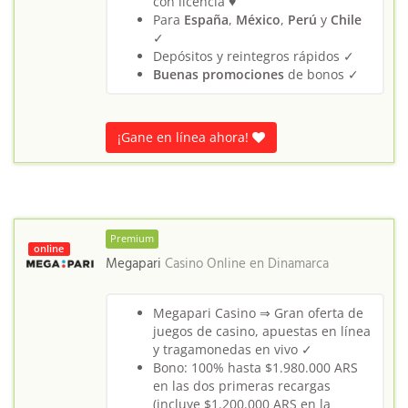
con licencia ♥
Para
España
,
México
,
Perú
y
Chile
✓
Depósitos y reintegros rápidos ✓
Buenas promociones
de bonos ✓
¡Gane en línea ahora!
Premium
online
Megapari
Casino Online en
Dinamarca
Megapari Casino ⇒ Gran oferta de
juegos de casino, apuestas en línea
y tragamonedas en vivo ✓
Bono: 100% hasta $1.980.000 ARS
en las dos primeras recargas
(incluye $1.200.000 ARS en la