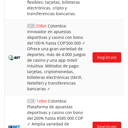
flexibles: tarjetas, billeteras
electrónicas, cripto y
transferencias bancarias.
🇨🇴
20Bet
Colombia:
Innovador en apuestas
deportivas y casino con bono
del 100 % hasta COP 500.000 ✓
Ofrece una gran variedad de
deportes, más de 4.000 juegos
Regístrate
de casino y una app móvil
intuitiva. Métodos de pago:
tarjetas, criptomonedas,
billeteras electrónicas (Skrill,
Neteller) y transferencias
bancarias ✓
🇨🇴
1xBet
Colombia:
Plataforma de apuestas
deportivas y casino con bono
del 200% hasta $585 000 COP
✓ Amplia variedad de
Regístrate