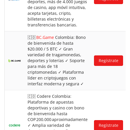
deportes, más de 4.000 juegos
de casino, app móvil intuitiva,
acepta tarjetas, cripto,
billeteras electrónicas y
transferencias bancarias.
🇨🇴
BC.Game
Colombia: Bono
de bienvenida de hasta
$20.000 / 5 BTC ✓ Gran
variedad de tragamonedas,
deportes y loterías ✓ Soporte
Regístrate
para más de 18
criptomonedas ✓ Plataforma
líder en criptojuegos con
interfaz moderna y segura ✓
🇨🇴 Codere Colombia:
Plataforma de apuestas
deportivas y casino con bono
de bienvenida hasta
COP 200.000 aproximadamente
✓ Amplia variedad de
Regístrate