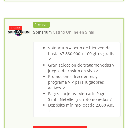
Premium
online
Spinarium
Casino Online en
Sinaí
Spinarium – Bono de bienvenida
hasta $7.880.000 + 100 giros gratis
✓
Gran selección de tragamonedas y
juegos de casino en vivo ✓
Promociones frecuentes y
programa VIP para jugadores
activos ✓
Pagos: tarjetas, Mercado Pago,
Skrill, Neteller y criptomonedas ✓
Depósito mínimo: desde 2.000 ARS
✓