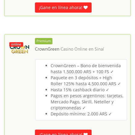
¡Gane en línea ahora!
Premium
online
CrownGreen
Casino Online en
Sinaí
CrownGreen – Bono de bienvenida
hasta 1.500.000 ARS + 100 FS ✓
Paquete en 3 depósitos + High
Roller 125% hasta 4.500.000 ARS ✓
Hasta 15% cashback diario ✓
Pagos en pesos argentinos: tarjetas,
Mercado Pago, Skrill, Neteller y
criptomonedas ✓
Depósito mínimo: 2.000 ARS ✓
¡Gane en línea ahora!