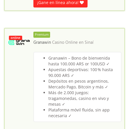
¡Gane en línea ahora!
Premium
online
Granawin
Casino Online en
Sinaí
Granawin – Bono de bienvenida
hasta 100.000 ARS or 100USD ✓
Apuestas deportivas: 100 % hasta
90.000 ARS ✓
Depósitos en pesos argentinos,
Mercado Pago, Bitcoin y más ✓
Más de 2.000 juegos:
tragamonedas, casino en vivo y
mesas ✓
Plataforma móvil fluida, sin app
necesaria ✓