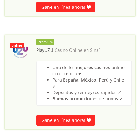
¡Gane en línea ahora!
Premium
online
PlayUZU
Casino Online en
Sinaí
Uno de los
mejores casinos
online
con licencia ♥
Para
España
,
México
,
Perú
y
Chile
✓
Depósitos y reintegros rápidos ✓
Buenas promociones
de bonos ✓
¡Gane en línea ahora!