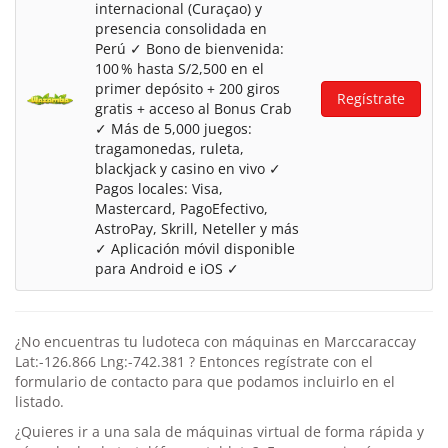
internacional (Curaçao) y
presencia consolidada en
Perú ✓ Bono de bienvenida:
100 % hasta S/2,500 en el
primer depósito + 200 giros
Regístrate
gratis + acceso al Bonus Crab
✓ Más de 5,000 juegos:
tragamonedas, ruleta,
blackjack y casino en vivo ✓
Pagos locales: Visa,
Mastercard, PagoEfectivo,
AstroPay, Skrill, Neteller y más
✓ Aplicación móvil disponible
para Android e iOS ✓
¿No encuentras tu ludoteca con máquinas en Marccaraccay
Lat:-126.866 Lng:-742.381 ? Entonces regístrate con el
formulario de contacto para que podamos incluirlo en el
listado.
¿Quieres ir a una sala de máquinas virtual de forma rápida y