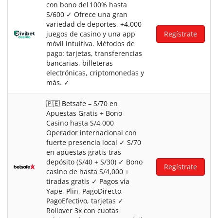
con bono del 100% hasta
S/600 ✓ Ofrece una gran
variedad de deportes, +4.000
juegos de casino y una app
Regístrate
móvil intuitiva. Métodos de
pago: tarjetas, transferencias
bancarias, billeteras
electrónicas, criptomonedas y
más. ✓
🇵🇪 Betsafe – S/70 en
Apuestas Gratis + Bono
Casino hasta S/4,000
Operador internacional con
fuerte presencia local ✓ S/70
en apuestas gratis tras
depósito (S/40 + S/30) ✓ Bono
Regístrate
casino de hasta S/4,000 +
tiradas gratis ✓ Pagos vía
Yape, Plin, PagoDirecto,
PagoEfectivo, tarjetas ✓
Rollover 3x con cuotas