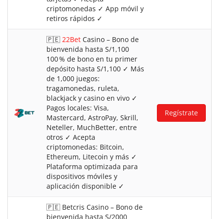
criptomonedas ✓ App móvil y
retiros rápidos ✓
🇵🇪
22Bet
Casino – Bono de
bienvenida hasta S/1,100
100 % de bono en tu primer
depósito hasta S/1,100 ✓ Más
de 1,000 juegos:
tragamonedas, ruleta,
blackjack y casino en vivo ✓
Pagos locales: Visa,
Regístrate
Mastercard, AstroPay, Skrill,
Neteller, MuchBetter, entre
otros ✓ Acepta
criptomonedas: Bitcoin,
Ethereum, Litecoin y más ✓
Plataforma optimizada para
dispositivos móviles y
aplicación disponible ✓
🇵🇪 Betcris Casino – Bono de
bienvenida hasta S/2000