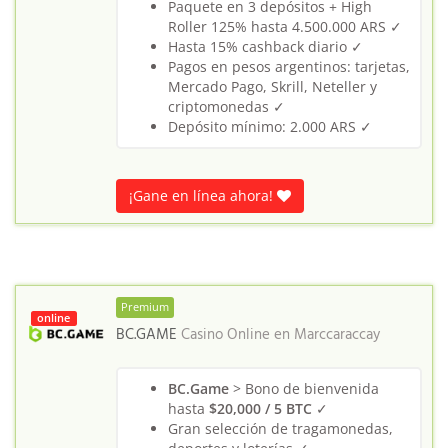
Paquete en 3 depósitos + High
Roller 125% hasta 4.500.000 ARS ✓
Hasta 15% cashback diario ✓
Pagos en pesos argentinos: tarjetas,
Mercado Pago, Skrill, Neteller y
criptomonedas ✓
Depósito mínimo: 2.000 ARS ✓
¡Gane en línea ahora!
Premium
online
BC.GAME
Casino Online en
Marccaraccay
BC.Game
> Bono de bienvenida
hasta
$20,000 / 5 BTC
✓
Gran selección de tragamonedas,