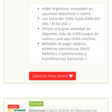
IviBet Argentina: Innovador en
apuestas deportivas y casino
con bono del 100% hasta $300.000
ARS / $150 USD ✓
Ofrece una gran variedad de
deportes, más de 4.000 juegos de
casino y una app móvil intuitiva.
Métodos de pago: tarjetas,
billeteras electrónicas (Skrill,
Neteller), criptomonedas y
transferencias bancarias ✓
¡Gane en línea ahora!
Premium
online
Betwinner
Casino Online en
Marccaraccay