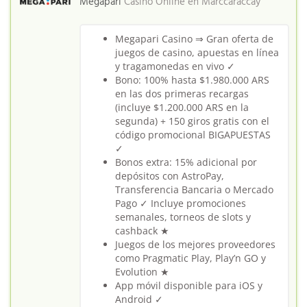
Megapari
Casino Online en
Marccaraccay
Megapari Casino ⇒ Gran oferta de
juegos de casino, apuestas en línea
y tragamonedas en vivo ✓
Bono: 100% hasta $1.980.000 ARS
en las dos primeras recargas
(incluye $1.200.000 ARS en la
segunda) + 150 giros gratis con el
código promocional BIGAPUESTAS
✓
Bonos extra: 15% adicional por
depósitos con AstroPay,
Transferencia Bancaria o Mercado
Pago ✓ Incluye promociones
semanales, torneos de slots y
cashback ★
Juegos de los mejores proveedores
como Pragmatic Play, Play’n GO y
Evolution ★
App móvil disponible para iOS y
Android ✓