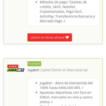
Métodos de pago: Tarjetas de
crédito, Skrill, Neteller,
Criptomonedas, Pago Fácil,
AstroPay, Transferencia Bancaria y
Mercado Pago ✓
¡Gane en línea ahora!
Premium
online
Jugabet
Casino Online en
Marccaraccay
Jugabet – Bono de bienvenida del
100% hasta $300.000 ARS ✓
Apuestas deportivas con foco en
fútbol, mercados en vivo y casino
online ✓