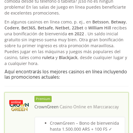
cómoda desde tu teléfono o tableta? ¡Eso no es ningún
problema! En las salas de juego en línea puedes beneficiarte
de excelentes promociones.
En algunos casinos en línea como, p. ej., en
Betsson
,
Betway
,
Codere
,
Bet365, Betsafe, Netbet, 22bet
o
William
Hill
recibes
una bonificación de bienvenida
en 2022
. Un saldo inicial
gratuito sin ingreso suena muy bien. Otra gran bonificación
sobre tu primer ingreso es otra promoción maravillosa.
Puedes jugar en las máquinas y juegos más populares del
casino, tales como
ruleta
y
Blackjack
, desde cualquier lugar y
a cualquier hora.
Aquí encontrarás los mejores casinos en línea incluyendo
las promociones actuales:
Premium
online
CrownGreen
Casino Online en
Marccaraccay
CrownGreen – Bono de bienvenida
hasta 1.500.000 ARS + 100 FS ✓