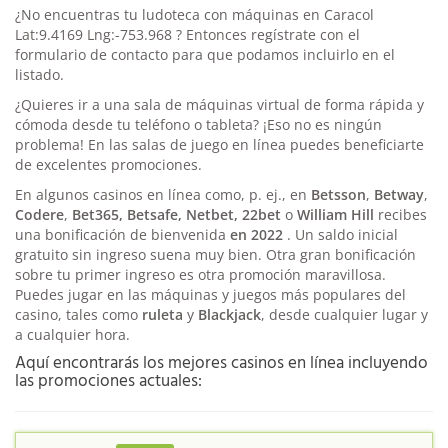
¿No encuentras tu ludoteca con máquinas en Caracol
Lat:9.4169 Lng:-753.968 ? Entonces regístrate con el
formulario de contacto para que podamos incluirlo en el
listado.
¿Quieres ir a una sala de máquinas virtual de forma rápida y
cómoda desde tu teléfono o tableta? ¡Eso no es ningún
problema! En las salas de juego en línea puedes beneficiarte
de excelentes promociones.
En algunos casinos en línea como, p. ej., en
Betsson
,
Betway
,
Codere
,
Bet365, Betsafe, Netbet, 22bet
o
William
Hill
recibes
una bonificación de bienvenida
en 2022
. Un saldo inicial
gratuito sin ingreso suena muy bien. Otra gran bonificación
sobre tu primer ingreso es otra promoción maravillosa.
Puedes jugar en las máquinas y juegos más populares del
casino, tales como
ruleta
y
Blackjack
, desde cualquier lugar y
a cualquier hora.
Aquí encontrarás los mejores casinos en línea incluyendo
las promociones actuales: