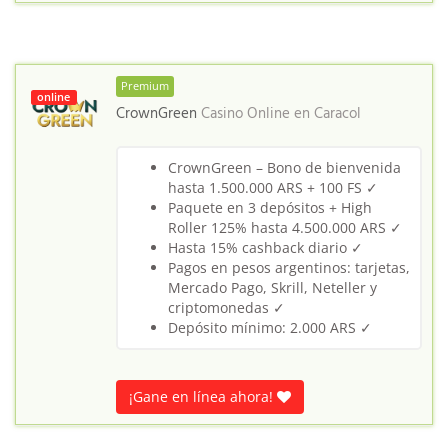
Premium
online
CrownGreen
Casino Online en
Caracol
CrownGreen – Bono de bienvenida
hasta 1.500.000 ARS + 100 FS ✓
Paquete en 3 depósitos + High
Roller 125% hasta 4.500.000 ARS ✓
Hasta 15% cashback diario ✓
Pagos en pesos argentinos: tarjetas,
Mercado Pago, Skrill, Neteller y
criptomonedas ✓
Depósito mínimo: 2.000 ARS ✓
¡Gane en línea ahora!