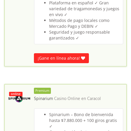
Plataforma en español ✓ Gran
variedad de tragamonedas y juegos
en vivo ✓
Métodos de pago locales como
Mercado Pago y DEBIN ✓
Seguridad y juego responsable
garantizados ✓
¡Gane en línea ahora!
Premium
online
Spinarium
Casino Online en
Caracol
Spinarium – Bono de bienvenida
hasta $7.880.000 + 100 giros gratis
✓