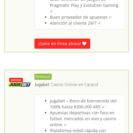
Pragmatic Play y Evolution Gaming
✓
Buen proveedor de apuestas ✓
Atención al cliente 24/7 ✓
¡Gane en línea ahora!
Premium
online
Jugabet
Casino Online en
Caracol
Jugabet – Bono de bienvenida del
100% hasta $300.000 ARS ✓
Apuestas deportivas con foco en
fútbol, mercados en vivo y casino
online ✓
Plataforma móvil rápida con