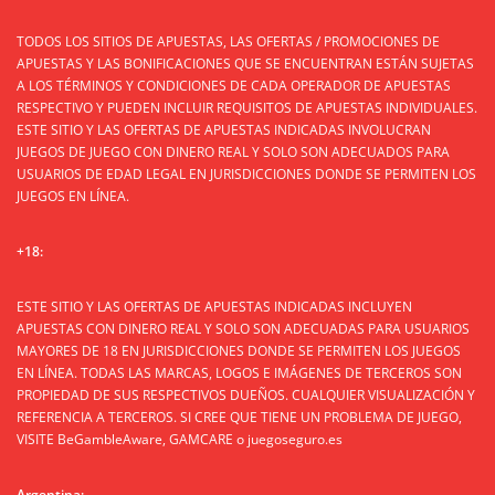
TODOS LOS SITIOS DE APUESTAS, LAS OFERTAS / PROMOCIONES DE
APUESTAS Y LAS BONIFICACIONES QUE SE ENCUENTRAN ESTÁN SUJETAS
A LOS TÉRMINOS Y CONDICIONES DE CADA OPERADOR DE APUESTAS
RESPECTIVO Y PUEDEN INCLUIR REQUISITOS DE APUESTAS INDIVIDUALES.
ESTE SITIO Y LAS OFERTAS DE APUESTAS INDICADAS INVOLUCRAN
JUEGOS DE JUEGO CON DINERO REAL Y SOLO SON ADECUADOS PARA
USUARIOS DE EDAD LEGAL EN JURISDICCIONES DONDE SE PERMITEN LOS
JUEGOS EN LÍNEA.
+18:
ESTE SITIO Y LAS OFERTAS DE APUESTAS INDICADAS INCLUYEN
APUESTAS CON DINERO REAL Y SOLO SON ADECUADAS PARA USUARIOS
MAYORES DE 18 EN JURISDICCIONES DONDE SE PERMITEN LOS JUEGOS
EN LÍNEA. TODAS LAS MARCAS, LOGOS E IMÁGENES DE TERCEROS SON
PROPIEDAD DE SUS RESPECTIVOS DUEÑOS. CUALQUIER VISUALIZACIÓN Y
REFERENCIA A TERCEROS. SI CREE QUE TIENE UN PROBLEMA DE JUEGO,
VISITE BeGambleAware, GAMCARE o juegoseguro.es
Argentina: