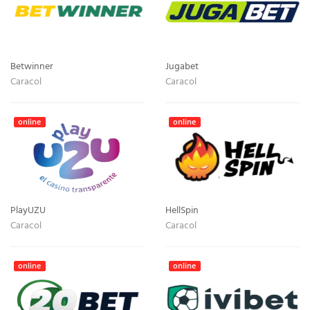
Betwinner
Jugabet
Caracol
Caracol
online
online
PlayUZU
HellSpin
Caracol
Caracol
online
online