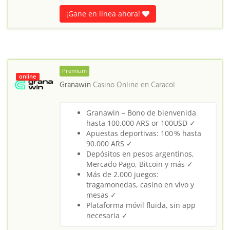
¡Gane en línea ahora!
Premium
online
Granawin
Casino Online en
Caracol
Granawin – Bono de bienvenida
hasta 100.000 ARS or 100USD ✓
Apuestas deportivas: 100 % hasta
90.000 ARS ✓
Depósitos en pesos argentinos,
Mercado Pago, Bitcoin y más ✓
Más de 2.000 juegos:
tragamonedas, casino en vivo y
mesas ✓
Plataforma móvil fluida, sin app
necesaria ✓