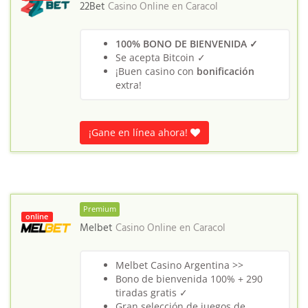
22Bet
Casino Online en
Caracol
100% BONO DE BIENVENIDA ✓
Se acepta Bitcoin ✓
¡Buen casino con
bonificación
extra!
¡Gane en línea ahora!
Premium
online
Melbet
Casino Online en
Caracol
Melbet Casino Argentina >>
Bono de bienvenida 100% + 290
tiradas gratis ✓
Gran selección de juegos de