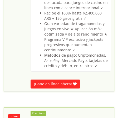
destacada para juegos de casino en
línea con alcance internacional ✓
Recibe el 100% hasta $2.400.000
ARS + 150 giros gratis ✓
Gran variedad de tragamonedas y
juegos en vivo ★ Aplicación móvil
optimizada y de alto rendimiento ★
Programa VIP exclusivo y jackpots
progresivos que aumentan
continuamente ✓
Métodos de pago:
Criptomonedas,
AstroPay, Mercado Pago, tarjetas de
crédito y débito, entre otros ✓
¡Gane en línea ahora!
Premium
online