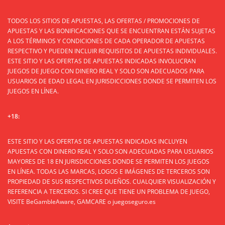
TODOS LOS SITIOS DE APUESTAS, LAS OFERTAS / PROMOCIONES DE
APUESTAS Y LAS BONIFICACIONES QUE SE ENCUENTRAN ESTÁN SUJETAS
A LOS TÉRMINOS Y CONDICIONES DE CADA OPERADOR DE APUESTAS
RESPECTIVO Y PUEDEN INCLUIR REQUISITOS DE APUESTAS INDIVIDUALES.
ESTE SITIO Y LAS OFERTAS DE APUESTAS INDICADAS INVOLUCRAN
JUEGOS DE JUEGO CON DINERO REAL Y SOLO SON ADECUADOS PARA
USUARIOS DE EDAD LEGAL EN JURISDICCIONES DONDE SE PERMITEN LOS
JUEGOS EN LÍNEA.
+18:
ESTE SITIO Y LAS OFERTAS DE APUESTAS INDICADAS INCLUYEN
APUESTAS CON DINERO REAL Y SOLO SON ADECUADAS PARA USUARIOS
MAYORES DE 18 EN JURISDICCIONES DONDE SE PERMITEN LOS JUEGOS
EN LÍNEA. TODAS LAS MARCAS, LOGOS E IMÁGENES DE TERCEROS SON
PROPIEDAD DE SUS RESPECTIVOS DUEÑOS. CUALQUIER VISUALIZACIÓN Y
REFERENCIA A TERCEROS. SI CREE QUE TIENE UN PROBLEMA DE JUEGO,
VISITE BeGambleAware, GAMCARE o juegoseguro.es