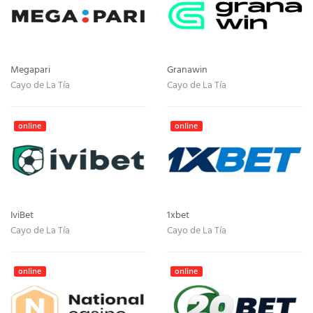
Megapari
Granawin
Cayo de La Tía
Cayo de La Tía
online
online
IviBet
1xbet
Cayo de La Tía
Cayo de La Tía
online
online