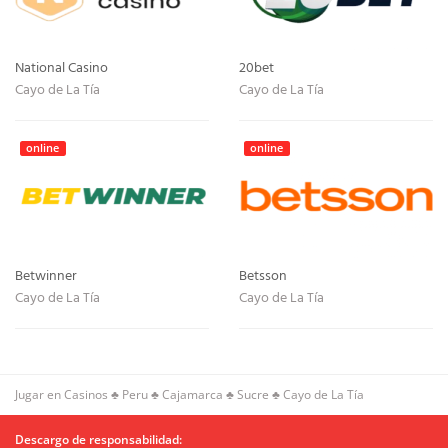
National Casino
20bet
Cayo de La Tía
Cayo de La Tía
online
online
Betwinner
Betsson
Cayo de La Tía
Cayo de La Tía
Jugar en Casinos
♣
Peru
♣
Cajamarca
♣
Sucre
♣
Cayo de La Tía
Descargo de responsabilidad: