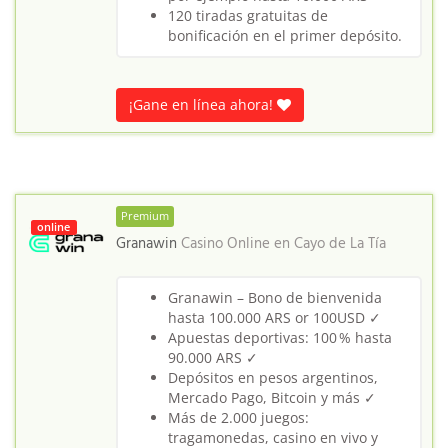
120 tiradas gratuitas de
bonificación en el primer depósito.
¡Gane en línea ahora!
Premium
online
Granawin
Casino Online en
Cayo de La Tía
Granawin – Bono de bienvenida
hasta 100.000 ARS or 100USD ✓
Apuestas deportivas: 100 % hasta
90.000 ARS ✓
Depósitos en pesos argentinos,
Mercado Pago, Bitcoin y más ✓
Más de 2.000 juegos:
tragamonedas, casino en vivo y