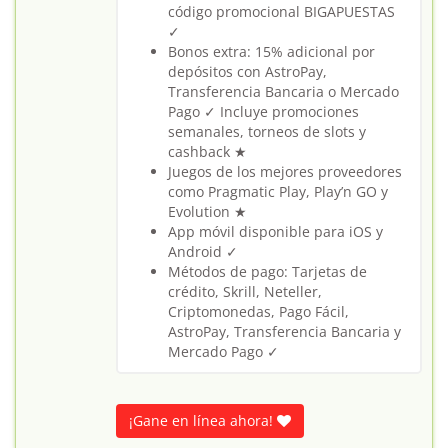
código promocional BIGAPUESTAS
✓
Bonos extra: 15% adicional por
depósitos con AstroPay,
Transferencia Bancaria o Mercado
Pago ✓ Incluye promociones
semanales, torneos de slots y
cashback ★
Juegos de los mejores proveedores
como Pragmatic Play, Play’n GO y
Evolution ★
App móvil disponible para iOS y
Android ✓
Métodos de pago: Tarjetas de
crédito, Skrill, Neteller,
Criptomonedas, Pago Fácil,
AstroPay, Transferencia Bancaria y
Mercado Pago ✓
¡Gane en línea ahora!