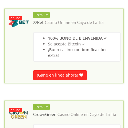
Premium
online
22Bet
Casino Online en
Cayo de La Tía
100% BONO DE BIENVENIDA ✓
Se acepta Bitcoin ✓
¡Buen casino con
bonificación
extra!
¡Gane en línea ahora!
Premium
online
CrownGreen
Casino Online en
Cayo de La Tía