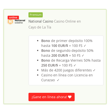
Premium
online
National Casino
Casino Online en
Cayo de La Tía
Bono
de primer depósito 100%
hasta
100 EUR/$
+ 100 FS ✓
Bono
de segundo depósito 50%
hasta
200 EUR/$
+ 50 FS ✓
Bono
de Recarga Viernes 50% hasta
250 EUR/$
+ 100 FS ✓
Más de 4200 juegos diferentes ✓
Casino en línea con Licencia en
Curazao ✓
¡Gane en línea ahora!