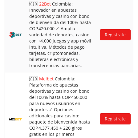
🇨🇴
22Bet
Colombia:
Innovador en apuestas
deportivas y casino con bono
de bienvenida del 100% hasta
COP 420.000 ✓ Amplia
variedad de deportes, casino
Regístrate
con +4.000 juegos y app móvil
intuitiva. Métodos de pago:
tarjetas, criptomonedas,
billeteras electrónicas y
transferencias bancarias.
🇨🇴
Melbet
Colombia:
Plataforma de apuestas
deportivas y casino con bono
del 100 % hasta COP 450.000
para nuevos usuarios en
deportes ✓ Opciones
adicionales para casino:
Regístrate
paquete de bienvenida hasta
COP 4.377.450 + 220 giros
gratis en los primeros