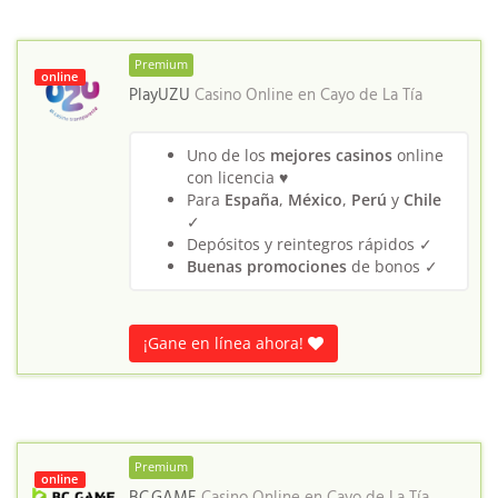
Premium
online
PlayUZU
Casino Online en
Cayo de La Tía
Uno de los
mejores casinos
online
con licencia ♥
Para
España
,
México
,
Perú
y
Chile
✓
Depósitos y reintegros rápidos ✓
Buenas promociones
de bonos ✓
¡Gane en línea ahora!
Premium
online