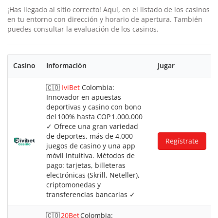
¡Has llegado al sitio correcto! Aquí, en el listado de los casinos
en tu entorno con dirección y horario de apertura. También
puedes consultar la evaluación de los casinos.
Casino
Información
Jugar
🇨🇴
IviBet
Colombia:
Innovador en apuestas
deportivas y casino con bono
del 100% hasta COP 1.000.000
✓ Ofrece una gran variedad
de deportes, más de 4.000
Regístrate
juegos de casino y una app
móvil intuitiva. Métodos de
pago: tarjetas, billeteras
electrónicas (Skrill, Neteller),
criptomonedas y
transferencias bancarias ✓
🇨🇴
20Bet
Colombia: