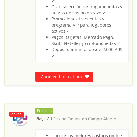
✓
Gran selección de tragamonedas y
juegos de casino en vivo ✓
Promociones frecuentes y
programa VIP para jugadores
activos ✓
Pagos: tarjetas, Mercado Pago,
Skrill, Neteller y criptomonedas ✓
Depósito mínimo: desde 2.000 ARS
✓
¡Gane en línea ahora!
Premium
online
PlayUZU
Casino Online en
Campo Alegre
Uno de los
mejores casinos
online