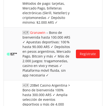
Métodos de pago: tarjetas,
Mercado Pago, billeteras
electrónicas (Skrill, Neteller) y
criptomonedas ✓ Depósito
mínimo: $2.000 ARS ✓
🇦🇷
Granawin
– Bono de
bienvenida hasta 100.000 ARS
✓ Apuestas deportivas: 100 %
hasta 90.000 ARS ✓ Depósitos
en pesos argentinos, Mercado
Regístrate
Pago, Bitcoin y más ✓ Más de
2.000 juegos: tragamonedas,
casino en vivo y mesas ✓
Plataforma móvil fluida, sin
app necesaria ✓
🇦🇷 20Bet Casino Argentina >
Bono de bienvenida 100%
hasta 300.000 ARS ✓ Amplia
selección de eventos
deportivos y más de 4.000