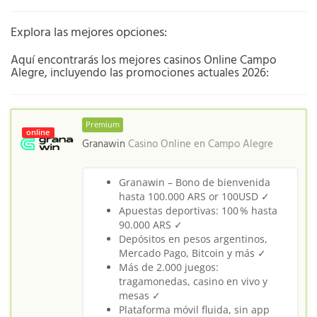
Explora las mejores opciones:
Aquí encontrarás los mejores casinos Online Campo
Alegre, incluyendo las promociones actuales 2026:
Premium
online
Granawin
Casino Online en
Campo Alegre
Granawin – Bono de bienvenida
hasta 100.000 ARS or 100USD ✓
Apuestas deportivas: 100 % hasta
90.000 ARS ✓
Depósitos en pesos argentinos,
Mercado Pago, Bitcoin y más ✓
Más de 2.000 juegos:
tragamonedas, casino en vivo y
mesas ✓
Plataforma móvil fluida, sin app