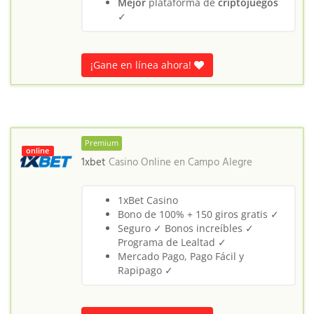
Mejor
plataforma de
criptojuegos
✓
¡Gane en línea ahora!
Premium
online
1xbet
Casino Online en
Campo Alegre
1xBet Casino
Bono de 100% + 150 giros gratis ✓
Seguro ✓ Bonos increíbles ✓
Programa de Lealtad ✓
Mercado Pago, Pago Fácil y
Rapipago ✓