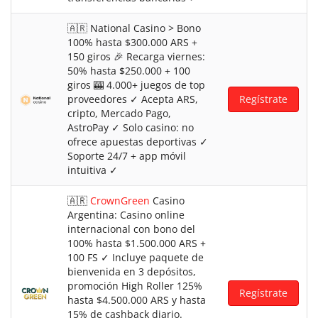
🇦🇷 National Casino > Bono
100% hasta $300.000 ARS +
150 giros 🎉 Recarga viernes:
50% hasta $250.000 + 100
giros 🎰 4.000+ juegos de top
proveedores ✓ Acepta ARS,
Regístrate
cripto, Mercado Pago,
AstroPay ✓ Solo casino: no
ofrece apuestas deportivas ✓
Soporte 24/7 + app móvil
intuitiva ✓
🇦🇷
CrownGreen
Casino
Argentina: Casino online
internacional con bono del
100% hasta $1.500.000 ARS +
100 FS ✓ Incluye paquete de
bienvenida en 3 depósitos,
promoción High Roller 125%
Regístrate
hasta $4.500.000 ARS y hasta
15% de cashback diario.