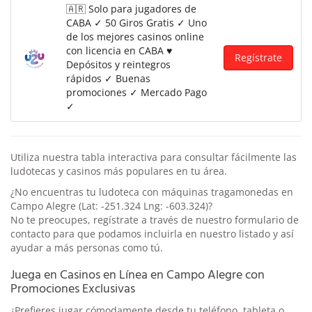
🇦🇷 Solo para jugadores de
CABA ✓ 50 Giros Gratis ✓ Uno
de los mejores casinos online
con licencia en CABA ♥
Regístrate
Depósitos y reintegros
rápidos ✓ Buenas
promociones ✓ Mercado Pago
✓
Utiliza nuestra tabla interactiva para consultar fácilmente las
ludotecas y casinos más populares en tu área.
¿No encuentras tu ludoteca con máquinas tragamonedas en
Campo Alegre (Lat: -251.324 Lng: -603.324)?
No te preocupes, regístrate a través de nuestro formulario de
contacto para que podamos incluirla en nuestro listado y así
ayudar a más personas como tú.
Juega en Casinos en Línea en Campo Alegre con
Promociones Exclusivas
¿Prefieres jugar cómodamente desde tu teléfono, tableta o