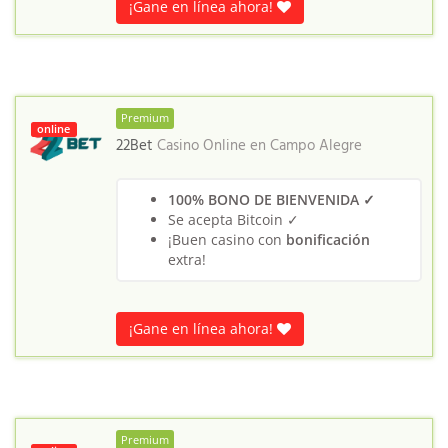
¡Gane en línea ahora!
Premium
online
22Bet
Casino Online en
Campo Alegre
100% BONO DE BIENVENIDA ✓
Se acepta Bitcoin ✓
¡Buen casino con
bonificación
extra!
¡Gane en línea ahora!
Premium