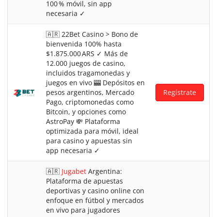
100 % móvil, sin app
necesaria ✓
🇦🇷 22Bet Casino > Bono de
bienvenida 100% hasta
$1.875.000 ARS ✓ Más de
12.000 juegos de casino,
incluidos tragamonedas y
juegos en vivo 🎰 Depósitos en
pesos argentinos, Mercado
Regístrate
Pago, criptomonedas como
Bitcoin, y opciones como
AstroPay 💸 Plataforma
optimizada para móvil, ideal
para casino y apuestas sin
app necesaria ✓
🇦🇷
Jugabet
Argentina:
Plataforma de apuestas
deportivas y casino online con
enfoque en fútbol y mercados
en vivo para jugadores