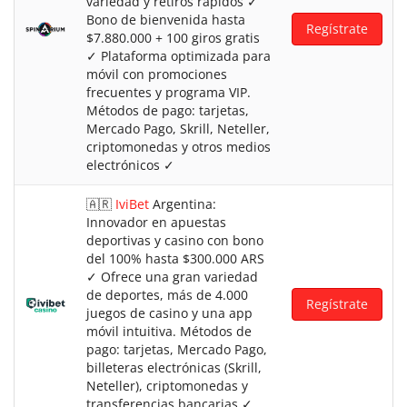
variedad y retiros rápidos ✓
Bono de bienvenida hasta
Regístrate
$7.880.000 + 100 giros gratis
✓ Plataforma optimizada para
móvil con promociones
frecuentes y programa VIP.
Métodos de pago: tarjetas,
Mercado Pago, Skrill, Neteller,
criptomonedas y otros medios
electrónicos ✓
🇦🇷
IviBet
Argentina:
Innovador en apuestas
deportivas y casino con bono
del 100% hasta $300.000 ARS
✓ Ofrece una gran variedad
de deportes, más de 4.000
Regístrate
juegos de casino y una app
móvil intuitiva. Métodos de
pago: tarjetas, Mercado Pago,
billeteras electrónicas (Skrill,
Neteller), criptomonedas y
transferencias bancarias ✓