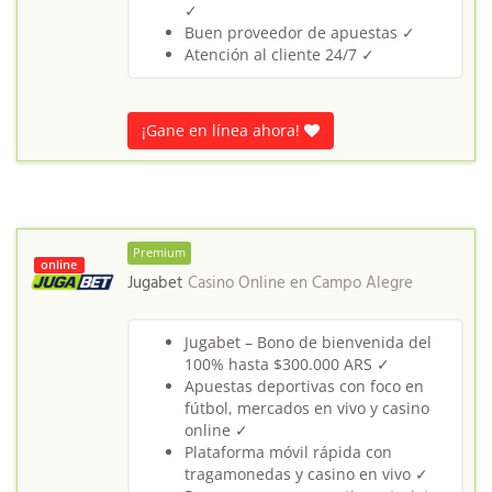
✓
Buen proveedor de apuestas ✓
Atención al cliente 24/7 ✓
¡Gane en línea ahora!
Premium
online
Jugabet
Casino Online en
Campo Alegre
Jugabet – Bono de bienvenida del
100% hasta $300.000 ARS ✓
Apuestas deportivas con foco en
fútbol, mercados en vivo y casino
online ✓
Plataforma móvil rápida con
tragamonedas y casino en vivo ✓