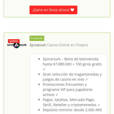
¡Gane en línea ahora!
Premium
online
Spinarium
Casino Online en
Orejero
Spinarium – Bono de bienvenida
hasta $7.880.000 + 100 giros gratis
✓
Gran selección de tragamonedas y
juegos de casino en vivo ✓
Promociones frecuentes y
programa VIP para jugadores
activos ✓
Pagos: tarjetas, Mercado Pago,
Skrill, Neteller y criptomonedas ✓
Depósito mínimo: desde 2.000 ARS