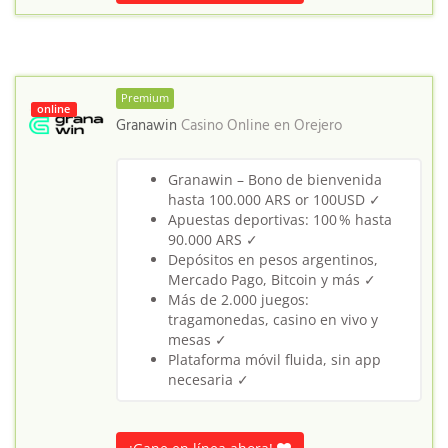
Premium
online
Granawin
Casino Online en
Orejero
Granawin – Bono de bienvenida
hasta 100.000 ARS or 100USD ✓
Apuestas deportivas: 100 % hasta
90.000 ARS ✓
Depósitos en pesos argentinos,
Mercado Pago, Bitcoin y más ✓
Más de 2.000 juegos:
tragamonedas, casino en vivo y
mesas ✓
Plataforma móvil fluida, sin app
necesaria ✓