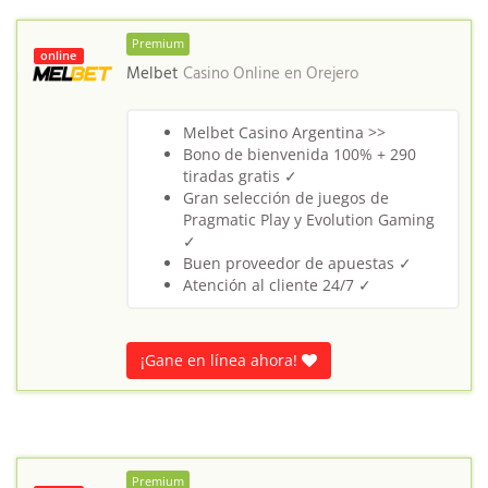
Premium
online
Melbet
Casino Online en
Orejero
Melbet Casino Argentina >>
Bono de bienvenida 100% + 290
tiradas gratis ✓
Gran selección de juegos de
Pragmatic Play y Evolution Gaming
✓
Buen proveedor de apuestas ✓
Atención al cliente 24/7 ✓
¡Gane en línea ahora!
Premium