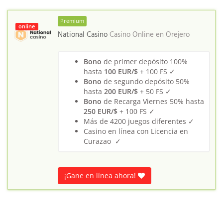
Premium
online
National Casino
Casino Online en
Orejero
Bono
de primer depósito 100%
hasta
100 EUR/$
+ 100 FS ✓
Bono
de segundo depósito 50%
hasta
200 EUR/$
+ 50 FS ✓
Bono
de Recarga Viernes 50% hasta
250 EUR/$
+ 100 FS ✓
Más de 4200 juegos diferentes ✓
Casino en línea con Licencia en
Curazao ✓
¡Gane en línea ahora!