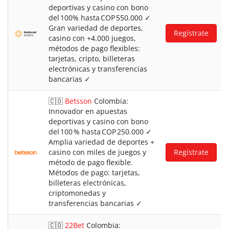
deportivas y casino con bono
del 100% hasta COP 550.000 ✓
Gran variedad de deportes,
Regístrate
casino con +4.000 juegos,
métodos de pago flexibles:
tarjetas, cripto, billeteras
electrónicas y transferencias
bancarias ✓
🇨🇴
Betsson
Colombia:
Innovador en apuestas
deportivas y casino con bono
del 100 % hasta COP 250.000 ✓
Amplia variedad de deportes +
casino con miles de juegos y
Regístrate
método de pago flexible.
Métodos de pago: tarjetas,
billeteras electrónicas,
criptomonedas y
transferencias bancarias ✓
🇨🇴
22Bet
Colombia: