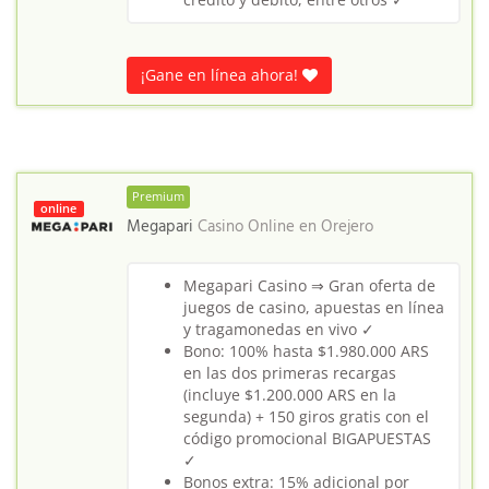
¡Gane en línea ahora!
Premium
online
Megapari
Casino Online en
Orejero
Megapari Casino ⇒ Gran oferta de
juegos de casino, apuestas en línea
y tragamonedas en vivo ✓
Bono: 100% hasta $1.980.000 ARS
en las dos primeras recargas
(incluye $1.200.000 ARS en la
segunda) + 150 giros gratis con el
código promocional BIGAPUESTAS
✓
Bonos extra: 15% adicional por