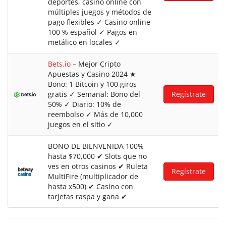
deportes, casino online con
múltiples juegos y métodos de
pago flexibles ✓ Casino online
100 % español ✓ Pagos en
metálico en locales ✓
Bets.io
– Mejor Cripto
Apuestas y Casino 2024 ★
Bono: 1 Bitcoin y 100 giros
gratis ✓ Semanal: Bono del
Regístrate
50% ✓ Diario: 10% de
reembolso ✓ Más de 10,000
juegos en el sitio ✓
BONO DE BIENVENIDA 100%
hasta $70,000 ✔ Slots que no
ves en otros casinos ✔ Ruleta
Regístrate
MultiFire (multiplicador de
hasta x500) ✔ Casino con
tarjetas raspa y gana ✔