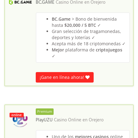
BC.GAME
Casino Online en
Orejero
BC.Game
> Bono de bienvenida
hasta
$20,000 / 5 BTC
✓
Gran selección de tragamonedas,
deportes y loterías ✓
Acepta más de 18 criptomonedas ✓
Mejor
plataforma de
criptojuegos
✓
¡Gane en línea ahora!
Premium
online
PlayUZU
Casino Online en
Orejero
Uno de los
mejores casinos
online