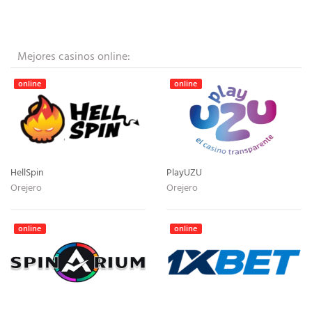
Mejores casinos online:
online
online
HellSpin
PlayUZU
Orejero
Orejero
online
online