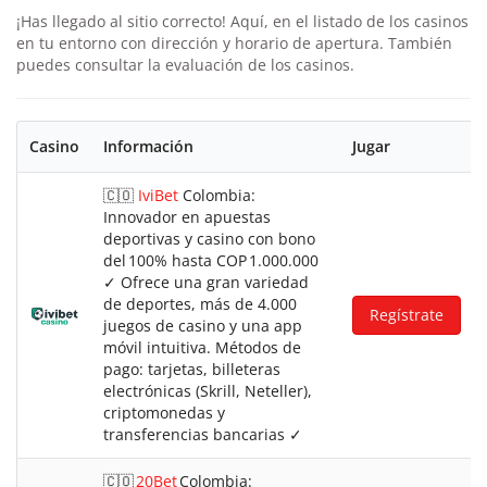
¡Has llegado al sitio correcto! Aquí, en el listado de los casinos
en tu entorno con dirección y horario de apertura. También
puedes consultar la evaluación de los casinos.
Casino
Información
Jugar
🇨🇴
IviBet
Colombia:
Innovador en apuestas
deportivas y casino con bono
del 100% hasta COP 1.000.000
✓ Ofrece una gran variedad
de deportes, más de 4.000
Regístrate
juegos de casino y una app
móvil intuitiva. Métodos de
pago: tarjetas, billeteras
electrónicas (Skrill, Neteller),
criptomonedas y
transferencias bancarias ✓
🇨🇴
20Bet
Colombia: