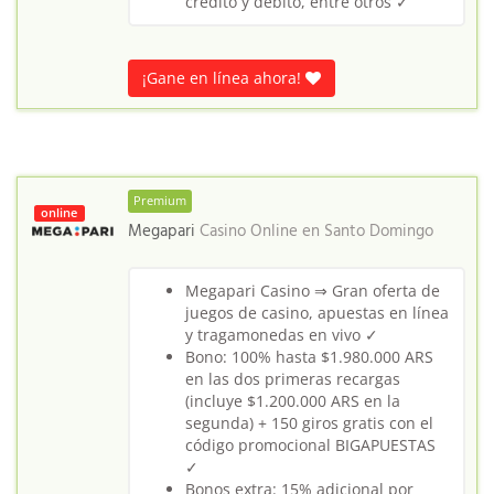
crédito y débito, entre otros ✓
¡Gane en línea ahora!
Premium
online
Megapari
Casino Online en
Santo Domingo
Megapari Casino ⇒ Gran oferta de
juegos de casino, apuestas en línea
y tragamonedas en vivo ✓
Bono: 100% hasta $1.980.000 ARS
en las dos primeras recargas
(incluye $1.200.000 ARS en la
segunda) + 150 giros gratis con el
código promocional BIGAPUESTAS
✓
Bonos extra: 15% adicional por