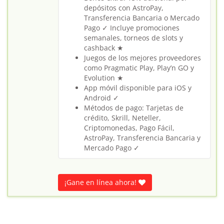
depósitos con AstroPay,
Transferencia Bancaria o Mercado
Pago ✓ Incluye promociones
semanales, torneos de slots y
cashback ★
Juegos de los mejores proveedores
como Pragmatic Play, Play’n GO y
Evolution ★
App móvil disponible para iOS y
Android ✓
Métodos de pago: Tarjetas de
crédito, Skrill, Neteller,
Criptomonedas, Pago Fácil,
AstroPay, Transferencia Bancaria y
Mercado Pago ✓
¡Gane en línea ahora!