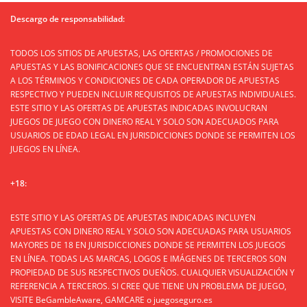
Descargo de responsabilidad:
TODOS LOS SITIOS DE APUESTAS, LAS OFERTAS / PROMOCIONES DE
APUESTAS Y LAS BONIFICACIONES QUE SE ENCUENTRAN ESTÁN SUJETAS
A LOS TÉRMINOS Y CONDICIONES DE CADA OPERADOR DE APUESTAS
RESPECTIVO Y PUEDEN INCLUIR REQUISITOS DE APUESTAS INDIVIDUALES.
ESTE SITIO Y LAS OFERTAS DE APUESTAS INDICADAS INVOLUCRAN
JUEGOS DE JUEGO CON DINERO REAL Y SOLO SON ADECUADOS PARA
USUARIOS DE EDAD LEGAL EN JURISDICCIONES DONDE SE PERMITEN LOS
JUEGOS EN LÍNEA.
+18:
ESTE SITIO Y LAS OFERTAS DE APUESTAS INDICADAS INCLUYEN
APUESTAS CON DINERO REAL Y SOLO SON ADECUADAS PARA USUARIOS
MAYORES DE 18 EN JURISDICCIONES DONDE SE PERMITEN LOS JUEGOS
EN LÍNEA. TODAS LAS MARCAS, LOGOS E IMÁGENES DE TERCEROS SON
PROPIEDAD DE SUS RESPECTIVOS DUEÑOS. CUALQUIER VISUALIZACIÓN Y
REFERENCIA A TERCEROS. SI CREE QUE TIENE UN PROBLEMA DE JUEGO,
VISITE BeGambleAware, GAMCARE o juegoseguro.es