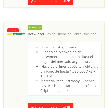
¡Gane en línea ahora!
Premium
online
Betwinner
Casino Online en
Santo Domingo
Betwinner Argentina ✓
El bono de bienvenida de
BetWinner Casino es sin duda el
mejor del mercado argentino ✓
¡Haga su primer depósito y obtenga
un bono de hasta 1.780.000 ARS +
150 FS!
Mercado Pago, Astropay, Binance
Pay, icash.one, Tarjetas de crédito,
Criptomonedas ✓
¡Gane en línea ahora!