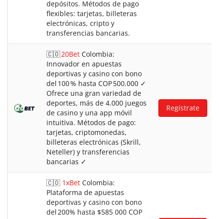
depósitos. Métodos de pago
flexibles: tarjetas, billeteras
electrónicas, cripto y
transferencias bancarias.
🇨🇴
20Bet
Colombia:
Innovador en apuestas
deportivas y casino con bono
del 100 % hasta COP 500.000 ✓
Ofrece una gran variedad de
deportes, más de 4.000 juegos
Regístrate
de casino y una app móvil
intuitiva. Métodos de pago:
tarjetas, criptomonedas,
billeteras electrónicas (Skrill,
Neteller) y transferencias
bancarias ✓
🇨🇴
1xBet
Colombia:
Plataforma de apuestas
deportivas y casino con bono
del 200% hasta $585 000 COP