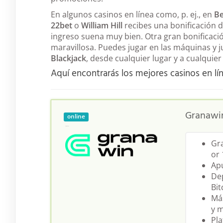
En algunos casinos en línea como, p. ej., en
Be
22bet
o
William
Hill
recibes una bonificación 
ingreso suena muy bien. Otra gran bonificaci
maravillosa. Puedes jugar en las máquinas y 
Blackjack
, desde cualquier lugar y a cualquier
Aquí encontrarás los mejores casinos en lí
Granawi
online
Gr
or
Apu
De
Bit
Más
y 
Pla