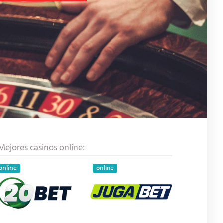
Mejores casinos online:
online
online