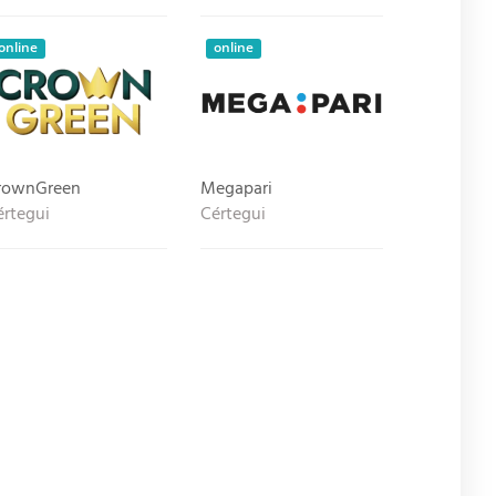
online
online
rownGreen
Megapari
értegui
Cértegui