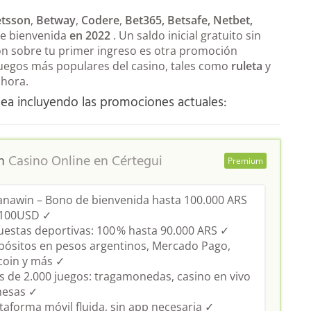
tsson
,
Betway
,
Codere
,
Bet365, Betsafe, Netbet,
de bienvenida
en 2022
. Un saldo inicial gratuito sin
ón sobre tu primer ingreso es otra promoción
juegos más populares del casino, tales como
ruleta
y
 hora.
nea incluyendo las promociones actuales:
n
Casino Online en
Cértegui
Premium
anawin – Bono de bienvenida hasta 100.000 ARS
 100USD ✓
estas deportivas: 100 % hasta 90.000 ARS ✓
pósitos en pesos argentinos, Mercado Pago,
coin y más ✓
 de 2.000 juegos: tragamonedas, casino en vivo
mesas ✓
taforma móvil fluida, sin app necesaria ✓