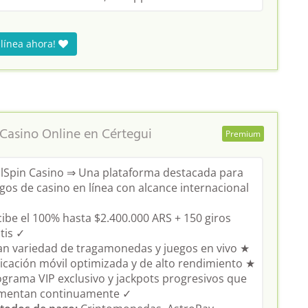
 línea ahora!
Casino Online en
Cértegui
Premium
llSpin Casino ⇒ Una plataforma destacada para
gos de casino en línea con alcance internacional
ibe el 100% hasta $2.400.000 ARS + 150 giros
tis ✓
an variedad de tragamonedas y juegos en vivo ★
icación móvil optimizada y de alto rendimiento ★
grama VIP exclusivo y jackpots progresivos que
mentan continuamente ✓