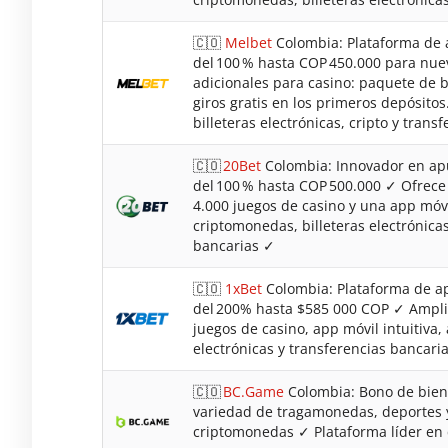
🇨🇴
Melbet
Colombia: Plataforma de 
del 100 % hasta COP 450.000 para nu
adicionales para casino: paquete de 
giros gratis en los primeros depósitos
billeteras electrónicas, cripto y trans
🇨🇴
20Bet
Colombia: Innovador en apu
del 100 % hasta COP 500.000 ✓ Ofrece
4.000 juegos de casino y una app móvil
criptomonedas, billeteras electrónicas 
bancarias ✓
🇨🇴
1xBet
Colombia: Plataforma de ap
del 200% hasta $585 000 COP ✓ Ampli
juegos de casino, app móvil intuitiva, a
electrónicas y transferencias bancaria
🇨🇴
BC.Game
Colombia: Bono de bien
variedad de tragamonedas, deportes y
criptomonedas ✓ Plataforma líder en 