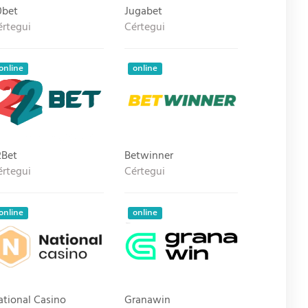
0bet
Jugabet
értegui
Cértegui
online
online
2Bet
Betwinner
értegui
Cértegui
online
online
ational Casino
Granawin