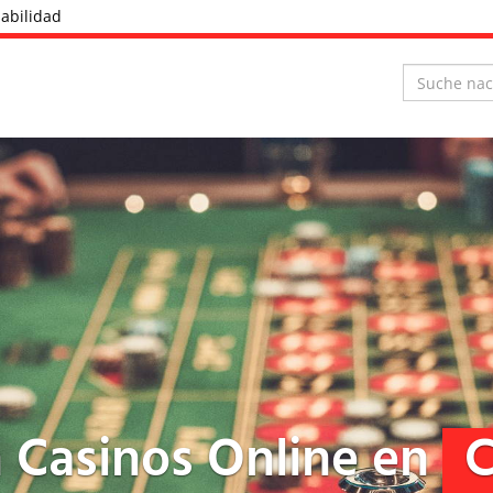
sabilidad
n Casinos Online en
C