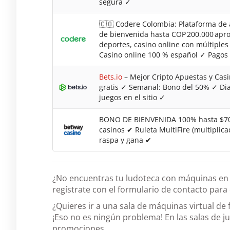
segura ✓
🇨🇴 Codere Colombia: Plataforma de 
de bienvenida hasta COP 200.000 ap
deportes, casino online con múltiples
Casino online 100 % español ✓ Pagos 
Bets.io
– Mejor Cripto Apuestas y Casi
gratis ✓ Semanal: Bono del 50% ✓ Di
juegos en el sitio ✓
BONO DE BIENVENIDA 100% hasta $70,
casinos ✔ Ruleta MultiFire (multiplic
raspa y gana ✔
¿No encuentras tu ludoteca con máquinas en C
regístrate con el formulario de contacto para 
¿Quieres ir a una sala de máquinas virtual de
¡Eso no es ningún problema! En las salas de j
promociones.