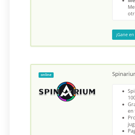
Mé
Mer
ot
¡Gane en
Spinari
online
Spi
100
Gra
en 
Pr
jug
Pag