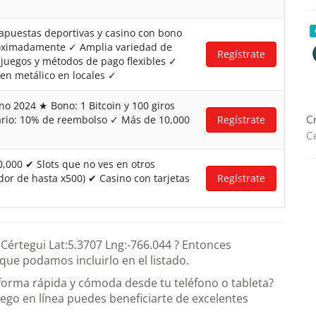
apuestas deportivas y casino con bono
roximadamente ✓ Amplia variedad de
Regístrate
 juegos y métodos de pago flexibles ✓
en metálico en locales ✓
no 2024 ★ Bono: 1 Bitcoin y 100 giros
C
ario: 10% de reembolso ✓ Más de 10,000
Regístrate
C
000 ✔ Slots que no ves en otros
ador de hasta x500) ✔ Casino con tarjetas
Regístrate
értegui Lat:5.3707 Lng:-766.044 ? Entonces
que podamos incluirlo en el listado.
 forma rápida y cómoda desde tu teléfono o tableta?
uego en línea puedes beneficiarte de excelentes