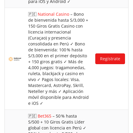
para iOS y Android ✓
🇵🇪
National Casino
– Bono
de bienvenida hasta S/3,000 +
150 Giros Gratis Casino con
licencia internacional
(Curaçao) y presencia
consolidada en Perú ✓ Bono
de bienvenida: 100 % hasta
S/3,000 en el primer depósito
Regístrate
+ 150 giros gratis ✓ Más de
4,000 juegos: tragamonedas,
ruleta, blackjack y casino en
vivo ✓ Pagos locales: Visa,
Mastercard, AstroPay, Skrill,
Neteller y más ✓ Aplicación
móvil disponible para Android
e iOS ✓
🇵🇪
Bet365
– 50 % hasta
S/500 + 10 Giros Gratis Líder
global con licencia en Perú ✓