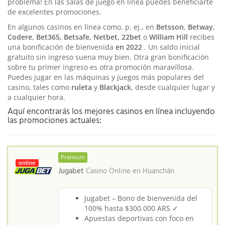
problema! En las salas de juego en línea puedes beneficiarte
de excelentes promociones.
En algunos casinos en línea como, p. ej., en
Betsson
,
Betway
,
Codere
,
Bet365, Betsafe, Netbet, 22bet
o
William
Hill
recibes
una bonificación de bienvenida
en 2022
. Un saldo inicial
gratuito sin ingreso suena muy bien. Otra gran bonificación
sobre tu primer ingreso es otra promoción maravillosa.
Puedes jugar en las máquinas y juegos más populares del
casino, tales como
ruleta
y
Blackjack
, desde cualquier lugar y
a cualquier hora.
Aquí encontrarás los mejores casinos en línea incluyendo
las promociones actuales:
Premium
online
Jugabet
Casino Online en
Huanchán
Jugabet – Bono de bienvenida del
100% hasta $300.000 ARS ✓
Apuestas deportivas con foco en