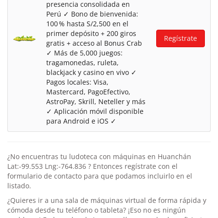
presencia consolidada en
Perú ✓ Bono de bienvenida:
100 % hasta S/2,500 en el
primer depósito + 200 giros
Regístrate
gratis + acceso al Bonus Crab
✓ Más de 5,000 juegos:
tragamonedas, ruleta,
blackjack y casino en vivo ✓
Pagos locales: Visa,
Mastercard, PagoEfectivo,
AstroPay, Skrill, Neteller y más
✓ Aplicación móvil disponible
para Android e iOS ✓
¿No encuentras tu ludoteca con máquinas en Huanchán
Lat:-99.553 Lng:-764.836 ? Entonces regístrate con el
formulario de contacto para que podamos incluirlo en el
listado.
¿Quieres ir a una sala de máquinas virtual de forma rápida y
cómoda desde tu teléfono o tableta? ¡Eso no es ningún