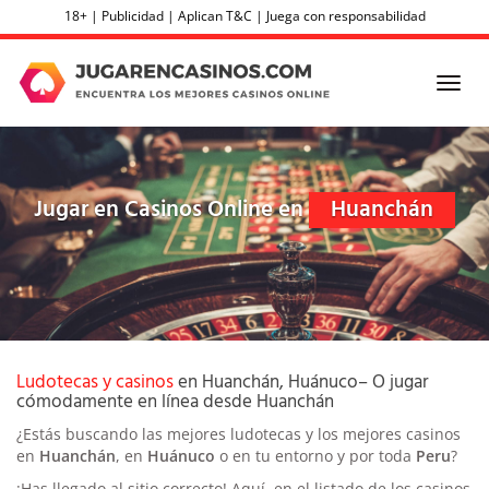
Skip
18+ | Publicidad | Aplican T&C | Juega con responsabilidad
to
main
content
Toggl
navig
Jugar en Casinos Online en
Huanchán
Ludotecas y casinos
en Huanchán, Huánuco– O jugar
cómodamente en línea desde Huanchán
¿Estás buscando las mejores ludotecas y los mejores casinos
en
Huanchán
, en
Huánuco
o en tu entorno
y por toda
Peru
?
¡Has llegado al sitio correcto! Aquí, en el listado de los casinos