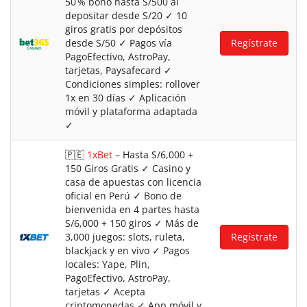
50 % bono hasta S/500 al
depositar desde S/20 ✓ 10
giros gratis por depósitos
desde S/50 ✓ Pagos vía
Regístrate
PagoEfectivo, AstroPay,
tarjetas, Paysafecard ✓
Condiciones simples: rollover
1x en 30 días ✓ Aplicación
móvil y plataforma adaptada
✓
🇵🇪
1xBet
– Hasta S/6,000 +
150 Giros Gratis ✓ Casino y
casa de apuestas con licencia
oficial en Perú ✓ Bono de
bienvenida en 4 partes hasta
S/6,000 + 150 giros ✓ Más de
3,000 juegos: slots, ruleta,
Regístrate
blackjack y en vivo ✓ Pagos
locales: Yape, Plin,
PagoEfectivo, AstroPay,
tarjetas ✓ Acepta
criptomonedas ✓ App móvil y