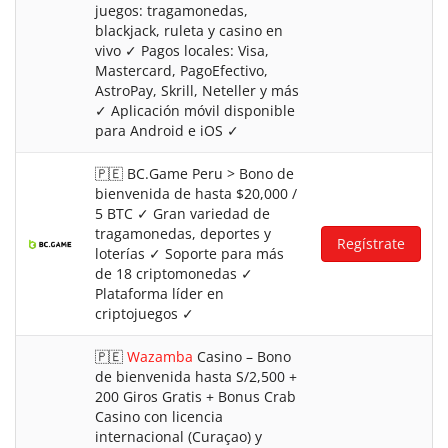
juegos: tragamonedas,
blackjack, ruleta y casino en
vivo ✓ Pagos locales: Visa,
Mastercard, PagoEfectivo,
AstroPay, Skrill, Neteller y más
✓ Aplicación móvil disponible
para Android e iOS ✓
🇵🇪 BC.Game Peru > Bono de
bienvenida de hasta $20,000 /
5 BTC ✓ Gran variedad de
tragamonedas, deportes y
Regístrate
loterías ✓ Soporte para más
de 18 criptomonedas ✓
Plataforma líder en
criptojuegos ✓
🇵🇪
Wazamba
Casino – Bono
de bienvenida hasta S/2,500 +
200 Giros Gratis + Bonus Crab
Casino con licencia
internacional (Curaçao) y