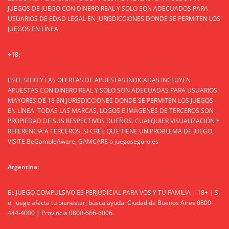
JUEGOS DE JUEGO CON DINERO REAL Y SOLO SON ADECUADOS PARA
USUARIOS DE EDAD LEGAL EN JURISDICCIONES DONDE SE PERMITEN LOS
JUEGOS EN LÍNEA.
+18:
ESTE SITIO Y LAS OFERTAS DE APUESTAS INDICADAS INCLUYEN
APUESTAS CON DINERO REAL Y SOLO SON ADECUADAS PARA USUARIOS
MAYORES DE 18 EN JURISDICCIONES DONDE SE PERMITEN LOS JUEGOS
EN LÍNEA. TODAS LAS MARCAS, LOGOS E IMÁGENES DE TERCEROS SON
PROPIEDAD DE SUS RESPECTIVOS DUEÑOS. CUALQUIER VISUALIZACIÓN Y
REFERENCIA A TERCEROS. SI CREE QUE TIENE UN PROBLEMA DE JUEGO,
VISITE BeGambleAware, GAMCARE o juegoseguro.es
Argentina:
EL JUEGO COMPULSIVO ES PERJUDICIAL PARA VOS Y TU FAMILIA | 18+ | Si
el juego afecta tu bienestar, busca ayuda: Ciudad de Buenos Aires 0800-
444-4000 | Provincia 0800-666-6006.