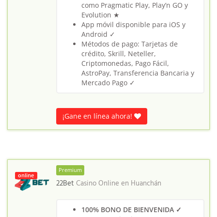
como Pragmatic Play, Play’n GO y
Evolution ★
App móvil disponible para iOS y
Android ✓
Métodos de pago: Tarjetas de
crédito, Skrill, Neteller,
Criptomonedas, Pago Fácil,
AstroPay, Transferencia Bancaria y
Mercado Pago ✓
¡Gane en línea ahora!
Premium
online
22Bet
Casino Online en
Huanchán
100% BONO DE BIENVENIDA ✓