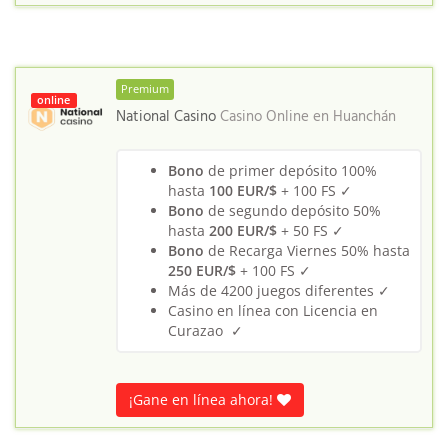
Premium
online
National Casino
Casino Online en
Huanchán
Bono
de primer depósito 100%
hasta
100 EUR/$
+ 100 FS ✓
Bono
de segundo depósito 50%
hasta
200 EUR/$
+ 50 FS ✓
Bono
de Recarga Viernes 50% hasta
250 EUR/$
+ 100 FS ✓
Más de 4200 juegos diferentes ✓
Casino en línea con Licencia en
Curazao ✓
¡Gane en línea ahora!