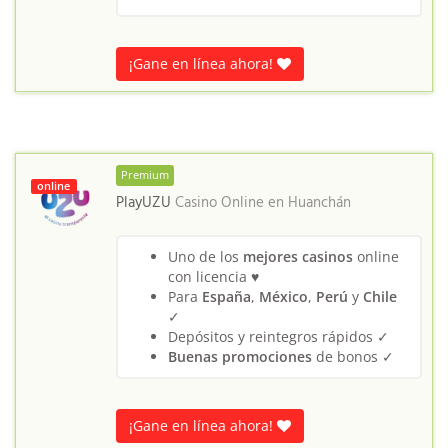
¡Gane en línea ahora!
Premium
online
PlayUZU
Casino Online en
Huanchán
Uno de los
mejores casinos
online
con licencia ♥
Para
España
,
México
,
Perú
y
Chile
✓
Depósitos y reintegros rápidos ✓
Buenas promociones
de bonos ✓
¡Gane en línea ahora!