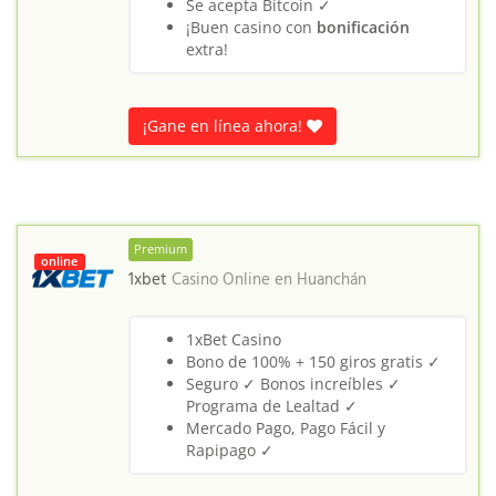
Se acepta Bitcoin ✓
¡Buen casino con
bonificación
extra!
¡Gane en línea ahora!
Premium
online
1xbet
Casino Online en
Huanchán
1xBet Casino
Bono de 100% + 150 giros gratis ✓
Seguro ✓ Bonos increíbles ✓
Programa de Lealtad ✓
Mercado Pago, Pago Fácil y
Rapipago ✓