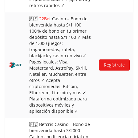
retiros rápidos ✓
🇵🇪
22Bet
Casino – Bono de
bienvenida hasta S/1,100
100 % de bono en tu primer
depósito hasta S/1,100 ✓ Más
de 1,000 juegos:
tragamonedas, ruleta,
blackjack y casino en vivo ✓
Pagos locales: Visa,
Regístrate
Mastercard, AstroPay, Skrill,
Neteller, MuchBetter, entre
otros ✓ Acepta
criptomonedas: Bitcoin,
Ethereum, Litecoin y más ✓
Plataforma optimizada para
dispositivos móviles y
aplicación disponible ✓
🇵🇪 Betcris Casino – Bono de
bienvenida hasta S/2000
Casino con licencia oficial en