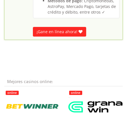
Métodos de pago:
Criptomonedas,
AstroPay, Mercado Pago, tarjetas de
crédito y débito, entre otros ✓
¡Gane en línea ahora!
Mejores casinos online:
online
online